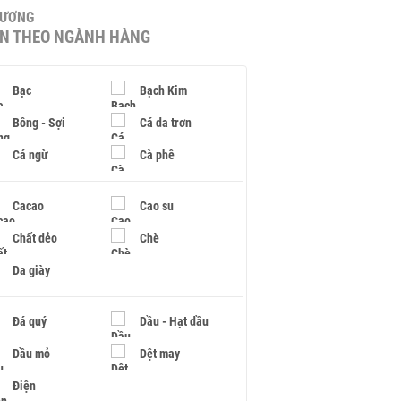
HƯƠNG
IN THEO NGÀNH HÀNG
Bạc
Bạch Kim
Bông - Sợi
Cá da trơn
Cá ngừ
Cà phê
Cacao
Cao su
Chất dẻo
Chè
Da giày
Đá quý
Dầu - Hạt dầu
Dầu mỏ
Dệt may
Điện