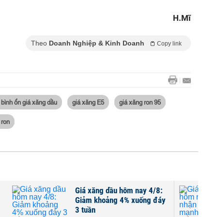
H.Mĩ
Theo
Doanh Nghiệp & Kinh Doanh
Copy link
 bình ổn giá xăng dầu
giá xăng E5
giá xăng ron 95
 ron
Giá xăng dầu hôm nay 4/8:
Giảm khoảng 4% xuống đáy
3 tuần