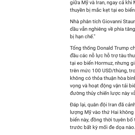
giữa Mỹ và Iran, ngay cả khi
thuyền bị mắc kẹt tại eo biể
Nhà phân tích Giovanni Stau
dầu vẫn nghiêng về phía tăn
bị hạn chế."
Tổng thống Donald Trump ch
đầu các nỗ lực hỗ trợ tàu th
tại eo biển Hormuz, nhưng gi
trên mức 100 USD/thùng, tr
không có thỏa thuận hòa bìn
vọng và hoạt động vận tải bi
đường thủy chiến lược này vẫ
Đáp lại, quân đội Iran đã cản
lượng Mỹ vào thứ Hai không 
biển này, đồng thời tuyên bố
trước bất kỳ mối đe dọa nào