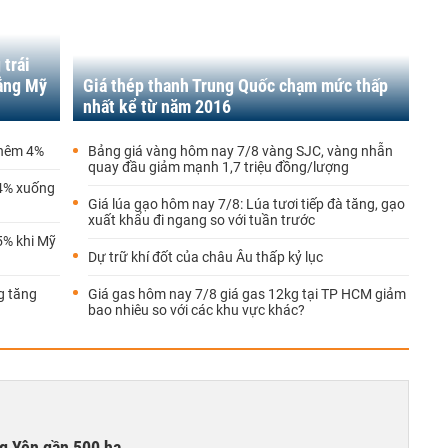
 trái
hẳng Mỹ
Giá thép thanh Trung Quốc chạm mức thấp
nhất kể từ năm 2016
thêm 4%
Bảng giá vàng hôm nay 7/8 vàng SJC, vàng nhẫn
quay đầu giảm mạnh 1,7 triệu đồng/lượng
 4% xuống
Giá lúa gạo hôm nay 7/8: Lúa tươi tiếp đà tăng, gạo
xuất khẩu đi ngang so với tuần trước
5% khi Mỹ
Dự trữ khí đốt của châu Âu thấp kỷ lục
g tăng
Giá gas hôm nay 7/8 giá gas 12kg tại TP HCM giảm
bao nhiêu so với các khu vực khác?
g Yên gần 500 ha