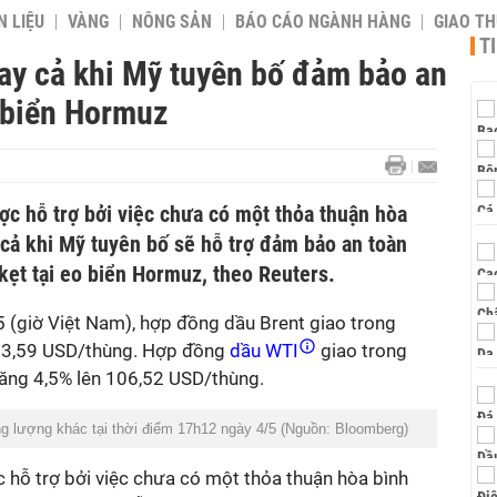
 LIỆU
VÀNG
NÔNG SẢN
BÁO CÁO NGÀNH HÀNG
GIAO T
T
gay cả khi Mỹ tuyên bố đảm bảo an
o biển Hormuz
ợc hỗ trợ bởi việc chưa có một thỏa thuận hòa
 cả khi Mỹ tuyên bố sẽ hỗ trợ đảm bảo an toàn
kẹt tại eo biển Hormuz, theo Reuters.
5 (giờ Việt Nam), hợp đồng dầu Brent giao trong
13,59 USD/thùng. Hợp đồng
dầu WTI
giao trong
tăng 4,5% lên 106,52 USD/thùng.
ng lượng khác tại thời điểm 17h12 ngày 4/5 (Nguồn: Bloomberg)
 hỗ trợ bởi việc chưa có một thỏa thuận hòa bình