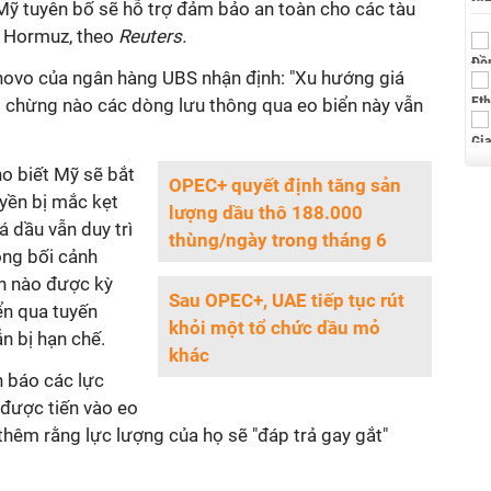
 Mỹ tuyên bố sẽ hỗ trợ đảm bảo an toàn cho các tàu
n Hormuz, theo
Reuters.
novo của ngân hàng UBS nhận định: "Xu hướng giá
g chừng nào các dòng lưu thông qua eo biển này vẫn
o biết Mỹ sẽ bắt
OPEC+ quyết định tăng sản
uyền bị mắc kẹt
lượng dầu thô 188.000
á dầu vẫn duy trì
thùng/ngày trong tháng 6
ong bối cảnh
h nào được kỳ
Sau OPEC+, UAE tiếp tục rút
ển qua tuyến
khỏi một tổ chức dầu mỏ
n bị hạn chế.
khác
h báo các lực
được tiến vào eo
 thêm rằng lực lượng của họ sẽ "đáp trả gay gắt"
.