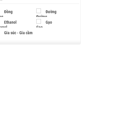
Đồng
Đường
Ethanol
Gạo
Gia súc - Gia cầm
Giấy
Gỗ
Hạt điều
Hồ tiêu - Hạt tiêu
Khí đốt
Kim loại khác
Mắc ca
Muối
Ngũ cốc
Nhựa - Hạt nhựa
Palladium
Phân bón