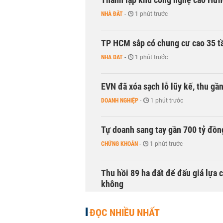
NHÀ ĐẤT
-
1 phút trước
TP HCM sắp có chung cư cao 35 tầ
NHÀ ĐẤT
-
1 phút trước
EVN đã xóa sạch lỗ lũy kế, thu g
DOANH NGHIỆP
-
1 phút trước
Tự doanh sang tay gần 700 tỷ đồn
CHỨNG KHOÁN
-
1 phút trước
Thu hồi 89 ha đất để đấu giá lựa 
không
NHÀ ĐẤT
-
1 phút trước
ĐỌC NHIỀU NHẤT