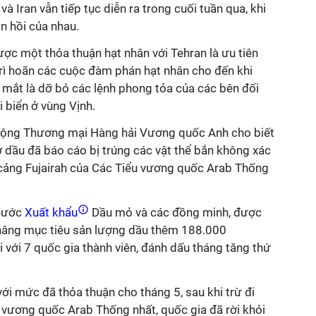
 Iran vẫn tiếp tục diễn ra trong cuối tuần qua, khi
n hồi của nhau.
ợc một thỏa thuận hạt nhân với Tehran là ưu tiên
rì hoãn các cuộc đàm phán hạt nhân cho đến khi
c mắt là dỡ bỏ các lệnh phong tỏa của các bên đối
i biển ở vùng Vịnh.
 động Thương mại Hàng hải Vương quốc Anh cho biết
 dầu đã báo cáo bị trúng các vật thể bắn không xác
 cảng Fujairah của Các Tiểu vương quốc Arab Thống
nước
Xuất khẩu
Dầu mỏ và các đồng minh, được
 nâng mục tiêu sản lượng dầu thêm 188.000
 với 7 quốc gia thành viên, đánh dấu tháng tăng thứ
i mức đã thỏa thuận cho tháng 5, sau khi trừ đi
vương quốc Arab Thống nhất, quốc gia đã rời khỏi