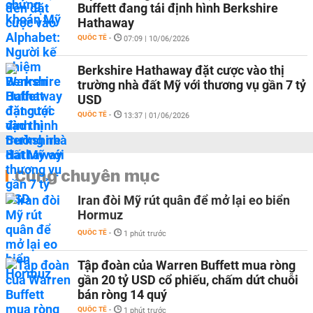
Buffett đang tái định hình Berkshire
Hathaway
QUỐC TẾ
-
07:09 | 10/06/2026
Berkshire Hathaway đặt cược vào thị
trường nhà đất Mỹ với thương vụ gần 7 tỷ
USD
QUỐC TẾ
-
13:37 | 01/06/2026
Cùng chuyên mục
Iran đòi Mỹ rút quân để mở lại eo biển
Hormuz
QUỐC TẾ
-
1 phút trước
Tập đoàn của Warren Buffett mua ròng
gần 20 tỷ USD cổ phiếu, chấm dứt chuỗi
bán ròng 14 quý
QUỐC TẾ
-
1 phút trước