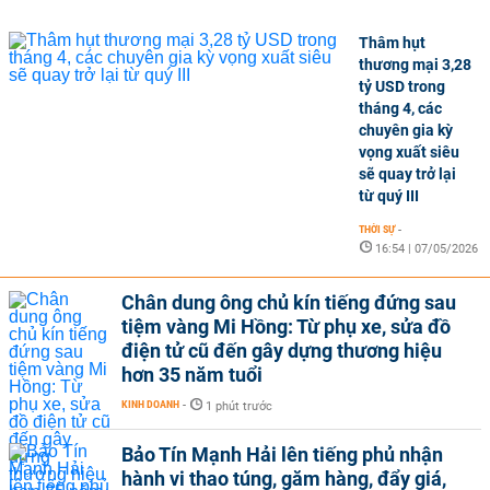
Thâm hụt
thương mại 3,28
tỷ USD trong
tháng 4, các
chuyên gia kỳ
vọng xuất siêu
sẽ quay trở lại
từ quý III
THỜI SỰ
-
16:54 | 07/05/2026
Chân dung ông chủ kín tiếng đứng sau
tiệm vàng Mi Hồng: Từ phụ xe, sửa đồ
điện tử cũ đến gây dựng thương hiệu
hơn 35 năm tuổi
KINH DOANH
-
1 phút trước
Bảo Tín Mạnh Hải lên tiếng phủ nhận
hành vi thao túng, găm hàng, đẩy giá,