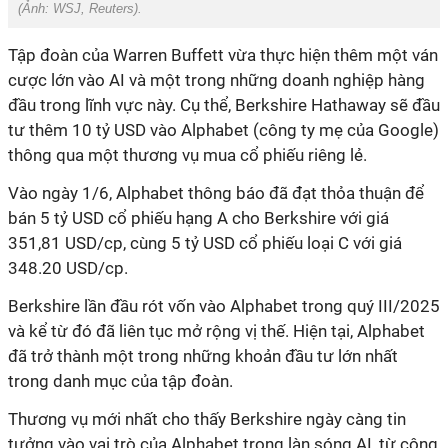
(Ảnh:
WSJ, Reuters).
Tập đoàn của Warren Buffett vừa thực hiện thêm một ván
cược lớn vào AI và một trong những doanh nghiệp hàng
đầu trong lĩnh vực này. Cụ thể, Berkshire Hathaway sẽ đầu
tư thêm 10 tỷ USD vào Alphabet (công ty mẹ của Google)
thông qua một thương vụ mua cổ phiếu riêng lẻ.
Vào ngày 1/6, Alphabet thông báo đã đạt thỏa thuận để
bán 5 tỷ USD cổ phiếu hạng A cho Berkshire với giá
351,81 USD/cp, cùng 5 tỷ USD cổ phiếu loại C với giá
348.20 USD/cp.
Berkshire lần đầu rót vốn vào Alphabet trong quý III/2025
và kể từ đó đã liên tục mở rộng vị thế. Hiện tại, Alphabet
đã trở thành một trong những khoản đầu tư lớn nhất
trong danh mục của tập đoàn.
Thương vụ mới nhất cho thấy Berkshire ngày càng tin
tưởng vào vai trò của Alphabet trong làn sóng AI, từ công