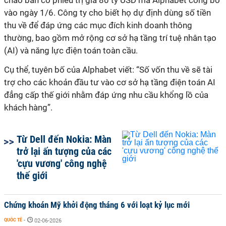
chào bán cổ phiếu trị giá 80 tỷ USD mà Alphabet công bố
vào ngày 1/6. Công ty cho biết họ dự định dùng số tiền
thu về để đáp ứng các mục đích kinh doanh thông
thường, bao gồm mở rộng cơ sở hạ tầng trí tuệ nhân tạo
(AI) và năng lực điện toán toàn cầu.
Cụ thể, tuyên bố của Alphabet viết: “Số vốn thu về sẽ tài
trợ cho các khoản đầu tư vào cơ sở hạ tầng điện toán AI
đẳng cấp thế giới nhằm đáp ứng nhu cầu khổng lồ của
khách hàng”.
Từ Dell đến Nokia: Màn
trở lại ấn tượng của các
'cựu vương' công nghệ
thế giới
Chứng khoán Mỹ khởi động tháng 6 với loạt kỷ lục mới
QUỐC TẾ
-
02-06-2026