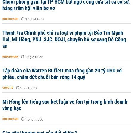
Chuỗi phòng gym tại TP HCM bất ngờ đóng cửa tất cả cơ sở,
hàng trăm hội viên bơ vơ
KINH DOANH
-
37 phút trước
Thanh tra Chính phủ chỉ ra loạt vi phạm tại Bảo Tín Mạnh
Hải, Mi Hồng, PNJ, SJC, DOJI, chuyển hồ sơ sang Bộ Công
an
KINH DOANH
-
12 giờ trước
Tập đoàn của Warren Buffett mua ròng gần 20 tỷ USD cổ
phiếu, chấm dứt chuỗi bán ròng 14 quý
QUỐC TẾ
-
1 phút trước
Mi Hồng lên tiếng sau kết luận về tồn tại trong kinh doanh
vàng bạc
KINH DOANH
-
1 phút trước
Cán cân thương mại sắp đổi chiều?