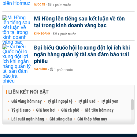
QUỐC TẾ
-
1 phút trước
Mi Hồng lên tiếng sau kết luận về tồn
tại trong kinh doanh vàng bạc
KINH DOANH
-
1 phút trước
Đại biểu Quốc hội lo xung đột lợi ích khi
ngân hàng quản lý tài sản đảm bảo trái
phiếu
TÀI CHÍNH
-
1 phút trước
LIÊN KẾT NỔI BẬT
Giá vàng hôm nay
Tỷ giá ngoại tệ
Tỷ giá usd
Tỷ giá yen
Tỷ giá euro
Giá heo hơi
Giá cà phê
Giá tiêu hôm nay
Lãi suất ngân hàng
Giá xăng dầu
Giá thép hôm nay
Giá sầu riêng
Giá thịt heo
Giá gạo
Giá cao su
Best Retail Brokers
Diễn đàn đầu tư Việt Nam 2026