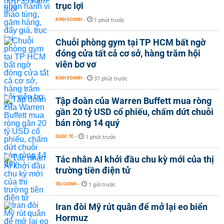
trục lợi
KINH DOANH
-
1 phút trước
Chuỗi phòng gym tại TP HCM bất ngờ
đóng cửa tất cả cơ sở, hàng trăm hội
viên bơ vơ
KINH DOANH
-
37 phút trước
Tập đoàn của Warren Buffett mua ròng
gần 20 tỷ USD cổ phiếu, chấm dứt chuỗi
bán ròng 14 quý
QUỐC TẾ
-
1 phút trước
Tác nhân AI khởi đầu chu kỳ mới của thị
trường tiền điện tử
TÀI CHÍNH
-
1 giờ trước
Iran đòi Mỹ rút quân để mở lại eo biển
Hormuz