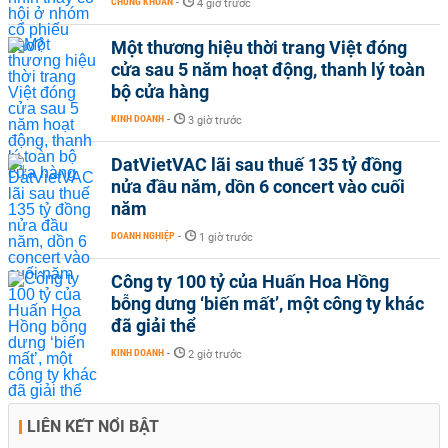
CHỨNG KHOÁN
-
4 giờ trước
Một thương hiệu thời trang Việt đóng
cửa sau 5 năm hoạt động, thanh lý toàn
bộ cửa hàng
KINH DOANH
-
3 giờ trước
DatVietVAC lãi sau thuế 135 tỷ đồng
nửa đầu năm, dồn 6 concert vào cuối
năm
DOANH NGHIỆP
-
1 giờ trước
Công ty 100 tỷ của Huấn Hoa Hồng
bỗng dưng ‘biến mất’, một công ty khác
đã giải thể
KINH DOANH
-
2 giờ trước
LIÊN KẾT NỔI BẬT