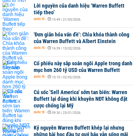
Lời nguyền của danh hiệu ‘Warren Buffett
tiếp theo’
QUỐC TẾ
-
15:49 | 21/03/2026
'Đơn giản hóa vấn đề': Chìa khóa thành công
của Warren Buffett và Albert Einstein
QUỐC TẾ
-
16:39 | 13/02/2026
Cổ phiếu này sắp soán ngôi Apple trong danh
mục hơn 260 tỷ USD của Warren Buffett
QUỐC TẾ
-
10:10 | 02/02/2026
Cú sốc 'Sell America' sớm tan biến: Warren
Buffett lại đúng khi khuyên NĐT không đặt
cược chống lại Mỹ
QUỐC TẾ
-
09:30 | 23/01/2026
Kỷ nguyên Warren Buffett khép lại nhưng
những bài học đầu tư quý báu vẫn sống mãi