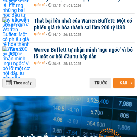
QUỐC TẾ
-
13:15 | 01/01/2026
Thất bại lớn nhất của Warren Buffett: Một cổ
phiếu giá rẻ hóa thành sai lầm 200 tỷ USD
QUỐC TẾ
-
14:10 | 26/12/2025
Warren Buffett tự nhận mình ‘ngu ngốc’ vì bỏ
lỡ một cơ hội đầu tư hấp dẫn
QUỐC TẾ
-
20:43 | 25/12/2025
Theo ngày
TRƯỚC
SAU