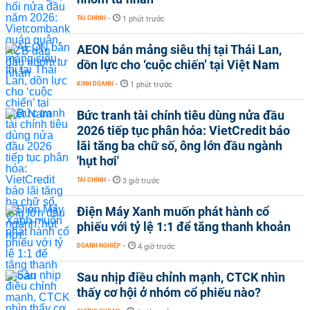
TÀI CHÍNH
-
1 phút trước
AEON bán mảng siêu thị tại Thái Lan,
dồn lực cho ‘cuộc chiến’ tại Việt Nam
KINH DOANH
-
1 phút trước
Bức tranh tài chính tiêu dùng nửa đầu
2026 tiếp tục phân hóa: VietCredit báo
lãi tăng ba chữ số, ông lớn đầu ngành
'hụt hơi'
TÀI CHÍNH
-
3 giờ trước
Điện Máy Xanh muốn phát hành cổ
phiếu với tỷ lệ 1:1 để tăng thanh khoản
DOANH NGHIỆP
-
4 giờ trước
Sau nhịp điều chỉnh mạnh, CTCK nhìn
thấy cơ hội ở nhóm cổ phiếu nào?