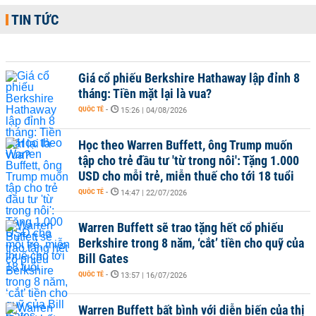
TIN TỨC
Giá cổ phiếu Berkshire Hathaway lập đỉnh 8
tháng: Tiền mặt lại là vua?
QUỐC TẾ
-
15:26 | 04/08/2026
Học theo Warren Buffett, ông Trump muốn
tập cho trẻ đầu tư 'từ trong nôi': Tặng 1.000
USD cho mỗi trẻ, miễn thuế cho tới 18 tuổi
QUỐC TẾ
-
14:47 | 22/07/2026
Warren Buffett sẽ trao tặng hết cổ phiếu
Berkshire trong 8 năm, ‘cắt’ tiền cho quỹ của
Bill Gates
QUỐC TẾ
-
13:57 | 16/07/2026
Warren Buffett bất bình với diễn biến của thị