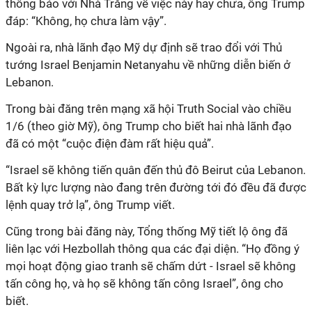
thông báo với Nhà Trắng về việc này hay chưa, ông Trump
đáp: “Không, họ chưa làm vậy”.
Ngoài ra, nhà lãnh đạo Mỹ dự định sẽ trao đổi với Thủ
tướng Israel Benjamin Netanyahu về những diễn biến ở
Lebanon.
Trong bài đăng trên mạng xã hội Truth Social vào chiều
1/6 (theo giờ Mỹ), ông Trump cho biết hai nhà lãnh đạo
đã có một “cuộc điện đàm rất hiệu quả”.
“Israel sẽ không tiến quân đến thủ đô Beirut của Lebanon.
Bất kỳ lực lượng nào đang trên đường tới đó đều đã được
lệnh quay trở lạ”, ông Trump viết.
Cũng trong bài đăng này, Tổng thống Mỹ tiết lộ ông đã
liên lạc với Hezbollah thông qua các đại diện. “Họ đồng ý
mọi hoạt động giao tranh sẽ chấm dứt - Israel sẽ không
tấn công họ, và họ sẽ không tấn công Israel”, ông cho
biết.