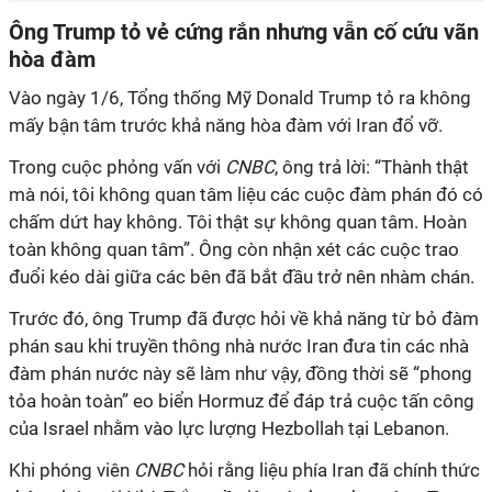
Ông Trump tỏ vẻ cứng rắn nhưng vẫn cố cứu vãn
hòa đàm
Vào ngày 1/6, Tổng thống Mỹ Donald Trump tỏ ra không
mấy bận tâm trước khả năng hòa đàm với Iran đổ vỡ.
Trong cuộc phỏng vấn với
CNBC
, ông trả lời: “Thành thật
mà nói, tôi không quan tâm liệu các cuộc đàm phán đó có
chấm dứt hay không. Tôi thật sự không quan tâm. Hoàn
toàn không quan tâm”. Ông còn nhận xét các cuộc trao
đuổi kéo dài giữa các bên đã bắt đầu trở nên nhàm chán.
Trước đó, ông Trump đã được hỏi về khả năng từ bỏ đàm
phán sau khi truyền thông nhà nước Iran đưa tin các nhà
đàm phán nước này sẽ làm như vậy, đồng thời sẽ “phong
tỏa hoàn toàn” eo biển Hormuz để đáp trả cuộc tấn công
của Israel nhằm vào lực lượng Hezbollah tại Lebanon.
Khi phóng viên
CNBC
hỏi rằng liệu phía Iran đã chính thức