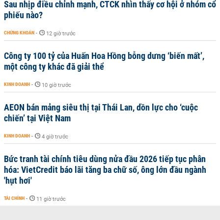
Sau nhịp điều chỉnh mạnh, CTCK nhìn thấy cơ hội ở nhóm cổ
phiếu nào?
CHỨNG KHOÁN
-
12 giờ trước
Công ty 100 tỷ của Huấn Hoa Hồng bỗng dưng ‘biến mất’,
một công ty khác đã giải thể
KINH DOANH
-
10 giờ trước
AEON bán mảng siêu thị tại Thái Lan, dồn lực cho ‘cuộc
chiến’ tại Việt Nam
KINH DOANH
-
4 giờ trước
Bức tranh tài chính tiêu dùng nửa đầu 2026 tiếp tục phân
hóa: VietCredit báo lãi tăng ba chữ số, ông lớn đầu ngành
'hụt hơi'
TÀI CHÍNH
-
11 giờ trước