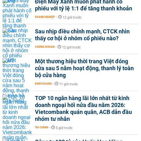
Điện Máy Xanh muốn phát hành cổ
phiếu với tỷ lệ 1:1 để tăng thanh khoản
DOANH NGHIỆP
-
12 giờ trước
Sau nhịp điều chỉnh mạnh, CTCK nhìn
thấy cơ hội ở nhóm cổ phiếu nào?
CHỨNG KHOÁN
-
12 giờ trước
Một thương hiệu thời trang Việt đóng
cửa sau 5 năm hoạt động, thanh lý toàn
bộ cửa hàng
KINH DOANH
-
11 giờ trước
TOP 10 ngân hàng lãi lớn nhất từ kinh
doanh ngoại hối nửa đầu năm 2026:
Vietcombank quán quân, ACB dẫn đầu
nhóm tư nhân
TÀI CHÍNH
-
5 giờ trước