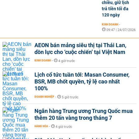
chiều, giữ lịch
trả tiền tối đa
120 ngày
KINH DOANH
-
09:47 | 24/07/2026
AEON bán mảng siêu thị tại Thái Lan,
dồn lực cho ‘cuộc chiến’ tại Việt Nam
KINH DOANH
-
4 giờ trước
Lịch cổ tức tuần tới: Masan Consumer,
BSR, MB chốt quyền, tỷ lệ cao nhất
100%
DOANH NGHIỆP
-
5 giờ trước
Ngân hàng Trung ương Trung Quốc mua
thêm 20 tấn vàng trong tháng 7
HÀNG HÓA
-
4 giờ trước