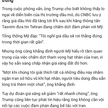
đứng
Trong cuộc phỏng vấn, ông Trump cho biết không thấy lo
ngại về diễn biến của thị trường dầu mỏ, dù CNBC lưu ý
rằng giá dầu thô đã tăng tới 8% sau khi hãng thông tấn
Tasnim đưa tin Tehran đang chấm dứt đàm phán với Mỹ.
Tổng thống Mỹ đáp: “Tôi nghĩ giá dầu sẽ rơi thẳng đứng
trong thời gian rất gần”.
Nhưng ông cũng khẳng định người Mỹ hiểu rõ tầm quan
trọng của việc chấm dứt tham vọng hạt nhân của Iran, vì
vậy họ sẵn sàng chấp nhận giá xăng đắt đỏ hơn.
“Một khi chúng tôi giải thích tất cả những điều này nhằm
ngăn Iran sở hữu vũ khí hạt nhân, người tiêu dùng đều sẵn
lòng trả thêm một chút”, ông khẳng định.
Tuy dự đoán giá xăng sẽ giảm “rất nhanh chóng”, ông
Trump cũng liên tục phát tín hiệu rằng ông không cần vội
nối lại các cuộc đàm phán đang bế tắc với Iran.