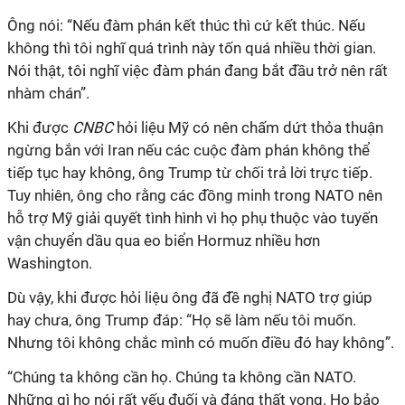
Ông nói: “Nếu đàm phán kết thúc thì cứ kết thúc. Nếu
không thì tôi nghĩ quá trình này tốn quá nhiều thời gian.
Nói thật, tôi nghĩ việc đàm phán đang bắt đầu trở nên rất
nhàm chán”.
Khi được
CNBC
hỏi liệu Mỹ có nên chấm dứt thỏa thuận
ngừng bắn với Iran nếu các cuộc đàm phán không thể
tiếp tục hay không, ông Trump từ chối trả lời trực tiếp.
Tuy nhiên, ông cho rằng các đồng minh trong NATO nên
hỗ trợ Mỹ giải quyết tình hình vì họ phụ thuộc vào tuyến
vận chuyển dầu qua eo biển Hormuz nhiều hơn
Washington.
Dù vậy, khi được hỏi liệu ông đã đề nghị NATO trợ giúp
hay chưa, ông Trump đáp: “Họ sẽ làm nếu tôi muốn.
Nhưng tôi không chắc mình có muốn điều đó hay không”.
“Chúng ta không cần họ. Chúng ta không cần NATO.
Những gì họ nói rất yếu đuối và đáng thất vọng. Họ bảo