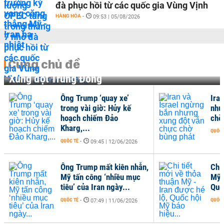
đà phục hồi từ các quốc gia Vùng Vịnh
HÀNG HÓA
-
09:53 | 05/08/2026
Cùng chủ đề
Xung đột Trung Đông
Ông Trump ‘quay xe’
Ira
trong vài giờ: Hủy kế
như
hoạch chiếm Đảo
chờ
Kharg,...
QUỐC 
QUỐC TẾ
-
09:45 | 12/06/2026
Ông Trump mất kiên nhẫn,
Chi 
Mỹ tấn công ‘nhiều mục
Mỹ 
tiêu’ của Iran ngày...
Quố
QUỐC TẾ
-
QUỐC 
07:49 | 11/06/2026