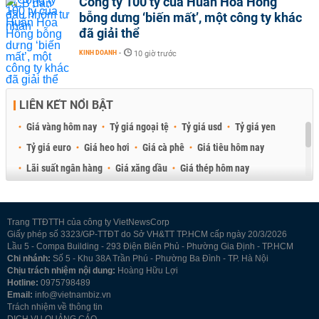
Công ty 100 tỷ của Huấn Hoa Hồng
bỗng dưng ‘biến mất’, một công ty khác
đã giải thể
KINH DOANH
-
10 giờ trước
LIÊN KẾT NỔI BẬT
Giá vàng hôm nay
Tỷ giá ngoại tệ
Tỷ giá usd
Tỷ giá yen
Tỷ giá euro
Giá heo hơi
Giá cà phê
Giá tiêu hôm nay
Lãi suất ngân hàng
Giá xăng dầu
Giá thép hôm nay
Giá sầu riêng
Giá thịt heo
Giá gạo
Giá cao su
Best Retail Brokers
Diễn đàn đầu tư Việt Nam 2026
Trang TTĐTTH của công ty VietNewsCorp
Giấy phép số 3323/GP-TTĐT do Sở VH&TT TP.HCM cấp ngày 20/3/2026
Lầu 5 - Compa Building - 293 Điện Biên Phủ - Phường Gia Định - TP.HCM
Chi nhánh:
Số 5 - Khu 38A Trần Phú - Phường Ba Đình - TP. Hà Nội
Chịu trách nhiệm nội dung:
Hoàng Hữu Lợi
Hotline:
0975798489
Email:
info@vietnambiz.vn
Trách nhiệm về thông tin
DỊCH VỤ QUẢNG CÁO