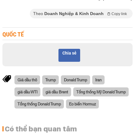
Theo
Doanh Nghiệp & Kinh Doanh
Copy link
QUỐC TẾ
Chia sẻ
Giá dầu thô
Trump
Donald Trump
Iran
giá dầu WTI
giá dầu Brent
Tổng thống Mỹ Donald Trump
Tổng thống Donald Trump
Eo biển Hormuz
Có thể bạn quan tâm