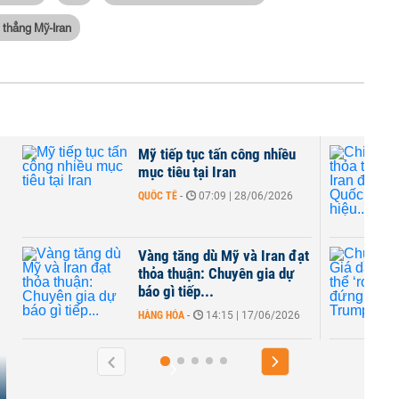
 thẳng Mỹ-Iran
 tục tấn công nhiều
Chi tiết mới về thỏa th
 tại Iran
Mỹ - Iran được hé lộ, 
hội Mỹ báo hiệu...
07:09 | 28/06/2026
QUỐC TẾ
-
08:00 | 17/06/2
ng dù Mỹ và Iran đạt
Chuyên gia: Giá dầu k
uận: Chuyên gia dự
thể ‘rơi thẳng đứng’ n
iếp...
Trump từng hứa
-
14:15 | 17/06/2026
QUỐC TẾ
-
19:00 | 16/06/2