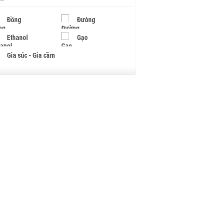
Đồng
Đường
Ethanol
Gạo
Gia súc - Gia cầm
Giấy
Gỗ
Hạt điều
Hồ tiêu - Hạt tiêu
Khí đốt
Kim loại khác
Mắc ca
Muối
Ngũ cốc
Nhựa - Hạt nhựa
Palladium
Phân bón