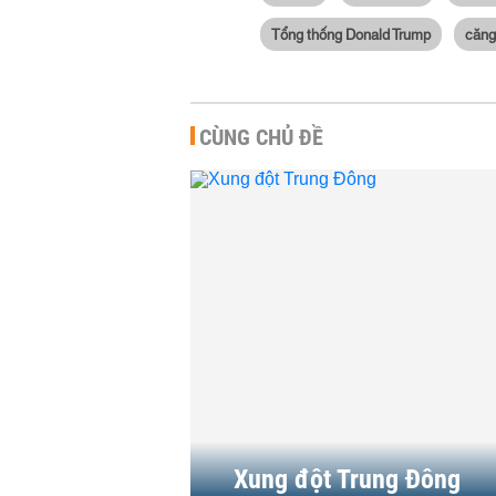
Tổng thống Donald Trump
căng
CÙNG CHỦ ĐỀ
Mỹ tiếp
mục tiêu
QUỐC TẾ
-
Vàng tă
thỏa th
báo gì t
HÀNG HÓA
Xung đột Trung Đông