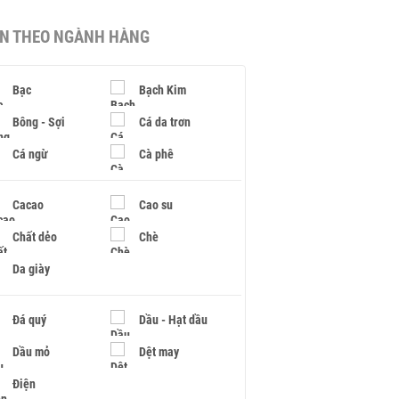
IN THEO NGÀNH HÀNG
Bạc
Bạch Kim
Bông - Sợi
Cá da trơn
Cá ngừ
Cà phê
Cacao
Cao su
Chất dẻo
Chè
Da giày
Đá quý
Dầu - Hạt dầu
Dầu mỏ
Dệt may
Điện