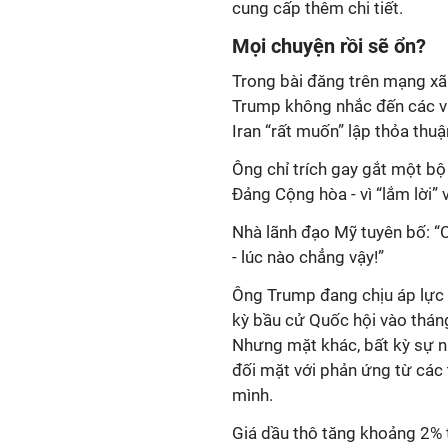
cung cấp thêm chi tiết.
Mọi chuyện rồi sẽ ổn?
Trong bài đăng trên mạng xã 
Trump không nhắc đến các vụ
Iran “rất muốn” lập thỏa thuậ
Ông chỉ trích gay gắt một b
Đảng Cộng hòa - vì “lắm lời”
Nhà lãnh đạo Mỹ tuyên bố: “C
- lúc nào chẳng vậy!”
Ông Trump đang chịu áp lực 
kỳ bầu cử Quốc hội vào tháng
Nhưng mặt khác, bất kỳ sự n
đối mặt với phản ứng từ các
mình.
Giá dầu thô tăng khoảng 2% t