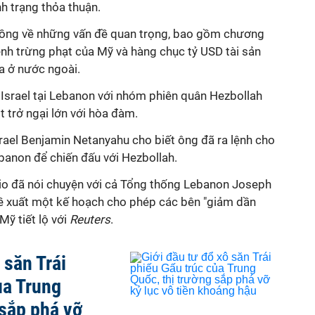
nh trạng thỏa thuận.
t đồng về những vấn đề quan trọng, bao gồm chương
lệnh trừng phạt của Mỹ và hàng chục tỷ USD tài sản
a ở nước ngoài.
 Israel tại Lebanon với nhóm phiên quân Hezbollah
t trở ngại lớn với hòa đàm.
rael Benjamin Netanyahu cho biết ông đã ra lệnh cho
ebanon
để chiến đấu với Hezbollah.
o đã nói chuyện với cả Tổng thống Lebanon Joseph
ề xuất một kế hoạch cho phép
các bên
"giảm
dần
c Mỹ
tiết lộ với
Reuters
.
 săn Trái
ủa Trung
 sắp phá vỡ