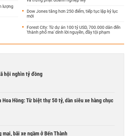
và trừng phạt doanh nghiệp Mỹ
n lượng
Dow Jones tăng hơn 250 điểm, tiếp tục lập kỷ lục
mới
Forest City: Từ dự án 100 tỷ USD, 700.000 dân đến
'thành phố ma' dính lời nguyền, đầy tội phạm
xã hội nghìn tỷ đồng
n Hoa Hồng: Từ biệt thự 50 tỷ, dàn siêu xe hàng chục
 mại, bãi xe ngầm ở Bến Thành