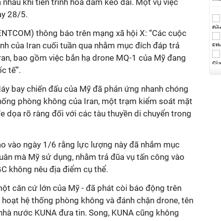
 nhau khi tiến trình hòa đàm kéo dài. Một vụ việc
ày 28/5.
ENTCOM) thông báo trên mạng xã hội X: “C
ác cuộc
nh của Iran cuối tuần qua
nhằm mục đích đáp trả
ran, bao gồm việc bắn hạ
drone
MQ-1 của Mỹ đang
ốc tế
”.
y bay chiến đấu của Mỹ đã phản ứng nhanh chóng
hống phòng không của Iran, một trạm kiểm soát mặt
e dọa rõ ràng đối với các tàu thuyền di chuyển trong
áo vào ngày 1/6 rằng lực lượng này đã nhắm mục
uân mà Mỹ sử dụng, nhằm trả đũa vụ tấn công vào
GC không nêu địa điểm cụ thể.
một căn cứ lớn của Mỹ - đã phát còi báo động trên
h hoạt hệ thống phòng không và đánh chặn drone, tên
n nhà nước KUNA đưa tin. Song, KUNA cũng không