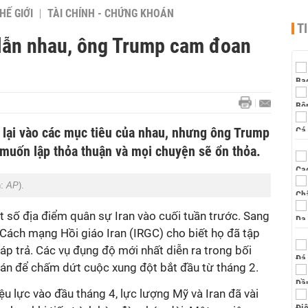
HẾ GIỚI
TÀI CHÍNH - CHỨNG KHOÁN
T
h lẫn nhau, ông Trump cam đoan
a lại vào các mục tiêu của nhau, nhưng ông Trump
 muốn lập thỏa thuận và mọi chuyện sẽ ổn thỏa.
h:
AP
).
 số địa điểm quân sự Iran vào cuối tuần trước. Sang
Cách mạng Hồi giáo Iran (IRGC) cho biết họ đã tập
p trả. Các vụ đụng độ mới nhất diễn ra trong bối
hán để chấm dứt cuộc xung đột bắt đầu từ tháng 2.
ệu lực vào đầu tháng 4, lực lượng Mỹ và Iran đã vài