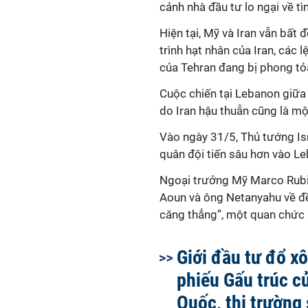
cảnh nhà đầu tư lo ngại về tì
Hiện tại, Mỹ và Iran vẫn bấ
trình hạt nhân của Iran, các 
của Tehran đang bị phong tỏ
Cuộc chiến tại Lebanon giữa
do Iran hậu thuẫn cũng là mộ
Vào ngày 31/5,
Thủ tướng Is
quân đội tiến sâu hơn vào L
Ngoại trưởng Mỹ Marco Rubi
Aoun và ông Netanyahu về đ
căng thẳng”
, một quan chứ
Giới đầu tư đổ xô
phiếu Gấu trúc c
Quốc, thị trường