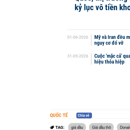
kỷ lục vô tiền k
Mỹ và Iran đều m
01-06-2026
nguy cơ đổ vỡ
Cuộc 'mặc cả' qu
31-05-2026
hiệu thỏa hiệp
QUỐC TẾ
Chia sẻ
giá dầu
Giá dầu thô
Donal
TAG: