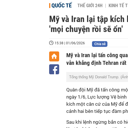
QUỐC TẾ
THẾ GIỚI 24H
KINH TẾ T
Mỹ và Iran lại tập kíc
'mọi chuyện rồi sẽ ổn'
15:38 | 01/06/2026
Chia sẻ
Mỹ và Iran lại tấn công qu
vẫn khẳng định Tehran rất
Tổng thống Mỹ Donald Trump. (Ản
Quân đội Mỹ đã tấn công một
ngày 1/6, Lực lượng Vệ binh 
kích một căn cứ của Mỹ để đá
cảnh hai bên tiếp tục đàm p
Sau khi lệnh ngừng bắn có hi