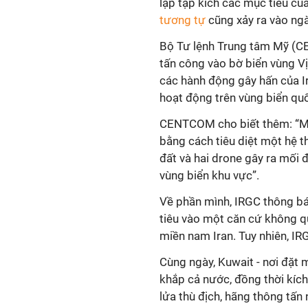
lập tập kích các mục tiêu của
tương tự
cũng xảy ra vào ng
Bộ Tư lệnh Trung tâm Mỹ (C
tấn công vào bờ biển vùng Vị
các hành động gây hấn của I
hoạt động trên vùng biển qu
CENTCOM cho biết thêm: “Má
bằng cách
tiêu diệt
một
hệ t
đất và hai
drone
gây ra mối đ
vùng biển
khu vực”.
Về phần mình, IRGC thông b
tiêu vào một căn cứ không q
miền nam Iran. Tuy nhiên, IR
Cùng ngày, Kuwait - nơi đặt 
khắp cả nước, đồng thời kíc
lửa thù địch, hãng thông tấ