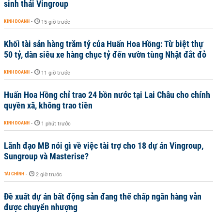
sinh thái Vingroup
KINH DOANH
-
15 giờ trước
Khối tài sản hàng trăm tỷ của Huấn Hoa Hồng: Từ biệt thự
50 tỷ, dàn siêu xe hàng chục tỷ đến vườn tùng Nhật đắt đỏ
KINH DOANH
-
11 giờ trước
Huấn Hoa Hồng chỉ trao 24 bồn nước tại Lai Châu cho chính
quyền xã, không trao tiền
KINH DOANH
-
1 phút trước
Lãnh đạo MB nói gì về việc tài trợ cho 18 dự án Vingroup,
Sungroup và Masterise?
TÀI CHÍNH
-
2 giờ trước
Đề xuất dự án bất động sản đang thế chấp ngân hàng vẫn
được chuyển nhượng