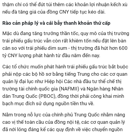
thậm chí có thể đút túi thêm các khoản lợi nhuận kếch xù
nếu đà tăng giá của đồng CNY tiếp tục kéo dài.
Rào cản pháp lý và cái bẫy thanh khoản thứ cấp
Mặc dù đang tăng trưởng thần tốc, quy mô của thị trường
trái phiếu gấu trúc vẫn còn rất khiêm tốn nếu đặt lên bàn
cân so với trái phiếu dim sum - thị trường đã hút hơn 600
tỷ CNY lượng phát hành từ đầu năm đến nay.
Các tổ chức muốn phát hành trái phiếu gấu trúc bắt buộc
phải nộp các bộ hồ sơ bằng tiếng Trung cho các cơ quan
quản lý đại lục như Hiệp hội Các nhà đầu tư thể chế thị
trường tài chính quốc gia (NAFMII) và Ngân hàng Nhân
dân Trung Quốc (PBOC), đồng thời phải công khai minh
bạch mục đích sử dụng nguồn tiền thu về.
Nằm trong nỗ lực của chính phủ Trung Quốc nhằm nâng
cao vị thế toàn cầu của đồng nội tệ, các cơ quan quản lý
đã nới lỏng đáng kể các quy định về việc chuyển nguồn