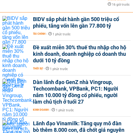
16 giờ trước
BIDV sắp phát hành gần 500 triệu cổ
phiếu, tăng vốn lên gần 77.800 tỷ
TÀI CHÍNH
-
1 phút trước
Đề xuất miễn 30% thuế thu nhập cho hộ
kinh doanh, doanh nghiệp có doanh thu
dưới 10 tỷ đồng
THỜI SỰ
-
1 phút trước
Dàn lãnh đạo GenZ nhà Vingroup,
Techcombank, VPBank, PC1: Người
nắm 10.000 tỷ đồng cổ phiếu, người
làm chủ tịch ở tuổi 27
KINH DOANH
-
1 phút trước
Lãnh đạo Vinamilk: Tăng quy mô đàn
bò thêm 8.000 con, đã chốt giá nguyên