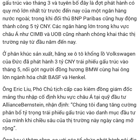
gấu trúc vào tháng 3 và tuyên bố đây là đợt phát hành có
quy mô lớn nhất từ trước đến nay của một ngân hàng
nước ngoài; trong khi đối thủ BNP Paribas cũng huy động
thành công 5 tỷ CNY. Các ngân hàng lớn trong khu vực
châu Á như CIMB và UOB cũng nhanh chóng khai thác thị
trường này từ đầu năm đến nay.
Ở phân khúc sản xuất, hãng xe ô tô khổng lồ Volkswagen
của Đức đã phát hành 3 tỷ CNY trái phiếu gấu trúc vào
tháng 5, nối gót người đồng hương BMW cùng hai ông
lớn ngành hóa chất BASF và Henkel.
Ông Eric Liu, Phó Chủ tịch cấp cao kiêm đồng giám đốc
mảng thu nhập cố định khu vực châu Á tại quỹ đầu tư
AllianceBernstein, nhận định: “Chúng tôi đang tăng cường
phân bổ tỷ trọng trái phiếu gấu trúc vào danh mục đầu tư
của mình khi chiều sâu của thị trường này ngày càng mở
rộng”.