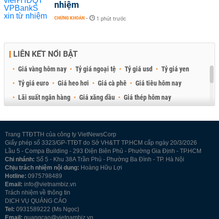
nhiệm
CHỨNG KHOÁN
-
1 phút trước
LIÊN KẾT NỔI BẬT
Giá vàng hôm nay
Tỷ giá ngoại tệ
Tỷ giá usd
Tỷ giá yen
Tỷ giá euro
Giá heo hơi
Giá cà phê
Giá tiêu hôm nay
Lãi suất ngân hàng
Giá xăng dầu
Giá thép hôm nay
Giá sầu riêng
Giá thịt heo
Giá gạo
Giá cao su
Best Retail Brokers
Diễn đàn đầu tư Việt Nam 2026
Trang TTĐTTH của công ty VietNewsCorp
Giấy phép số 3323/GP-TTĐT do Sở VH&TT TP.HCM cấp ngày 20/3/2026
Lầu 5 - Compa Building - 293 Điện Biên Phủ - Phường Gia Định - TP.HCM
Chi nhánh:
Số 5 - Khu 38A Trần Phú - Phường Ba Đình - TP. Hà Nội
Chịu trách nhiệm nội dung:
Hoàng Hữu Lợi
Hotline:
0975798489
Email:
info@vietnambiz.vn
Trách nhiệm về thông tin
DỊCH VỤ QUẢNG CÁO
Tel:
0931589222 (Ms Ngọc)
Email:
quangcao@vietnambiz.vn