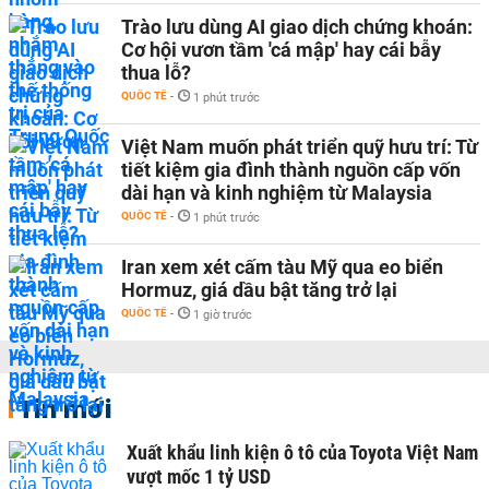
Trào lưu dùng AI giao dịch chứng khoán:
Cơ hội vươn tầm 'cá mập' hay cái bẫy
thua lỗ?
QUỐC TẾ
-
1 phút trước
Việt Nam muốn phát triển quỹ hưu trí: Từ
tiết kiệm gia đình thành nguồn cấp vốn
dài hạn và kinh nghiệm từ Malaysia
QUỐC TẾ
-
1 phút trước
Iran xem xét cấm tàu Mỹ qua eo biển
Hormuz, giá dầu bật tăng trở lại
QUỐC TẾ
-
1 giờ trước
Tin mới
Xuất khẩu linh kiện ô tô của Toyota Việt Nam
vượt mốc 1 tỷ USD