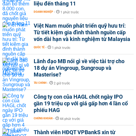
liệu đến tháng 11
DOANH NGHIỆP
-
1 phút trước
Việt Nam muốn phát triển quỹ hưu trí:
Từ tiết kiệm gia đình thành nguồn cấp
vốn dài hạn và kinh nghiệm từ Malaysia
QUỐC TẾ
-
1 phút trước
Lãnh đạo MB nói gì về việc tài trợ cho
18 dự án Vingroup, Sungroup và
Masterise?
TÀI CHÍNH
-
2 giờ trước
Công ty con của HAGL chốt ngày IPO
gần 19 triệu cp với giá gấp hơn 4 lần cổ
phiếu HAG
CHỨNG KHOÁN
-
44 phút trước
Thành viên HĐQT VPBankS xin từ