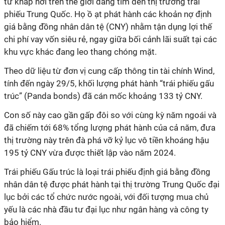
từ khắp nơi trên thế giới đang tìm đến thị trường trái
phiếu Trung Quốc. Họ ồ ạt phát hành các khoản nợ định
giá bằng đồng nhân dân tệ (CNY) nhằm tận dụng lợi thế
chi phí vay vốn siêu rẻ, ngay giữa bối cảnh lãi suất tại các
khu vực khác đang leo thang chóng mặt.
Theo dữ liệu từ đơn vị cung cấp thông tin tài chính Wind,
tính đến ngày 29/5, khối lượng phát hành “trái phiếu gấu
trúc” (Panda bonds) đã cán mốc khoảng 133 tỷ CNY.
Con số này cao gần gấp đôi so với cùng kỳ năm ngoái và
đã chiếm tới 68% tổng lượng phát hành của cả năm, đưa
thị trường này trên đà phá vỡ kỷ lục vô tiền khoáng hậu
195 tỷ CNY vừa được thiết lập vào năm 2024.
Trái phiếu Gấu trúc là loại trái phiếu định giá bằng đồng
nhân dân tệ được phát hành tại thị trường Trung Quốc đại
lục bởi các tổ chức nước ngoài, với đối tượng mua chủ
yếu là các nhà đầu tư đại lục như ngân hàng và công ty
bảo hiểm.