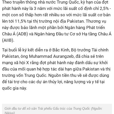
Theo truyền thông nhà nước Trung Quốc, kỳ hạn của đợt
phát hành này là 3 năm với mức lãi suất cố định chỉ 2,5% -
một con số thấp hơn rất nhiều so với mức lãi suất cơ bản
lên tới 11,5% tại thị trường nội địa Pakistan. Thương vụ
này được bảo lãnh một phần bởi Ngân hàng Phát triển
Châu Á (ADB) và Ngân hàng Đầu tư Cơ sở Hạ tầng Châu Á
(AIIB).
Tại buổi lễ ký kết diễn ra ở Bắc Kinh, Bộ trưởng Tài chính
Pakistan, ông Muhammad Aurangzeb, đã chia sẻ trên
mạng xã hội X rằng đợt phát hành này đánh dấu sự khởi
đầu của mối quan hệ hợp tác dài hạn giữa Pakistan và thị
trường vốn Trung Quốc. Nguồn tiền thu về sẽ được dùng
để tài trợ cho các dự án thủy lợi, năng lượng và y tế tại
quốc gia này.
Giới đầu tư đổ xô săn Trái phiếu Gấu trúc của Trung Quốc (Nguồn:
Nikkei)