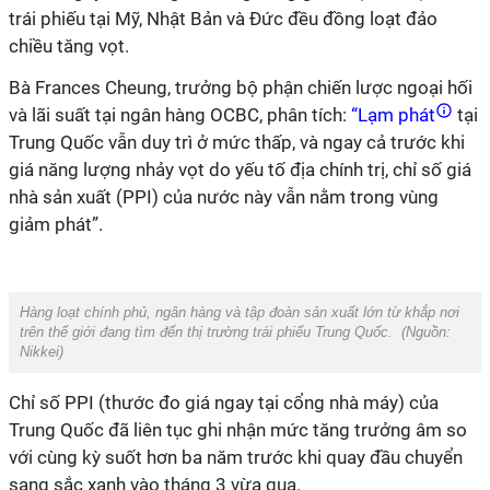
trái phiếu tại Mỹ, Nhật Bản và Đức đều đồng loạt đảo
chiều tăng vọt.
Bà Frances Cheung, trưởng bộ phận chiến lược ngoại hối
và lãi suất tại ngân hàng OCBC, phân tích:
“Lạm phát
tại
Trung Quốc vẫn duy trì ở mức thấp, và ngay cả trước khi
giá năng lượng nhảy vọt do yếu tố địa chính trị, chỉ số giá
nhà sản xuất (PPI) của nước này vẫn nằm trong vùng
giảm phát”.
Hàng loạt chính phủ, ngân hàng và tập đoàn sản xuất lớn từ khắp nơi
trên thế giới đang tìm đến thị trường trái phiếu Trung Quốc. (Nguồn:
Nikkei)
Chỉ số PPI (thước đo giá ngay tại cổng nhà máy) của
Trung Quốc đã liên tục ghi nhận mức tăng trưởng âm so
với cùng kỳ suốt hơn ba năm trước khi quay đầu chuyển
sang sắc xanh vào tháng 3 vừa qua.