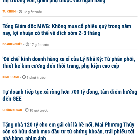
thị trường vốn, giảm phụ thuộc vào ngân hàng
TÀI CHÍNH
-
12 giờ trước
Tổng Giám đốc MWG: Không mua cổ phiếu quỹ trong năm
nay, lợi nhuận có thể về đích sớm 2-3 tháng
DOANH NGHIỆP
-
17 giờ trước
'Đế chế’ kinh doanh hàng xa xỉ của Lý Nhã Kỳ: Từ phân phối,
thiết kế kim cương đến thời trang, phụ kiện cao cấp
KINH DOANH
-
1 phút trước
Tự doanh tiếp tục xả ròng hơn 700 tỷ đồng, tâm điểm hướng
đến GEE
CHỨNG KHOÁN
-
10 giờ trước
Tặng nhà 120 tỷ cho em gái chỉ là bề nổi, Mai Phương Thúy
còn sở hữu danh mục đầu tư từ chứng khoán, trái phiếu tới
nhà hàng, phim ảnh