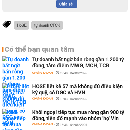
Chia sẻ
HoSE
tự doanh CTCK
Có thể bạn quan tâm
Tự doanh bất ngờ bán ròng gần 1.200 tỷ
đồng, tâm điểm MWG, MCH, TCB
CHỨNG KHOÁN
-
19:40 | 04/08/2026
HOSE liệt kê 57 mã không đủ điều kiện
ký quỹ, có DGC và HVN
CHỨNG KHOÁN
-
16:03 | 04/08/2026
Khối ngoại tiếp tục mua ròng gần 900 tỷ
đồng, tiền đổ mạnh vào nhóm 'họ' Vin
CHỨNG KHOÁN
-
15:33 | 04/08/2026