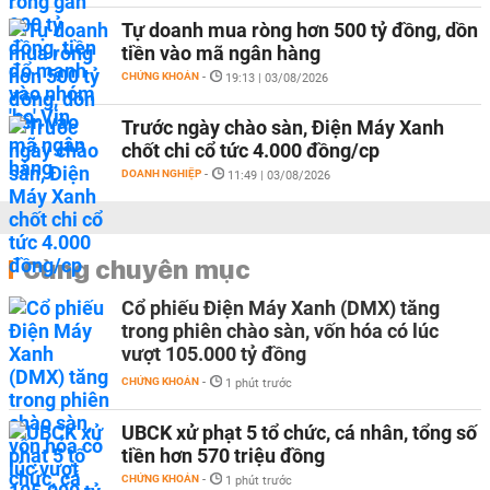
Tự doanh mua ròng hơn 500 tỷ đồng, dồn
tiền vào mã ngân hàng
CHỨNG KHOÁN
-
19:13 | 03/08/2026
Trước ngày chào sàn, Điện Máy Xanh
chốt chi cổ tức 4.000 đồng/cp
DOANH NGHIỆP
-
11:49 | 03/08/2026
Cùng chuyên mục
Cổ phiếu Điện Máy Xanh (DMX) tăng
trong phiên chào sàn, vốn hóa có lúc
vượt 105.000 tỷ đồng
CHỨNG KHOÁN
-
1 phút trước
UBCK xử phạt 5 tổ chức, cá nhân, tổng số
tiền hơn 570 triệu đồng
CHỨNG KHOÁN
-
1 phút trước