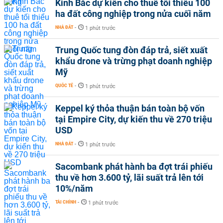
Kinh Bắc dự kiến cho thuê tối thiểu 100
ha đất công nghiệp trong nửa cuối năm
NHÀ ĐẤT
-
1 phút trước
Trung Quốc tung đòn đáp trả, siết xuất
khẩu drone và trừng phạt doanh nghiệp
Mỹ
QUỐC TẾ
-
1 phút trước
Keppel ký thỏa thuận bán toàn bộ vốn
tại Empire City, dự kiến thu về 270 triệu
USD
NHÀ ĐẤT
-
1 phút trước
Sacombank phát hành ba đợt trái phiếu
thu về hơn 3.600 tỷ, lãi suất trả lên tới
10%/năm
TÀI CHÍNH
-
1 phút trước