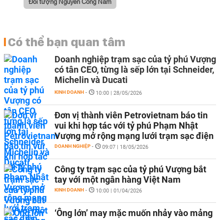
Đối tượng Nguyễn Công Nam
Có thể bạn quan tâm
Doanh nghiệp trạm sạc của tỷ phú Vượng
có tân CEO, từng là sếp lớn tại Schneider,
Michelin và Ducati
KINH DOANH
-
10:00 | 28/05/2026
Đơn vị thành viên Petrovietnam báo tin
vui khi hợp tác với tỷ phú Phạm Nhật
Vượng mở rộng mạng lưới trạm sạc điện
DOANH NGHIỆP
-
09:07 | 18/05/2026
Công ty trạm sạc của tỷ phú Vượng bắt
tay với một ngân hàng Việt Nam
KINH DOANH
-
10:00 | 01/04/2026
‘Ông lớn’ may mặc muốn nhảy vào mảng