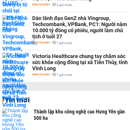
KINH DOANH
-
6 giờ trước
Dàn lãnh đạo GenZ nhà Vingroup,
Techcombank, VPBank, PC1: Người nắm
10.000 tỷ đồng cổ phiếu, người làm chủ
tịch ở tuổi 27
KINH DOANH
-
7 giờ trước
Victoria Healthcare chung tay chăm sóc
sức khỏe cộng đồng tại xã Tiên Thủy, tỉnh
Vĩnh Long
KINH DOANH
-
7 giờ trước
Tin mới
Thành lập khu công nghệ cao Hưng Yên gần
500 ha