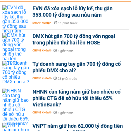
EVN đã xóa sạch lỗ lũy kế, thu gần
353.000 tỷ đồng sau nửa năm
DOANH NGHIỆP
-
11 phút trước
DMX hút gần 700 tỷ đồng vốn ngoại
trong phiên thứ hai lên HOSE
CHỨNG KHOÁN
-
5 giờ trước
Tự doanh sang tay gần 700 tỷ đồng cổ
phiếu DMX cho ai?
CHỨNG KHOÁN
-
23 phút trước
NHNN cần tăng nắm giữ bao nhiêu cổ
phiếu CTG để sở hữu tối thiểu 65%
VietinBank?
CHỨNG KHOÁN
-
5 giờ trước
VNPT nắm giữ hơn 62.000 tỷ đồng tiền