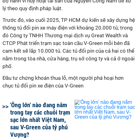
bộ hành vi hủy hoại tài sản của Nguyễn Công Nam để xử
lý theo quy định pháp luật.
Trước đó, vào cuối 2025, TP HCM dự kiến sẽ xây dựng hệ
thống tủ đổi pin xe máy điện với khoảng 20.000 tủ; trong
đó Công ty TNHH Thương mại dịch vụ Great Wealth và
CTCP Phát triển trạm sạc toàn cầu V-Green mỗi bên đã
cam kết sẽ lắp 10.000 tủ. Các tủ đổi pin của cả hai có thể
nằm trong tòa nhà, cửa hàng, trụ sở công ty và cả ở ngoài
phố.
Đầu tư chứng khoán thua lỗ, một người phá hoại hơn
chục tủ đổi pin xe điện của V-Green
'Ông lớn' nào đang nắm
trong tay các chuỗi trạm
sạc lớn nhất Việt Nam,
sau V-Green của tỷ phú
Vượng?