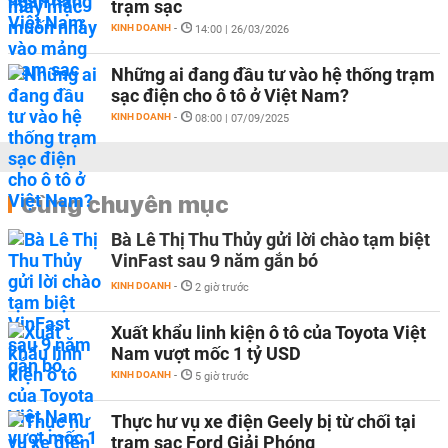
trạm sạc
KINH DOANH
-
14:00 | 26/03/2026
Những ai đang đầu tư vào hệ thống trạm
sạc điện cho ô tô ở Việt Nam?
KINH DOANH
-
08:00 | 07/09/2025
Cùng chuyên mục
Bà Lê Thị Thu Thủy gửi lời chào tạm biệt
VinFast sau 9 năm gắn bó
KINH DOANH
-
2 giờ trước
Xuất khẩu linh kiện ô tô của Toyota Việt
Nam vượt mốc 1 tỷ USD
KINH DOANH
-
5 giờ trước
Thực hư vụ xe điện Geely bị từ chối tại
trạm sạc Ford Giải Phóng