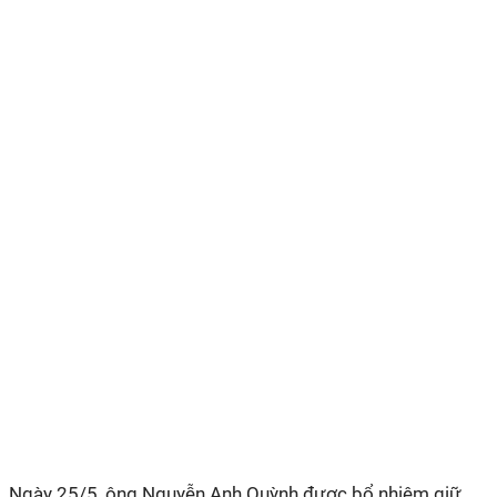
Ngày 25/5, ông Nguyễn Anh Quỳnh được bổ nhiệm giữ