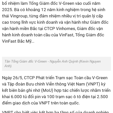
bổ nhiệm làm Tổng Giám đốc V-Green vào cuối năm
2025. Bà có khoảng 12 năm kinh nghiệm trong hệ sinh
thái Vingroup, từng đảm nhiệm nhiều vị trí quản lý cấp
cao trong lĩnh vực kinh doanh và vận hành như Giám đốc
vận hành miền Bắc tại CTCP Vinhomes, Giám đốc vận
hành kinh doanh toàn cầu của VinFast, Tổng Giám đốc
VinFast Bắc Mỹ...
Tân Tổng Giám đốc V-Green - Nguyễn Anh Quỳnh (Kevin Nguyen
Anh).
Ngày 26/5, CTCP Phát triển Trạm sạc Toàn cầu V-Green
và Tập đoàn Bưu chính Viễn thông Việt Nam (VNPT) ký
kết biên bản ghi nhớ (MoU) hợp tác chiến lược nhằm triển
khai 6.000 tủ đổi pin và 100 trạm sạc ô tô điện tại 2.500
điểm giao dịch của VNPT trên toàn quốc.
VNPT cho biết việc kết hợp hạ tầng số của doanh nghiệp