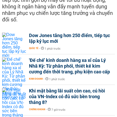
tiếp tục tinh gọn bộ máy để tối ưu hoạt động,
không ít ngân hàng vẫn đẩy mạnh tuyển dụng
nhằm phục vụ chiến lược tăng trưởng và chuyển
đổi số.
Dow Jones tăng hơn 250 điểm, tiếp tục
lập kỷ lục mới
QUỐC TẾ
-
1 phút trước
'Đế chế’ kinh doanh hàng xa xỉ của Lý
Nhã Kỳ: Từ phân phối, thiết kế kim
cương đến thời trang, phụ kiện cao cấp
KINH DOANH
-
1 phút trước
Khi mặt bằng lãi suất còn cao, cú hồi
của VN-Index có đủ sức bền trong
tháng 8?
CHỨNG KHOÁN
-
7 giờ trước