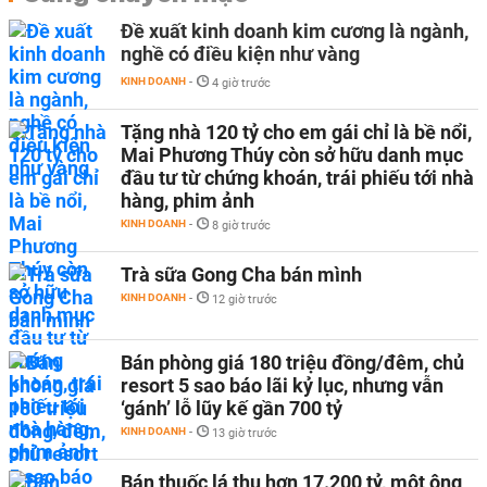
Đề xuất kinh doanh kim cương là ngành,
nghề có điều kiện như vàng
KINH DOANH
-
4 giờ trước
Tặng nhà 120 tỷ cho em gái chỉ là bề nổi,
Mai Phương Thúy còn sở hữu danh mục
đầu tư từ chứng khoán, trái phiếu tới nhà
hàng, phim ảnh
KINH DOANH
-
8 giờ trước
Trà sữa Gong Cha bán mình
KINH DOANH
-
12 giờ trước
Bán phòng giá 180 triệu đồng/đêm, chủ
resort 5 sao báo lãi kỷ lục, nhưng vẫn
‘gánh’ lỗ lũy kế gần 700 tỷ
KINH DOANH
-
13 giờ trước
Bán thuốc lá thu hơn 17.200 tỷ, một ông