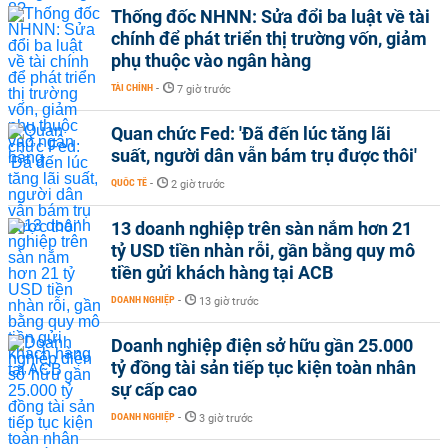
Thống đốc NHNN: Sửa đổi ba luật về tài
chính để phát triển thị trường vốn, giảm
phụ thuộc vào ngân hàng
TÀI CHÍNH
-
7 giờ trước
Quan chức Fed: 'Đã đến lúc tăng lãi
suất, người dân vẫn bám trụ được thôi'
QUỐC TẾ
-
2 giờ trước
13 doanh nghiệp trên sàn nắm hơn 21
tỷ USD tiền nhàn rỗi, gần bằng quy mô
tiền gửi khách hàng tại ACB
DOANH NGHIỆP
-
13 giờ trước
Doanh nghiệp điện sở hữu gần 25.000
tỷ đồng tài sản tiếp tục kiện toàn nhân
sự cấp cao
DOANH NGHIỆP
-
3 giờ trước