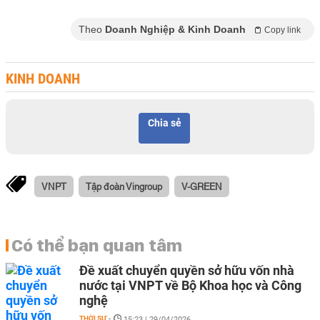
Theo
Doanh Nghiệp & Kinh Doanh
Copy link
KINH DOANH
Chia sẻ
VNPT
Tập đoàn Vingroup
V-GREEN
Có thể bạn quan tâm
Đề xuất chuyển quyền sở hữu vốn nhà
nước tại VNPT về Bộ Khoa học và Công
nghệ
THỜI SỰ
-
15:23 | 29/04/2026