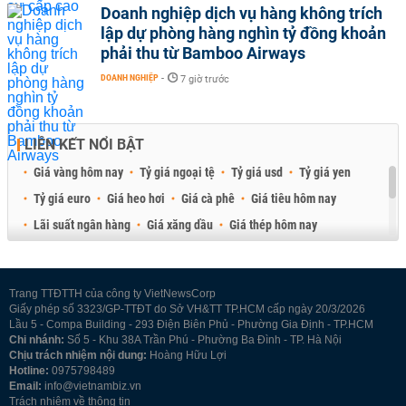
Doanh nghiệp dịch vụ hàng không trích
lập dự phòng hàng nghìn tỷ đồng khoản
phải thu từ Bamboo Airways
DOANH NGHIỆP
-
7 giờ trước
LIÊN KẾT NỔI BẬT
Giá vàng hôm nay
Tỷ giá ngoại tệ
Tỷ giá usd
Tỷ giá yen
Tỷ giá euro
Giá heo hơi
Giá cà phê
Giá tiêu hôm nay
Lãi suất ngân hàng
Giá xăng dầu
Giá thép hôm nay
Giá sầu riêng
Giá thịt heo
Giá gạo
Giá cao su
Best Retail Brokers
Diễn đàn đầu tư Việt Nam 2026
Trang TTĐTTH của công ty VietNewsCorp
Giấy phép số 3323/GP-TTĐT do Sở VH&TT TP.HCM cấp ngày 20/3/2026
Lầu 5 - Compa Building - 293 Điện Biên Phủ - Phường Gia Định - TP.HCM
Chi nhánh:
Số 5 - Khu 38A Trần Phú - Phường Ba Đình - TP. Hà Nội
Chịu trách nhiệm nội dung:
Hoàng Hữu Lợi
Hotline:
0975798489
Email:
info@vietnambiz.vn
Trách nhiệm về thông tin