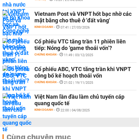
Vietnam Post và VNPT hốt bạc nhờ các
mặt bằng cho thuê ở 'đất vàng'
KINH DOANH
-
07:41 | 27/03/2026
Cổ phiếu VTC tăng trần 11 phiên liên
tiếp: Nóng do ‘game thoái vốn’?
CHỨNG KHOÁN
-
11:49 | 03/12/2025
Cổ phiếu ABC, VTC tăng trần khi VNPT
công bố kế hoạch thoái vốn
CHỨNG KHOÁN
-
21:02 | 19/11/2025
Việt Nam lần đầu làm chủ tuyến cáp
quang quốc tế
KINH DOANH
-
22:00 | 04/08/2025
Cùng chuyên mục