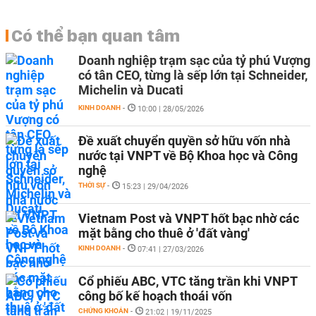
Có thể bạn quan tâm
Doanh nghiệp trạm sạc của tỷ phú Vượng
có tân CEO, từng là sếp lớn tại Schneider,
Michelin và Ducati
KINH DOANH
-
10:00 | 28/05/2026
Đề xuất chuyển quyền sở hữu vốn nhà
nước tại VNPT về Bộ Khoa học và Công
nghệ
THỜI SỰ
-
15:23 | 29/04/2026
Vietnam Post và VNPT hốt bạc nhờ các
mặt bằng cho thuê ở 'đất vàng'
KINH DOANH
-
07:41 | 27/03/2026
Cổ phiếu ABC, VTC tăng trần khi VNPT
công bố kế hoạch thoái vốn
CHỨNG KHOÁN
-
21:02 | 19/11/2025