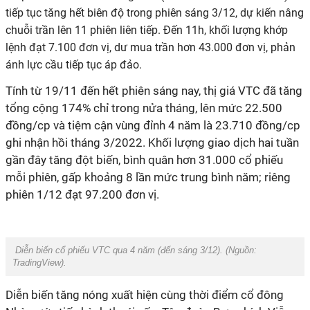
tiếp tục tăng hết
biên độ
trong phiên sáng 3/12, dự
kiến
nâng
chuỗi trần lên 11 phiên liên tiếp. Đến 1
1h
, khối lượng khớp
lệnh đạt 7.100 đơn vị, dư mua trần hơn 4
3
.000 đơn vị, phản
ánh lực cầu tiếp tục áp đảo.
Tính từ 19/11 đến hết phiên sáng nay, thị giá VTC đã tăng
tổng cộng 174% chỉ trong nửa tháng, lên mức 22.500
đồng/cp và tiệm cận vùng đỉnh 4 năm là 23.710 đồng/cp
ghi nhận hồi tháng 3/2022. Khối lượng giao dịch hai tuần
gần đây tăng đột biến, bình quân hơn 31.000 cổ phiếu
mỗi phiên, gấp khoảng 8 lần mức trung bình năm; riêng
phiên 1/12 đạt 97.200 đơn vị.
Diễn biến cổ phiếu VTC qua 4 năm (đến sáng 3/12). (Nguồn:
TradingView
).
Diễn biến tăng nóng xuất hiện cùng thời điểm cổ đông