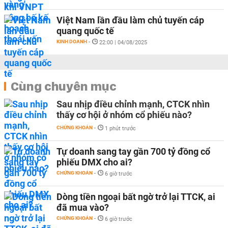
Việt Nam lần đầu làm chủ tuyến cáp
quang quốc tế
KINH DOANH
-
22:00 | 04/08/2025
Cùng chuyên mục
Sau nhịp điều chỉnh mạnh, CTCK nhìn
thấy cơ hội ở nhóm cổ phiếu nào?
CHỨNG KHOÁN
-
1 phút trước
Tự doanh sang tay gần 700 tỷ đồng cổ
phiếu DMX cho ai?
CHỨNG KHOÁN
-
6 giờ trước
Dòng tiền ngoại bất ngờ trở lại TTCK, ai
đã mua vào?
CHỨNG KHOÁN
-
6 giờ trước