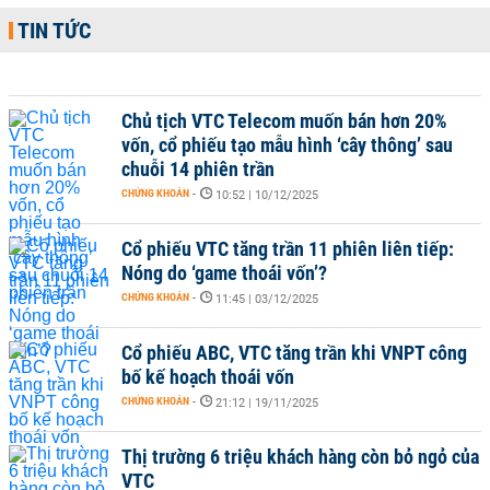
TIN TỨC
Chủ tịch VTC Telecom muốn bán hơn 20%
vốn, cổ phiếu tạo mẫu hình ‘cây thông’ sau
chuỗi 14 phiên trần
CHỨNG KHOÁN
-
10:52 | 10/12/2025
Cổ phiếu VTC tăng trần 11 phiên liên tiếp:
Nóng do ‘game thoái vốn’?
CHỨNG KHOÁN
-
11:45 | 03/12/2025
Cổ phiếu ABC, VTC tăng trần khi VNPT công
bố kế hoạch thoái vốn
CHỨNG KHOÁN
-
21:12 | 19/11/2025
Thị trường 6 triệu khách hàng còn bỏ ngỏ của
VTC