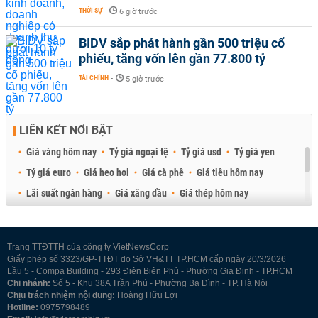
THỜI SỰ
-
6 giờ trước
BIDV sắp phát hành gần 500 triệu cổ
phiếu, tăng vốn lên gần 77.800 tỷ
TÀI CHÍNH
-
5 giờ trước
LIÊN KẾT NỔI BẬT
Giá vàng hôm nay
Tỷ giá ngoại tệ
Tỷ giá usd
Tỷ giá yen
Tỷ giá euro
Giá heo hơi
Giá cà phê
Giá tiêu hôm nay
Lãi suất ngân hàng
Giá xăng dầu
Giá thép hôm nay
Giá sầu riêng
Giá thịt heo
Giá gạo
Giá cao su
Best Retail Brokers
Diễn đàn đầu tư Việt Nam 2026
Trang TTĐTTH của công ty VietNewsCorp
Giấy phép số 3323/GP-TTĐT do Sở VH&TT TP.HCM cấp ngày 20/3/2026
Lầu 5 - Compa Building - 293 Điện Biên Phủ - Phường Gia Định - TP.HCM
Chi nhánh:
Số 5 - Khu 38A Trần Phú - Phường Ba Đình - TP. Hà Nội
Chịu trách nhiệm nội dung:
Hoàng Hữu Lợi
Hotline:
0975798489