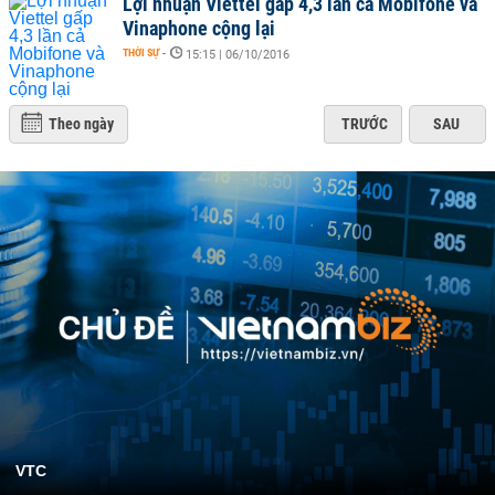
Lợi nhuận Viettel gấp 4,3 lần cả Mobifone và
Vinaphone cộng lại
THỜI SỰ
-
15:15 | 06/10/2016
Theo ngày
TRƯỚC
SAU
VTC