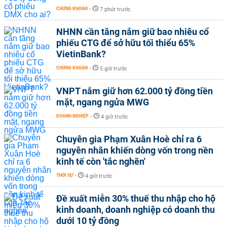
CHỨNG KHOÁN
-
7 phút trước
NHNN cần tăng nắm giữ bao nhiêu cổ
phiếu CTG để sở hữu tối thiểu 65%
VietinBank?
CHỨNG KHOÁN
-
5 giờ trước
VNPT nắm giữ hơn 62.000 tỷ đồng tiền
mặt, ngang ngửa MWG
DOANH NGHIỆP
-
4 giờ trước
Chuyên gia Phạm Xuân Hoè chỉ ra 6
nguyên nhân khiến dòng vốn trong nền
kinh tế còn 'tắc nghẽn'
THỜI SỰ
-
4 giờ trước
Đề xuất miễn 30% thuế thu nhập cho hộ
kinh doanh, doanh nghiệp có doanh thu
dưới 10 tỷ đồng