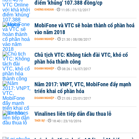
điểm 'khủng' 107.388 đồng/cp
CHỨNG KHOÁN
-
11:05 | 01/12/2017
MobiFone và VTC sẽ hoàn thành cổ phần hoá
vào năm 2018
DOANH NGHIỆP
-
21:30 | 08/08/2017
Chủ tịch VTC: Không tách đài VTC, khó cổ
phần hóa thành công
DOANH NGHIỆP
-
08:26 | 16/07/2017
Năm 2017: VNPT, VTC, MobiFone đẩy mạnh
triển khai cổ phần hóa
DOANH NGHIỆP
-
21:05 | 23/01/2017
Vinalines liên tiếp dẫn đầu thua lỗ
THỜI SỰ
-
18:40 | 23/10/2016