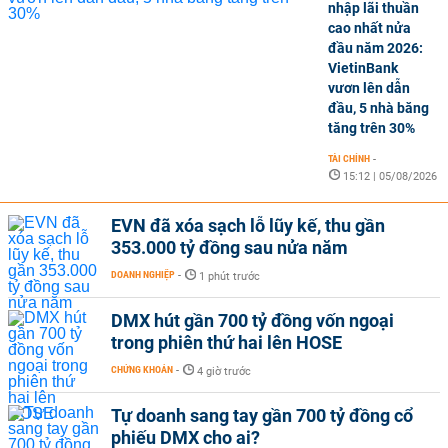
nhập lãi thuần
cao nhất nửa
đầu năm 2026:
VietinBank
vươn lên dẫn
đầu, 5 nhà băng
tăng trên 30%
TÀI CHÍNH
-
15:12 | 05/08/2026
EVN đã xóa sạch lỗ lũy kế, thu gần
353.000 tỷ đồng sau nửa năm
DOANH NGHIỆP
-
1 phút trước
DMX hút gần 700 tỷ đồng vốn ngoại
trong phiên thứ hai lên HOSE
CHỨNG KHOÁN
-
4 giờ trước
Tự doanh sang tay gần 700 tỷ đồng cổ
phiếu DMX cho ai?