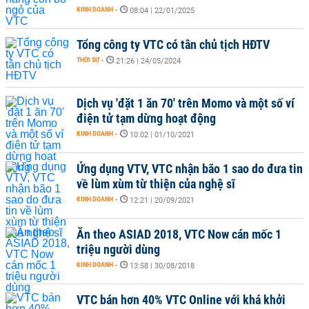
KINH DOANH
-
08:04 | 22/01/2025
Tổng công ty VTC có tân chủ tịch HĐTV
THỜI SỰ
-
21:26 | 24/05/2024
Dịch vụ 'đặt 1 ăn 70' trên Momo và một số ví
điện tử tạm dừng hoạt động
KINH DOANH
-
10:02 | 01/10/2021
Ứng dụng VTV, VTC nhận bão 1 sao do đưa tin
về lùm xùm từ thiện của nghệ sĩ
KINH DOANH
-
12:21 | 20/09/2021
Ăn theo ASIAD 2018, VTC Now cán mốc 1
triệu người dùng
KINH DOANH
-
13:58 | 30/08/2018
VTC bán hơn 40% VTC Online với khá khởi