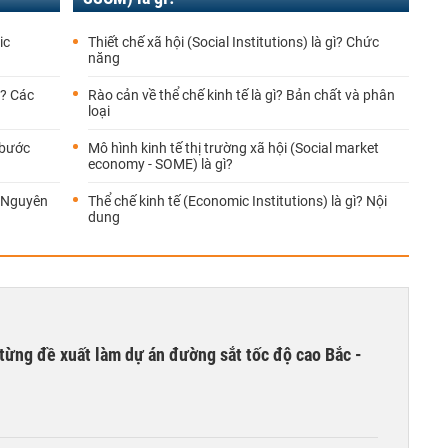
ic
Thiết chế xã hội (Social Institutions) là gì? Chức
năng
ì? Các
Rào cản về thể chế kinh tế là gì? Bản chất và phân
loại
 bước
Mô hình kinh tế thị trường xã hội (Social market
economy - SOME) là gì?
? Nguyên
Thể chế kinh tế (Economic Institutions) là gì? Nội
dung
từng đề xuất làm dự án đường sắt tốc độ cao Bắc -