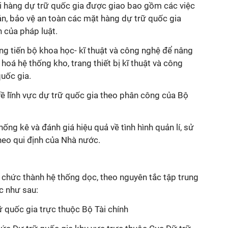
i hàng dự trữ quốc gia được giao bao gồm các việc
̉n, bảo vệ an toàn các mặt hàng dự trữ quốc gia
h
của pháp luật.
̣ng tiến bộ khoa học-
kĩ
thuật và công nghệ để nâng
̣i hoá hệ thống kho, trang thiết bị
kĩ
thuật và công
quốc gia.
về lĩnh vực dự trữ quốc gia theo phân công của Bộ
hống kê và đánh giá hiệu quả về tình hình quản
lí
, sử
theo q
ui định
của Nhà nước.
̉ chức thành hệ thống dọc, theo nguyên tắc tập trung
ức như sau:
̃ quốc gia trực thuộc Bộ Tài chính