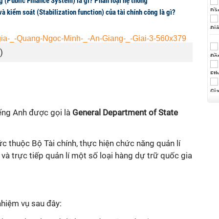
g (Public Finance System) là gì? Phân loại hệ thống
à kiểm soát (Stabilization function) của tài chính công là gì?
)
ếng Anh được gọi là
General Department of State
ức thuộc Bộ Tài chính, thực hiện chức năng quản
lí
 và trực tiếp quản
lí
một số loại hàng dự trữ quốc gia
nhiệm vụ sau đây: