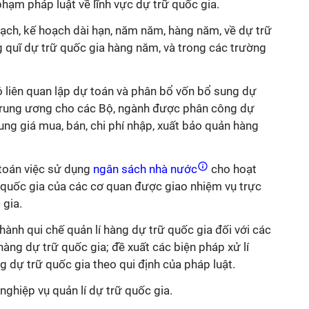
 phạm
pháp luật về lĩnh vực dự trữ quốc gia.
ạch, kế hoạch dài hạn, năm năm, hàng năm, về dự trữ
ng
quĩ
dự trữ quốc gia hàng năm, và trong các trường
́ liên quan lập dự toán và phân bổ vốn bổ sung dự
rung ương cho các Bộ, ngành được phân công dự
khung giá mua, bán, chi phí nhập, xuất bảo quản hàng
toán việc sử dụng
ngân sách nhà nước
cho hoạt
 quốc gia của các cơ quan được giao nhiệm vụ trực
 gia.
p hành qui chế quản
lí
hàng dự trữ quốc gia đối với các
àng dự trữ quốc gia; đề xuất các biện pháp xử
lí
g dự trữ quốc gia theo q
ui định
của pháp luật.
 nghiệp vụ quản
lí
dự trữ quốc gia.