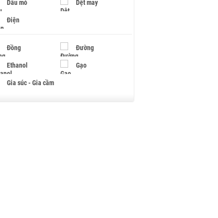
Dầu mỏ
Dệt may
Điện
Đồng
Đường
Ethanol
Gạo
Gia súc - Gia cầm
Giấy
Gỗ
Hạt điều
Hồ tiêu - Hạt tiêu
Khí đốt
Kim loại khác
Mắc ca
Muối
Ngũ cốc
Nhựa - Hạt nhựa