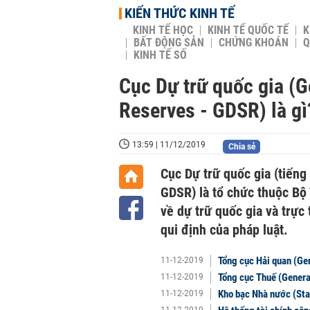
KIẾN THỨC KINH TẾ
KINH TẾ HỌC
KINH TẾ QUỐC TẾ
K
BẤT ĐỘNG SẢN
CHỨNG KHOÁN
Q
KINH TẾ SỐ
Cục Dự trữ quốc gia (G
Reserves - GDSR) là g
13:59 | 11/12/2019
Chia sẻ
Cục Dự trữ quốc gia (tiếng
GDSR) là tổ chức thuộc Bộ 
về dự trữ quốc gia và trực 
qui định của pháp luật.
Tổng cục Hải quan (Ge
11-12-2019
Tổng cục Thuế (Genera
11-12-2019
Kho bạc Nhà nước (Sta
11-12-2019