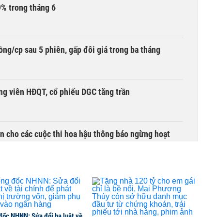
9% trong tháng 6
ng/cp sau 5 phiên, gấp đôi giá trong ba tháng
ng viên HĐQT, cổ phiếu DGC tăng trần
n cho các cuộc thi hoa hậu thông báo ngừng hoạt
i đậm khi chuyển hướng buôn xe VinFast
đốc NHNN: Sửa đổi ba luật về