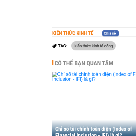
KIẾN THỨC KINH TẾ
Chia sẻ
kiến thức kinh tế công
TAG:
CÓ THỂ BẠN QUAN TÂM
Chỉ số tài chính toàn diện (Index of
Financial Inclusion - IFI) là gì?