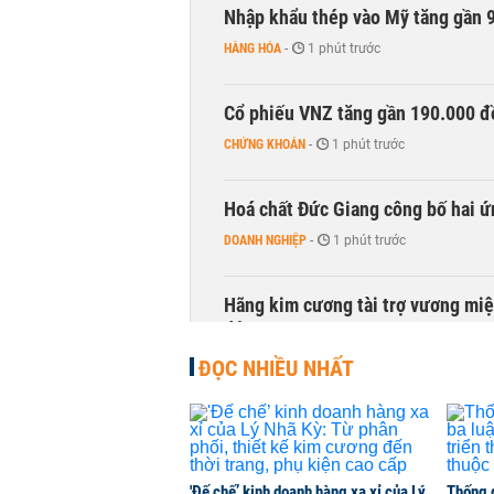
Nhập khẩu thép vào Mỹ tăng gần 
HÀNG HÓA
-
1 phút trước
Cổ phiếu VNZ tăng gần 190.000 đồ
CHỨNG KHOÁN
-
1 phút trước
Hoá chất Đức Giang công bố hai ứ
DOANH NGHIỆP
-
1 phút trước
Hãng kim cương tài trợ vương miệ
động
KINH DOANH
-
1 phút trước
ĐỌC NHIỀU NHẤT
Trùm phân phối ô tô hạng sang lã
KINH DOANH
-
1 phút trước
'Đế chế’ kinh doanh hàng xa xỉ của Lý
Thống 