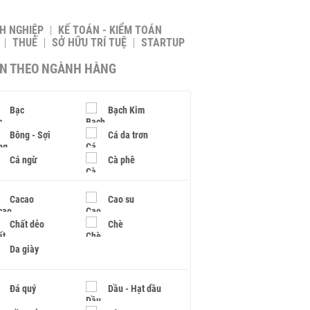
H NGHIỆP
KẾ TOÁN - KIỂM TOÁN
THUẾ
SỞ HỮU TRÍ TUỆ
STARTUP
IN THEO NGÀNH HÀNG
Bạc
Bạch Kim
Bông - Sợi
Cá da trơn
Cá ngừ
Cà phê
Cacao
Cao su
Chất dẻo
Chè
Da giày
Đá quý
Dầu - Hạt dầu