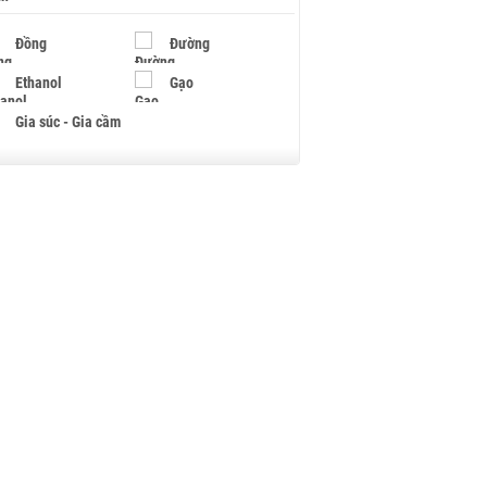
Đồng
Đường
Ethanol
Gạo
Gia súc - Gia cầm
Giấy
Gỗ
Hạt điều
Hồ tiêu - Hạt tiêu
Khí đốt
Kim loại khác
Mắc ca
Muối
Ngũ cốc
Nhựa - Hạt nhựa
Palladium
Phân bón