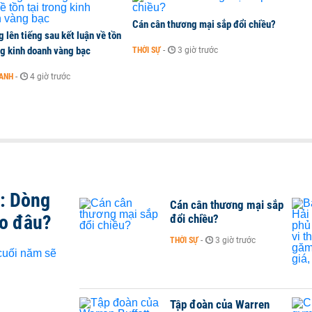
Cán cân thương mại sắp đổi chiều?
 lên tiếng sau kết luận về tồn
ng kinh doanh vàng bạc
THỜI SỰ
-
3 giờ trước
OANH
-
4 giờ trước
t: Dòng
Cán cân thương mại sắp
ào đâu?
đổi chiều?
THỜI SỰ
-
3 giờ trước
Tập đoàn của Warren