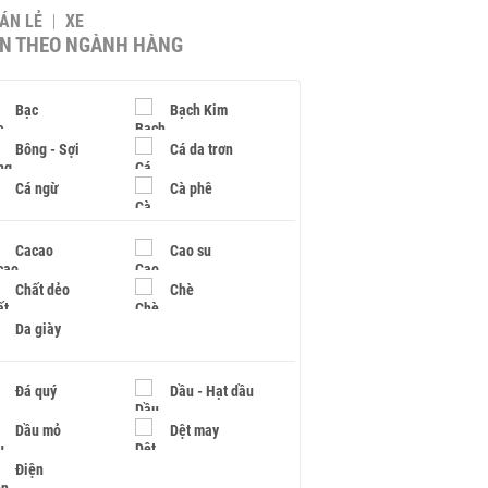
BÁN LẺ
XE
IN THEO NGÀNH HÀNG
Bạc
Bạch Kim
Bông - Sợi
Cá da trơn
Cá ngừ
Cà phê
Cacao
Cao su
Chất dẻo
Chè
Da giày
Đá quý
Dầu - Hạt dầu
Dầu mỏ
Dệt may
Điện