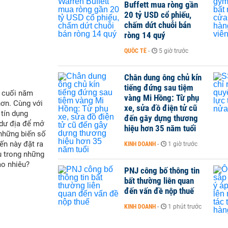
Buffett mua ròng gần
20 tỷ USD cổ phiếu,
chấm dứt chuỗi bán
ròng 14 quý
QUỐC TẾ
-
5 giờ trước
Chân dung ông chủ kín
tiếng đứng sau tiệm
i cuối năm
vàng Mi Hồng: Từ phụ
hơn. Cùng với
xe, sửa đồ điện tử cũ
 tín dụng
đến gây dựng thương
 dư địa để mở
hiệu hơn 35 năm tuổi
 những biến số
ến này đặt ra
KINH DOANH
-
1 giờ trước
u trong những
ao nhiêu?
PNJ công bố thông tin
bất thường liên quan
đến vấn đề nộp thuế
KINH DOANH
-
1 phút trước