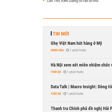
Cần Thơ, Kiên Giang có tân Bí thư
TIN MỚI
Ghẹ Việt Nam hút hàng ở Mỹ
HÀNG HÓA
-
1 phút trước
Hà Nội xem xét miễn nhiệm chức 
THỜI SỰ
-
1 phút trước
Data Talk | Macro Insight: Dòng t
THỜI SỰ
-
1 phút trước
Thanh tra Chính phủ đề nghị Hải P