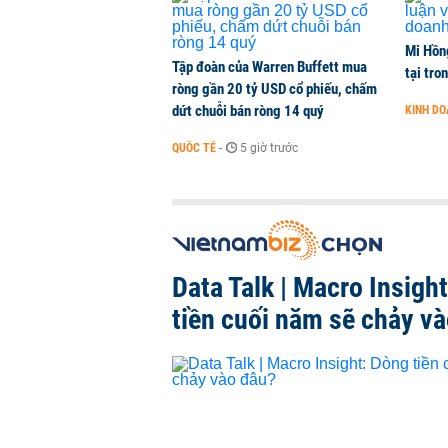
Mi Hồng
Tập đoàn của Warren Buffett mua
tại tro
ròng gần 20 tỷ USD cổ phiếu, chấm
dứt chuỗi bán ròng 14 quý
KINH D
QUỐC TẾ
-
5 giờ trước
Data Talk | Macro Insigh
tiền cuối năm sẽ chảy v