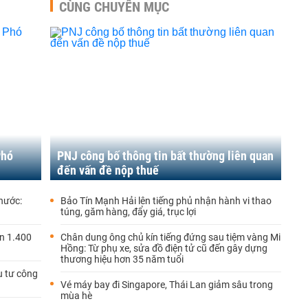
CÙNG CHUYÊN MỤC
Phó
PNJ công bố thông tin bất thường liên quan
đến vấn đề nộp thuế
 nước:
Bảo Tín Mạnh Hải lên tiếng phủ nhận hành vi thao
túng, găm hàng, đẩy giá, trục lợi
ển 1.400
Chân dung ông chủ kín tiếng đứng sau tiệm vàng Mi
Hồng: Từ phụ xe, sửa đồ điện tử cũ đến gây dựng
thương hiệu hơn 35 năm tuổi
u tư công
Vé máy bay đi Singapore, Thái Lan giảm sâu trong
mùa hè