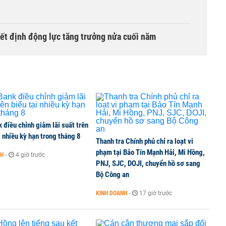
yết định động lực tăng trưởng nửa cuối năm
thuế 100% lên những đối tác thương mại hàng đầu?
điều chỉnh giảm lãi suất trên
i nhiều kỳ hạn trong tháng 8
Thanh tra Chính phủ chỉ ra loạt vi
phạm tại Bảo Tín Mạnh Hải, Mi Hồng,
NH
-
4 giờ trước
PNJ, SJC, DOJI, chuyển hồ sơ sang
lại 5 sở ngành
Bộ Công an
KINH DOANH
-
17 giờ trước