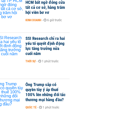
HCM bất ngờ đóng cửa
tất cả cơ sở, hàng trăm
hội viên bơ vơ
KINH DOANH
-
6 giờ trước
SSI Research chỉ ra hai
yếu tố quyết định động
lực tăng trưởng nửa
cuối năm
THỜI SỰ
-
1 phút trước
Ông Trump sắp có
quyền tùy ý áp thuế
100% lên những đối tác
thương mại hàng đầu?
QUỐC TẾ
-
1 phút trước