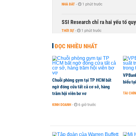
NHÀ ĐẤT
-
1 phút trước
SSI Research chỉ ra hai yếu tố qu
THỜI SỰ
-
1 phút trước
ĐỌC NHIỀU NHẤT
Nhiều phòng trọ Hà Nội tăng giá
NHÀ ĐẤT
-
1 phút trước
Ông Trump sắp có quyền tùy ý áp 
VPBank 
Chuỗi phòng gym tại TP HCM bất
biểu tạ
QUỐC TẾ
-
1 phút trước
ngờ đóng cửa tất cả cơ sở, hàng
trăm hội viên bơ vơ
TÀI CHÍ
Hà Nội dự kiến sáp nhập, tổ chức 
KINH DOANH
-
6 giờ trước
THỜI SỰ
-
1 phút trước