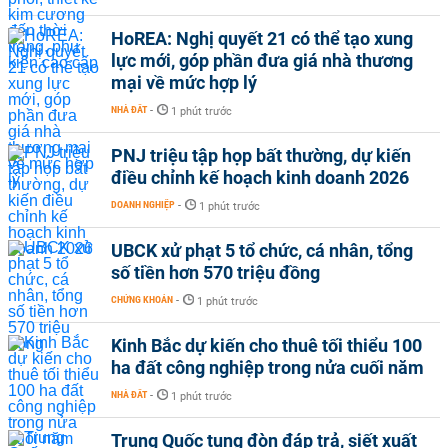
HoREA: Nghị quyết 21 có thể tạo xung
lực mới, góp phần đưa giá nhà thương
mại về mức hợp lý
NHÀ ĐẤT
-
1 phút trước
PNJ triệu tập họp bất thường, dự kiến
điều chỉnh kế hoạch kinh doanh 2026
DOANH NGHIỆP
-
1 phút trước
UBCK xử phạt 5 tổ chức, cá nhân, tổng
số tiền hơn 570 triệu đồng
CHỨNG KHOÁN
-
1 phút trước
Kinh Bắc dự kiến cho thuê tối thiểu 100
ha đất công nghiệp trong nửa cuối năm
NHÀ ĐẤT
-
1 phút trước
Trung Quốc tung đòn đáp trả, siết xuất