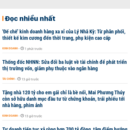
Đọc nhiều nhất
'Đế chế’ kinh doanh hàng xa xỉ của Lý Nhã Kỳ: Từ phân phối,
thiết kế kim cương đến thời trang, phụ kiện cao cấp
KINH DOANH
-
1 phút trước
Thống đốc NHNN: Sửa đổi ba luật về tài chính để phát triển
thị trường vốn, giảm phụ thuộc vào ngân hàng
TÀI CHÍNH
-
13 giờ trước
Tặng nhà 120 tỷ cho em gái chỉ là bề nổi, Mai Phương Thúy
còn sở hữu danh mục đầu tư từ chứng khoán, trái phiếu tới
nhà hàng, phim ảnh
KINH DOANH
-
13 giờ trước
Tự doanh tiếp tục xả ròng hơn 700 tỷ đồng, tâm điểm hướng