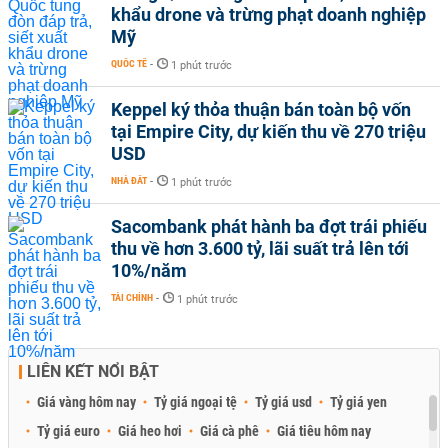
khẩu drone và trừng phạt doanh nghiệp
Mỹ
QUỐC TẾ
-
1 phút trước
Keppel ký thỏa thuận bán toàn bộ vốn
tại Empire City, dự kiến thu về 270 triệu
USD
NHÀ ĐẤT
-
1 phút trước
Sacombank phát hành ba đợt trái phiếu
thu về hơn 3.600 tỷ, lãi suất trả lên tới
10%/năm
TÀI CHÍNH
-
1 phút trước
LIÊN KẾT NỔI BẬT
Giá vàng hôm nay
Tỷ giá ngoại tệ
Tỷ giá usd
Tỷ giá yen
Tỷ giá euro
Giá heo hơi
Giá cà phê
Giá tiêu hôm nay