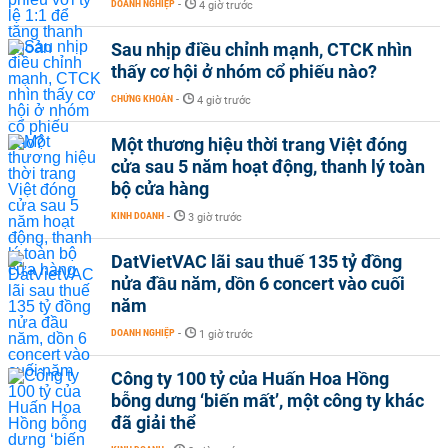
DOANH NGHIỆP
-
4 giờ trước
Sau nhịp điều chỉnh mạnh, CTCK nhìn
thấy cơ hội ở nhóm cổ phiếu nào?
CHỨNG KHOÁN
-
4 giờ trước
Một thương hiệu thời trang Việt đóng
cửa sau 5 năm hoạt động, thanh lý toàn
bộ cửa hàng
KINH DOANH
-
3 giờ trước
DatVietVAC lãi sau thuế 135 tỷ đồng
nửa đầu năm, dồn 6 concert vào cuối
năm
DOANH NGHIỆP
-
1 giờ trước
Công ty 100 tỷ của Huấn Hoa Hồng
bỗng dưng ‘biến mất’, một công ty khác
đã giải thể