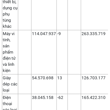
thiết bị,
dụng cụ
phụ
tùng
khác
Máy vi
114.047.937
-9
263.335.719
tính,
sản
phẩm
điện tử
và linh
kiện
Giày
54.570.698
13
126.703.177
dép các
loại
Điện
38.045.158
-62
165.422.310
thoại
các loại