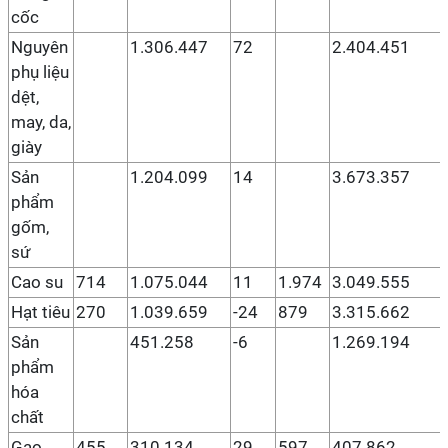
cốc
Nguyên
1.306.447
72
2.404.451
phụ liệu
dệt,
may, da,
giày
Sản
1.204.099
14
3.673.357
phẩm
gốm,
sứ
Cao su
714
1.075.044
11
1.974
3.049.555
Hạt tiêu
270
1.039.659
-24
879
3.315.662
Sản
451.258
-6
1.269.194
phẩm
hóa
chất
Gạo
455
310.134
29
597
407.862