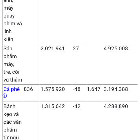
ảnh,
máy
quay
phim và
linh
kiện
Sản
2.021.941
27
4.925.008
phẩm
mây,
tre, cói
và thảm
Cà phê
836
1.575.920
-48
1.647
3.194.388
Bánh
1.315.642
-42
4.288.890
kẹo và
các sản
phẩm
từ ngũ