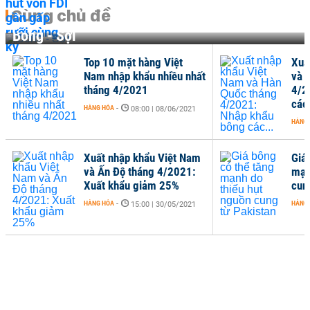
Cùng chủ đề
Bông - Sợi
Top 10 mặt hàng Việt
Xuấ
Nam nhập khẩu nhiều nhất
và 
tháng 4/2021
4/2
các.
HÀNG HÓA
-
08:00 | 08/06/2021
HÀNG
Xuất nhập khẩu Việt Nam
Giá
và Ấn Độ tháng 4/2021:
mạn
Xuất khẩu giảm 25%
cun
HÀNG HÓA
-
HÀNG
15:00 | 30/05/2021