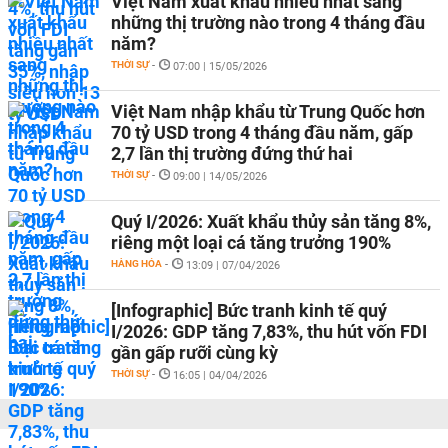
Việt Nam xuất khẩu nhiều nhất sang
những thị trường nào trong 4 tháng đầu
năm?
THỜI SỰ
-
07:00 | 15/05/2026
Việt Nam nhập khẩu từ Trung Quốc hơn
70 tỷ USD trong 4 tháng đầu năm, gấp
2,7 lần thị trường đứng thứ hai
THỜI SỰ
-
09:00 | 14/05/2026
Quý I/2026: Xuất khẩu thủy sản tăng 8%,
riêng một loại cá tăng trưởng 190%
HÀNG HÓA
-
13:09 | 07/04/2026
[Infographic] Bức tranh kinh tế quý
I/2026: GDP tăng 7,83%, thu hút vốn FDI
gần gấp rưỡi cùng kỳ
THỜI SỰ
-
16:05 | 04/04/2026