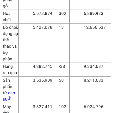
gỗ
Hóa
5.578.874
302
6.889.983
chất
Đồ chơi,
5.427.078
13
12.656.537
dụng cụ
thể
thao và
bộ
phận
Hàng
4.282.745
-38
9.334.687
rau quả
Sản
3.536.909
58
8.211.683
phẩm
từ
cao
su
Máy
3.327.411
102
6.024.796