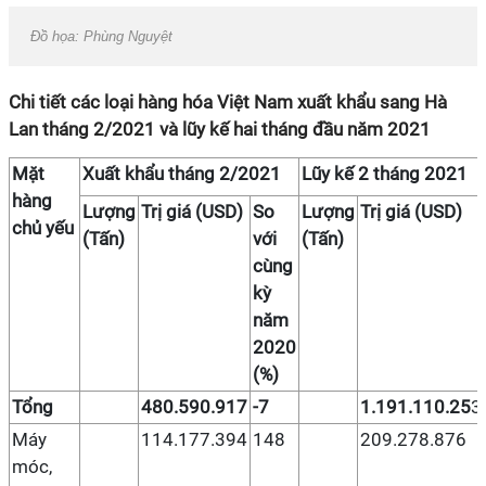
Đồ họa: Phùng Nguyệt
Chi tiết các loại hàng hóa Việt Nam xuất khẩu sang Hà
Lan tháng 2/2021 và lũy kế hai tháng đầu năm 2021
Mặt
Xuất khẩu tháng 2/2021
Lũy kế 2 tháng 2021
hàng
Lượng
Trị giá (USD)
So
Lượng
Trị giá (USD)
chủ yếu
(Tấn)
với
(Tấn)
cùng
kỳ
năm
2020
(%)
Tổng
480.590.917
-7
1.191.110.25
3
Máy
114.177.394
148
209.278.876
móc,