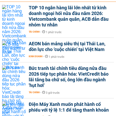
TOP 10 ngân hàng lãi lớn nhất từ kinh
doanh ngoại hối nửa đầu năm 2026:
Vietcombank quán quân, ACB dẫn đầu
nhóm tư nhân
TÀI CHÍNH
-
1 phút trước
AEON bán mảng siêu thị tại Thái Lan,
dồn lực cho ‘cuộc chiến’ tại Việt Nam
KINH DOANH
-
1 phút trước
Bức tranh tài chính tiêu dùng nửa đầu
2026 tiếp tục phân hóa: VietCredit báo
lãi tăng ba chữ số, ông lớn đầu ngành
'hụt hơi'
TÀI CHÍNH
-
3 giờ trước
Điện Máy Xanh muốn phát hành cổ
phiếu với tỷ lệ 1:1 để tăng thanh khoản