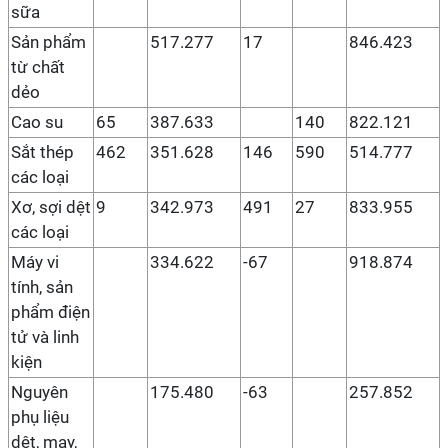
sữa
Sản phẩm
517.277
17
846.423
từ chất
dẻo
Cao su
65
387.633
140
822.121
Sắt thép
462
351.628
146
590
514.777
các loại
Xơ, sợi dệt
9
342.973
491
27
833.955
các loại
Máy vi
334.622
-67
918.874
tính, sản
phẩm điện
tử và linh
kiện
Nguyên
175.480
-63
257.852
phụ liệu
dệt, may,