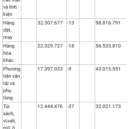
và linh
kiện
Hàng
32.307.677
-13
98.816.791
dệt,
may
Hàng
22.329.727
-18
56.533.810
hóa
khác
Phương
17.397.033
-9
43.015.551
tiện vận
tải và
phụ
tùng
Túi
12.444.476
-37
32.021.173
xách,
ví,vali,
mũ, ô,