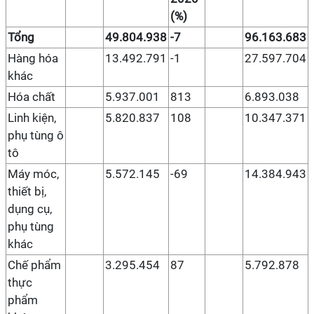
(%)
Tổng
49.804.938
-7
96.163.683
Hàng hóa
13.492.791
-1
27.597.704
khác
Hóa chất
5.937.001
813
6.893.038
Linh kiện,
5.820.837
108
10.347.371
phụ tùng ô
tô
Máy móc,
5.572.145
-69
14.384.943
thiết bị,
dụng cụ,
phụ tùng
khác
Chế phẩm
3.295.454
87
5.792.878
thực
phẩm