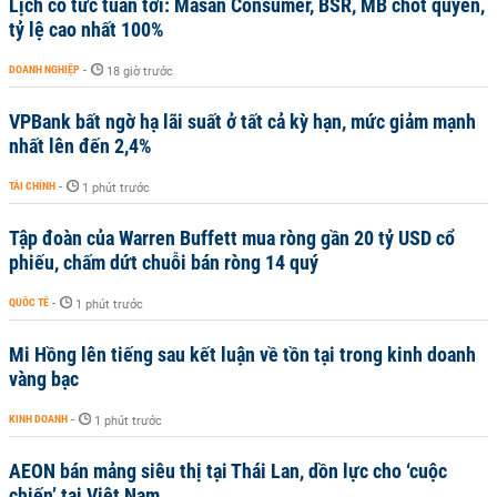
Lịch cổ tức tuần tới: Masan Consumer, BSR, MB chốt quyền,
tỷ lệ cao nhất 100%
DOANH NGHIỆP
-
18 giờ trước
VPBank bất ngờ hạ lãi suất ở tất cả kỳ hạn, mức giảm mạnh
nhất lên đến 2,4%
TÀI CHÍNH
-
1 phút trước
Tập đoàn của Warren Buffett mua ròng gần 20 tỷ USD cổ
phiếu, chấm dứt chuỗi bán ròng 14 quý
QUỐC TẾ
-
1 phút trước
Mi Hồng lên tiếng sau kết luận về tồn tại trong kinh doanh
vàng bạc
KINH DOANH
-
1 phút trước
AEON bán mảng siêu thị tại Thái Lan, dồn lực cho ‘cuộc
chiến’ tại Việt Nam