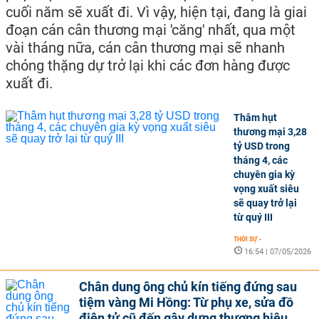
cuối năm sẽ xuất đi. Vì vậy, hiện tại, đang là giai
đoạn cán cân thương mại 'căng' nhất, qua một
vài tháng nữa, cán cân thương mại sẽ nhanh
chóng thặng dự trở lại khi các đơn hàng được
xuất đi.
Thâm hụt
thương mại 3,28
tỷ USD trong
tháng 4, các
chuyên gia kỳ
vọng xuất siêu
sẽ quay trở lại
từ quý III
THỜI SỰ
-
16:54 | 07/05/2026
Chân dung ông chủ kín tiếng đứng sau
tiệm vàng Mi Hồng: Từ phụ xe, sửa đồ
điện tử cũ đến gây dựng thương hiệu