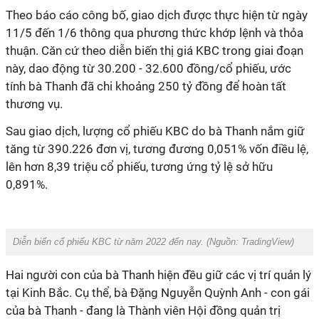
Theo báo cáo công bố, giao dịch được thực hiện từ ngày
11/5 đến 1/6 thông qua phương thức khớp lệnh và thỏa
thuận. Căn cứ theo diễn biến thị giá KBC trong giai đoạn
này, dao động từ 30.200 - 32.600 đồng/cổ phiếu, ước
tính bà Thanh đã chi khoảng 250 tỷ đồng để hoàn tất
thương vụ.
Sau giao dịch, lượng cổ phiếu KBC do bà Thanh nắm giữ
tăng từ 390.226 đơn vị, tương đương 0,051% vốn điều lệ,
lên hơn 8,39 triệu cổ phiếu, tương ứng tỷ lệ sở hữu
0,891%.
Diễn biến cổ phiếu KBC từ năm 2022 đến nay.
(Nguồn: TradingView)
Hai người con của bà Thanh hiện đều giữ các vị trí quản lý
tại Kinh Bắc. Cụ thể, bà Đặng Nguyễn Quỳnh Anh - con gái
của bà Thanh - đang là Thành viên Hội đồng quản trị