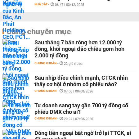
NHÀ ĐẤT
-
06:47 | 03/12/2025
Cùng chuyên mục
Sau tháng 7 bán ròng hơn 12.000 tỷ
đồng, khối ngoại đảo chiều gom hơn
2.000 tỷ đồng
CHỨNG KHOÁN
-
22 giờ trước
Sau nhịp điều chỉnh mạnh, CTCK nhìn
thấy cơ hội ở nhóm cổ phiếu nào?
CHỨNG KHOÁN
-
07:00 | 08/08/2026
Tự doanh sang tay gần 700 tỷ đồng cổ
phiếu DMX cho ai?
CHỨNG KHOÁN
-
20:24 | 07/08/2026
Dòng tiền ngoại bất ngờ trở lại TTCK, ai