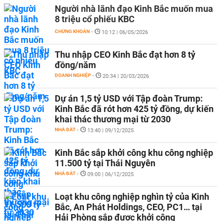
Người nhà lãnh đạo Kinh Bắc muốn mua
8 triệu cổ phiếu KBC
CHỨNG KHOÁN
-
10:12 | 06/05/2026
Thu nhập CEO Kinh Bắc đạt hơn 8 tỷ
đồng/năm
DOANH NGHIỆP
-
20:34 | 20/03/2026
Dự án 1,5 tỷ USD với Tập đoàn Trump:
Kinh Bắc đã rót hơn 425 tỷ đồng, dự kiến
khai thác thương mại từ 2030
NHÀ ĐẤT
-
13:40 | 09/12/2025
Kinh Bắc sắp khởi công khu công nghiệp
11.500 tỷ tại Thái Nguyên
NHÀ ĐẤT
-
09:00 | 06/12/2025
Loạt khu công nghiệp nghìn tỷ của Kinh
Bắc, An Phát Holdings, CEO, PC1… tại
Hải Phòng sắp được khởi công