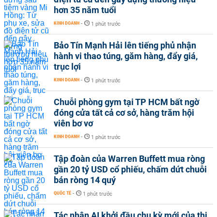
hơn 35 năm tuổi
KINH DOANH
-
1 phút trước
Bảo Tín Mạnh Hải lên tiếng phủ nhận
hành vi thao túng, găm hàng, đẩy giá,
trục lợi
KINH DOANH
-
1 phút trước
Chuỗi phòng gym tại TP HCM bất ngờ
đóng cửa tất cả cơ sở, hàng trăm hội
viên bơ vơ
KINH DOANH
-
1 phút trước
Tập đoàn của Warren Buffett mua ròng
gần 20 tỷ USD cổ phiếu, chấm dứt chuỗi
bán ròng 14 quý
QUỐC TẾ
-
1 phút trước
Tác nhân AI khởi đầu chu kỳ mới của thị