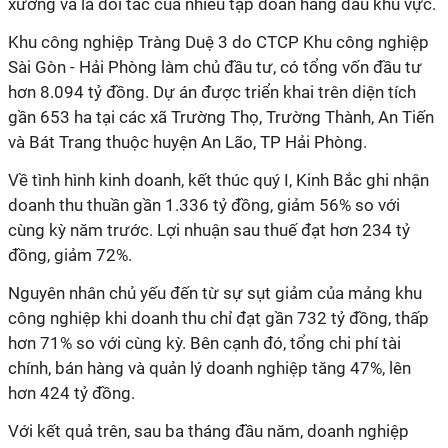
xưởng và là đối tác của nhiều tập đoàn hàng đầu khu vực.
Khu công nghiệp Tràng Duệ 3 do CTCP Khu công nghiệp
Sài Gòn - Hải Phòng làm chủ đầu tư, có tổng vốn đầu tư
hơn 8.094 tỷ đồng. Dự án được triển khai trên diện tích
gần 653 ha tại các xã Trường Thọ, Trường Thành, An Tiến
và Bát Trang thuộc huyện An Lão, TP Hải Phòng.
Về tình hình kinh doanh, kết thúc quý I, Kinh Bắc ghi nhận
doanh thu thuần gần 1.336 tỷ đồng, giảm 56% so với
cùng kỳ năm trước. Lợi nhuận sau thuế đạt hơn 234 tỷ
đồng, giảm 72%.
Nguyên nhân chủ yếu đến từ sự sụt giảm của mảng khu
công nghiệp khi doanh thu chỉ đạt gần 732 tỷ đồng, thấp
hơn 71% so với cùng kỳ. Bên cạnh đó, tổng chi phí tài
chính, bán hàng và quản lý doanh nghiệp tăng 47%, lên
hơn 424 tỷ đồng.
Với kết quả trên, sau ba tháng đầu năm, doanh nghiệp