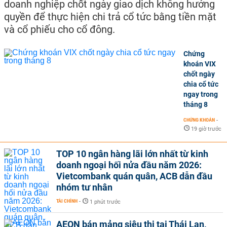
doanh nghiệp chốt ngày giao dịch không hưởng
quyền để thực hiện chi trả cổ tức bằng tiền mặt
và cổ phiếu cho cổ đông.
Chứng
khoán VIX
chốt ngày
chia cổ tức
ngay trong
tháng 8
CHỨNG KHOÁN
-
19 giờ trước
TOP 10 ngân hàng lãi lớn nhất từ kinh
doanh ngoại hối nửa đầu năm 2026:
Vietcombank quán quân, ACB dẫn đầu
nhóm tư nhân
TÀI CHÍNH
-
1 phút trước
AEON bán mảng siêu thị tại Thái Lan,