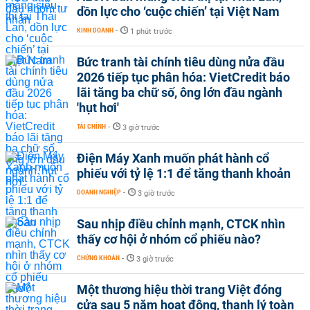
dồn lực cho ‘cuộc chiến’ tại Việt Nam
KINH DOANH
-
1 phút trước
Bức tranh tài chính tiêu dùng nửa đầu
2026 tiếp tục phân hóa: VietCredit báo
lãi tăng ba chữ số, ông lớn đầu ngành
'hụt hơi'
TÀI CHÍNH
-
3 giờ trước
Điện Máy Xanh muốn phát hành cổ
phiếu với tỷ lệ 1:1 để tăng thanh khoản
DOANH NGHIỆP
-
3 giờ trước
Sau nhịp điều chỉnh mạnh, CTCK nhìn
thấy cơ hội ở nhóm cổ phiếu nào?
CHỨNG KHOÁN
-
3 giờ trước
Một thương hiệu thời trang Việt đóng
cửa sau 5 năm hoạt động, thanh lý toàn