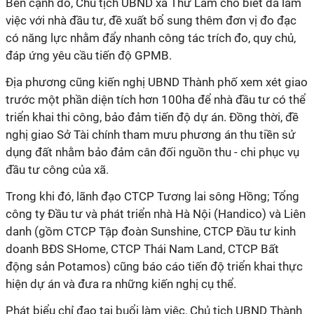
Bên cạnh đó, Chủ tịch UBND xã Thư Lâm cho biết đã làm
việc với nhà đầu tư, đề xuất bổ sung thêm đơn vị đo đạc
có năng lực nhằm đẩy nhanh công tác trích đo, quy chủ,
đáp ứng yêu cầu tiến độ GPMB.
Địa phương cũng kiến nghị UBND Thành phố xem xét giao
trước một phần diện tích hơn 100ha để nhà đầu tư có thể
triển khai thi công, bảo đảm tiến độ dự án. Đồng thời, đề
nghị giao Sở Tài chính tham mưu phương án thu tiền sử
dụng đất nhằm bảo đảm cân đối nguồn thu - chi phục vụ
đầu tư công của xã.
Trong khi đó, lãnh đạo CTCP Tương lai sông Hồng; Tổng
công ty Đầu tư và phát triển nhà Hà Nội (Handico) và Liên
danh (gồm CTCP Tập đoàn Sunshine, CTCP Đầu tư kinh
doanh BĐS SHome, CTCP Thái Nam Land, CTCP Bất
động sản Potamos) cũng báo cáo tiến độ triển khai thực
hiện dự án và đưa ra những kiến nghị cụ thể.
Phát biểu chỉ đạo tại buổi làm việc, Chủ tịch UBND Thành