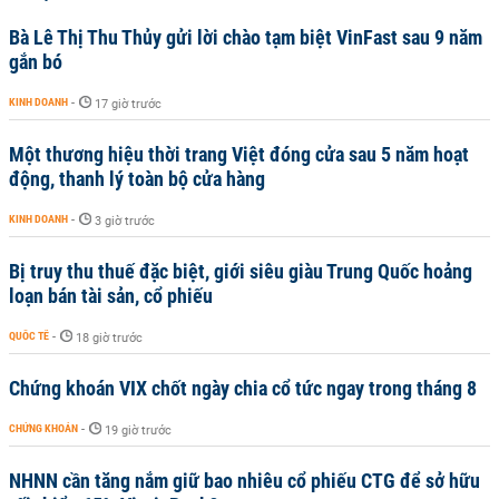
Bà Lê Thị Thu Thủy gửi lời chào tạm biệt VinFast sau 9 năm
gắn bó
KINH DOANH
-
17 giờ trước
Một thương hiệu thời trang Việt đóng cửa sau 5 năm hoạt
động, thanh lý toàn bộ cửa hàng
KINH DOANH
-
3 giờ trước
Bị truy thu thuế đặc biệt, giới siêu giàu Trung Quốc hoảng
loạn bán tài sản, cổ phiếu
QUỐC TẾ
-
18 giờ trước
Chứng khoán VIX chốt ngày chia cổ tức ngay trong tháng 8
CHỨNG KHOÁN
-
19 giờ trước
NHNN cần tăng nắm giữ bao nhiêu cổ phiếu CTG để sở hữu