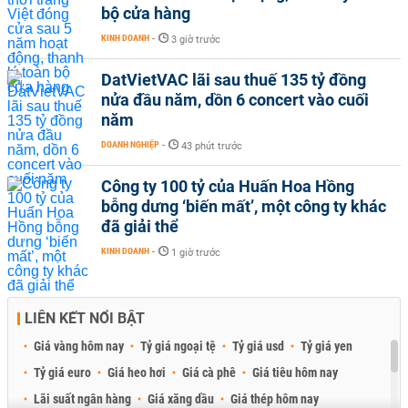
bộ cửa hàng
KINH DOANH
-
3 giờ trước
DatVietVAC lãi sau thuế 135 tỷ đồng
nửa đầu năm, dồn 6 concert vào cuối
năm
DOANH NGHIỆP
-
43 phút trước
Công ty 100 tỷ của Huấn Hoa Hồng
bỗng dưng ‘biến mất’, một công ty khác
đã giải thể
KINH DOANH
-
1 giờ trước
LIÊN KẾT NỔI BẬT
Giá vàng hôm nay
Tỷ giá ngoại tệ
Tỷ giá usd
Tỷ giá yen
Tỷ giá euro
Giá heo hơi
Giá cà phê
Giá tiêu hôm nay
Lãi suất ngân hàng
Giá xăng dầu
Giá thép hôm nay