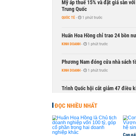
Mỹ áp thuế 15% và đặt giá sàn vớ
Trung Quốc
QUỐC TẾ
-
1 phút trước
Huấn Hoa Hồng chỉ trao 24 bồn nướ
KINH DOANH
-
1 phút trước
Phương Nam đóng cửa nhà sách t
KINH DOANH
-
1 phút trước
Trình Quốc hội cắt giảm 47 điều 
THỜI SỰ
-
1 phút trước
ĐỌC NHIỀU NHẤT
Cổ phiếu doanh nghiệp Nhà nước 
CHỨNG KHOÁN
-
1 phút trước
Con gá