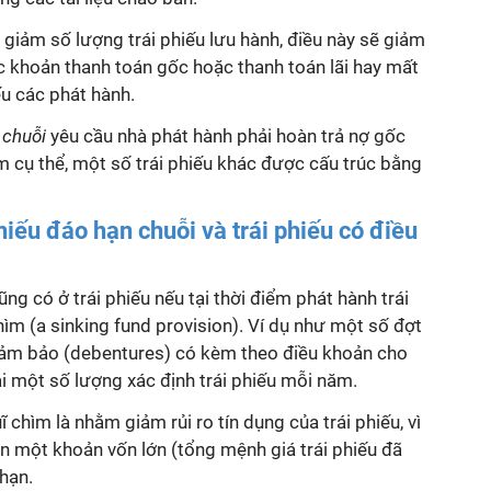
u giảm số lượng trái phiếu lưu hành, điều này sẽ giảm
ác khoản thanh toán gốc hoặc thanh toán lãi hay mất
ếu các phát hành.
 chuỗi
yêu cầu nhà phát hành phải hoàn trả nợ gốc
ểm cụ thể, một số trái phiếu khác được cấu trúc bằng
phiếu đáo hạn chuỗi và trái phiếu có điều
ng có ở trái phiếu nếu tại thời điểm phát hành trái
hìm (a sinking fund provision). Ví dụ như một số đợt
đảm bảo (debentures) có kèm theo điều khoản cho
i một số lượng xác định trái phiếu mỗi năm.
 chìm là nhằm giảm rủi ro tín dụng của trái phiếu, vì
n một khoản vốn lớn (tổng mệnh giá trái phiếu đã
 hạn.