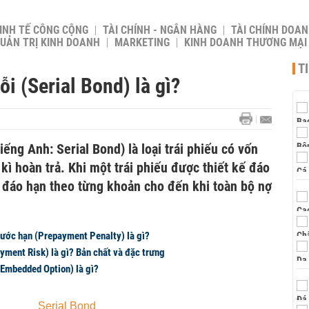
INH TẾ CÔNG CỘNG
TÀI CHÍNH - NGÂN HÀNG
TÀI CHÍNH DOAN
UẢN TRỊ KINH DOANH
MARKETING
KINH DOANH THƯƠNG MẠI
T
i (Serial Bond) là gì?
iếng Anh: Serial Bond) là loại trái phiếu có vốn
kì hoàn trả. Khi một trái phiếu được thiết kế đáo
sẽ đáo hạn theo từng khoản cho đến khi toàn bộ nợ
rước hạn (Prepayment Penalty) là gì?
ayment Risk) là gì? Bản chất và đặc trưng
Embedded Option) là gì?