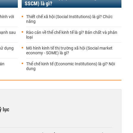
SSCM) là gì?
hính với
Thiết chế xã hội (Social Institutions) là gì? Chức
năng
mạnh sau
Rào cản về thể chế kinh tế là gì? Bản chất và phân
loại
 sử dụng
Mô hình kinh tế thị trường xã hội (Social market
economy - SOME) là gì?
oán
Thể chế kinh tế (Economic Institutions) là gì? Nội
dung
ỷ lục