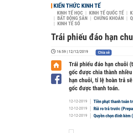
KIẾN THỨC KINH TẾ
KINH TẾ HỌC
KINH TẾ QUỐC TẾ
K
BẤT ĐỘNG SẢN
CHỨNG KHOÁN
Q
KINH TẾ SỐ
Trái phiếu đáo hạn chuỗ
16:59 | 12/12/2019
Chia sẻ
Trái phiếu đáo hạn chuỗi (t
gốc được chia thành nhiều 
hạn chuỗi, tỉ lệ hoàn trả 
gốc được thanh toán.
Tiền phạt thanh toán t
12-12-2019
Rủi ro trả trước (Prep
12-12-2019
Quyền chọn đính kèm (
12-12-2019