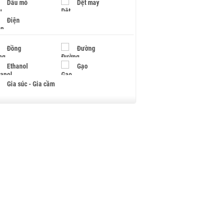
Dầu mỏ
Dệt may
Điện
Đồng
Đường
Ethanol
Gạo
Gia súc - Gia cầm
Giấy
Gỗ
Hạt điều
Hồ tiêu - Hạt tiêu
Khí đốt
Kim loại khác
Mắc ca
Muối
Ngũ cốc
Nhựa - Hạt nhựa