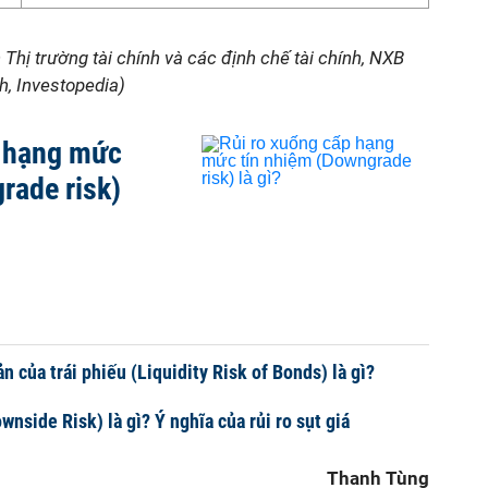
h Thị trường tài chính và các định chế tài chính, NXB
h, Investopedia)
p hạng mức
rade risk)
n của trái phiếu (Liquidity Risk of Bonds) là gì?
ownside Risk) là gì? Ý nghĩa của rủi ro sụt giá
Thanh Tùng