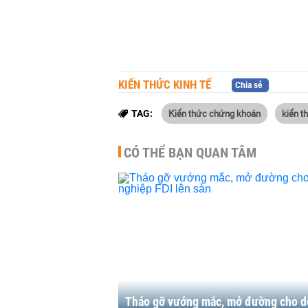
KIẾN THỨC KINH TẾ
Chia sẻ
Kiến thức chứng khoán
kiến t
TAG:
CÓ THỂ BẠN QUAN TÂM
Tháo gỡ vướng mắc, mở đường cho 