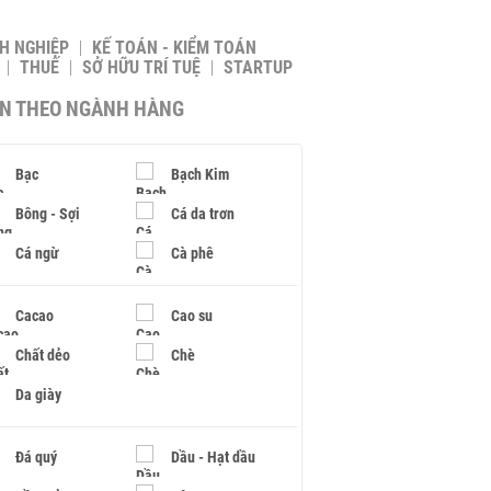
H NGHIỆP
KẾ TOÁN - KIỂM TOÁN
THUẾ
SỞ HỮU TRÍ TUỆ
STARTUP
IN THEO NGÀNH HÀNG
Bạc
Bạch Kim
Bông - Sợi
Cá da trơn
Cá ngừ
Cà phê
Cacao
Cao su
Chất dẻo
Chè
Da giày
Đá quý
Dầu - Hạt dầu