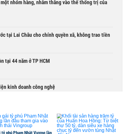
i một nhóm hàng, nhắm thẳng vào thế thống trị của
c tại Lai Châu cho chính quyền xã, không trao tiền
ồn tại 44 năm ở TP HCM
kiện kinh doanh công nghệ
đồng loạt hút tiền, VNM, BCM, GAS và GVR tăng trần
i tỷ phú Phạm Nhật Vượng lần