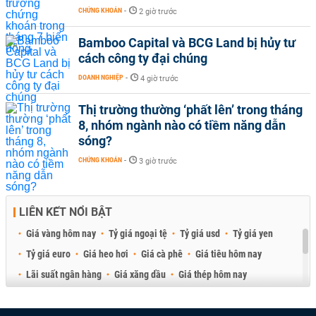
CHỨNG KHOÁN
-
2 giờ trước
Bamboo Capital và BCG Land bị hủy tư
cách công ty đại chúng
DOANH NGHIỆP
-
4 giờ trước
Thị trường thường ‘phất lên’ trong tháng
8, nhóm ngành nào có tiềm năng dẫn
sóng?
CHỨNG KHOÁN
-
3 giờ trước
LIÊN KẾT NỔI BẬT
Giá vàng hôm nay
Tỷ giá ngoại tệ
Tỷ giá usd
Tỷ giá yen
Tỷ giá euro
Giá heo hơi
Giá cà phê
Giá tiêu hôm nay
Lãi suất ngân hàng
Giá xăng dầu
Giá thép hôm nay
Giá sầu riêng
Giá thịt heo
Giá gạo
Giá cao su
Best Retail Brokers
Diễn đàn đầu tư Việt Nam 2026