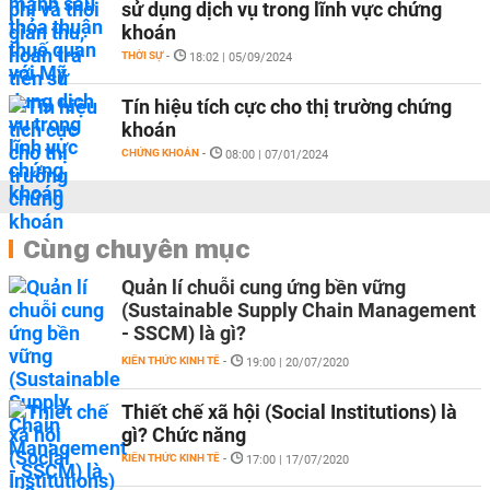
sử dụng dịch vụ trong lĩnh vực chứng
khoán
THỜI SỰ
-
18:02 | 05/09/2024
Tín hiệu tích cực cho thị trường chứng
khoán
CHỨNG KHOÁN
-
08:00 | 07/01/2024
Cùng chuyên mục
Quản lí chuỗi cung ứng bền vững
(Sustainable Supply Chain Management
- SSCM) là gì?
KIẾN THỨC KINH TẾ
-
19:00 | 20/07/2020
Thiết chế xã hội (Social Institutions) là
gì? Chức năng
KIẾN THỨC KINH TẾ
-
17:00 | 17/07/2020