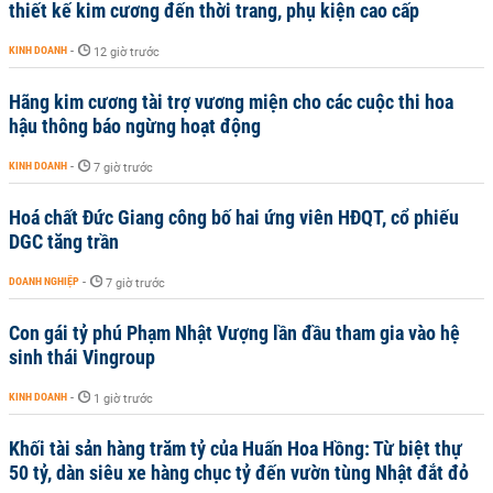
thiết kế kim cương đến thời trang, phụ kiện cao cấp
KINH DOANH
-
12 giờ trước
Hãng kim cương tài trợ vương miện cho các cuộc thi hoa
hậu thông báo ngừng hoạt động
KINH DOANH
-
7 giờ trước
Hoá chất Đức Giang công bố hai ứng viên HĐQT, cổ phiếu
DGC tăng trần
DOANH NGHIỆP
-
7 giờ trước
Con gái tỷ phú Phạm Nhật Vượng lần đầu tham gia vào hệ
sinh thái Vingroup
KINH DOANH
-
1 giờ trước
Khối tài sản hàng trăm tỷ của Huấn Hoa Hồng: Từ biệt thự
50 tỷ, dàn siêu xe hàng chục tỷ đến vườn tùng Nhật đắt đỏ