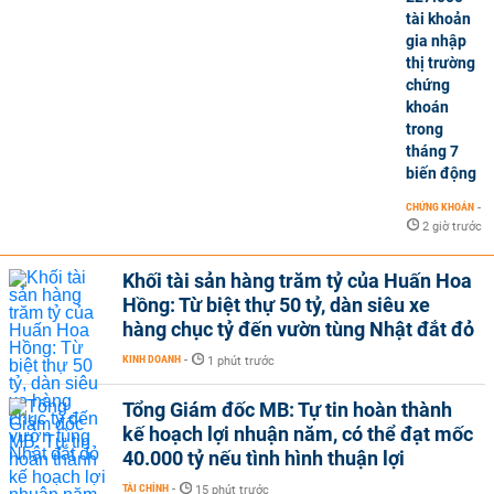
tài khoản
gia nhập
thị trường
chứng
khoán
trong
tháng 7
biến động
CHỨNG KHOÁN
-
2 giờ trước
Khối tài sản hàng trăm tỷ của Huấn Hoa
Hồng: Từ biệt thự 50 tỷ, dàn siêu xe
hàng chục tỷ đến vườn tùng Nhật đắt đỏ
KINH DOANH
-
1 phút trước
Tổng Giám đốc MB: Tự tin hoàn thành
kế hoạch lợi nhuận năm, có thể đạt mốc
40.000 tỷ nếu tình hình thuận lợi
TÀI CHÍNH
-
15 phút trước