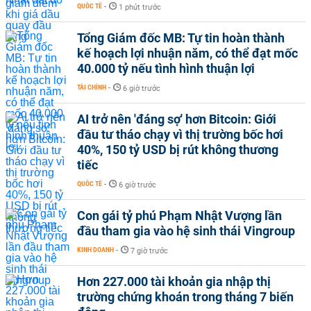
QUỐC TẾ
-
1 phút trước
Tổng Giám đốc MB: Tự tin hoàn thành
kế hoạch lợi nhuận năm, có thể đạt mốc
40.000 tỷ nếu tình hình thuận lợi
TÀI CHÍNH
-
6 giờ trước
AI trở nên 'đáng sợ' hơn Bitcoin: Giới
đầu tư tháo chạy vì thị trường bốc hơi
40%, 150 tỷ USD bị rút không thương
tiếc
QUỐC TẾ
-
6 giờ trước
Con gái tỷ phú Phạm Nhật Vượng lần
đầu tham gia vào hệ sinh thái Vingroup
KINH DOANH
-
7 giờ trước
Hơn 227.000 tài khoản gia nhập thị
trường chứng khoán trong tháng 7 biến