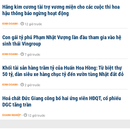
Hãng kim cương tài trợ vương miện cho các cuộc thi hoa
hậu thông báo ngừng hoạt động
KINH DOANH
-
12 giờ trước
Con gái tỷ phú Phạm Nhật Vượng lần đầu tham gia vào hệ
sinh thái Vingroup
KINH DOANH
-
7 giờ trước
Khối tài sản hàng trăm tỷ của Huấn Hoa Hồng: Từ biệt thự
50 tỷ, dàn siêu xe hàng chục tỷ đến vườn tùng Nhật đắt đỏ
KINH DOANH
-
2 giờ trước
Hoá chất Đức Giang công bố hai ứng viên HĐQT, cổ phiếu
DGC tăng trần
DOANH NGHIỆP
-
12 giờ trước