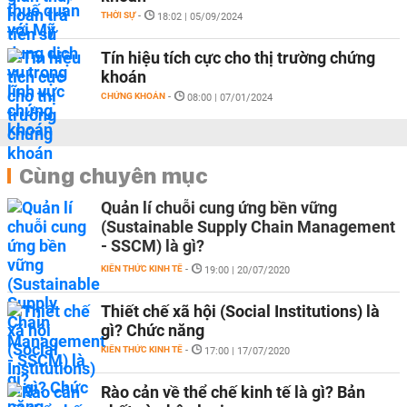
THỜI SỰ
-
18:02 | 05/09/2024
Tín hiệu tích cực cho thị trường chứng
khoán
CHỨNG KHOÁN
-
08:00 | 07/01/2024
Cùng chuyên mục
Quản lí chuỗi cung ứng bền vững
(Sustainable Supply Chain Management
- SSCM) là gì?
KIẾN THỨC KINH TẾ
-
19:00 | 20/07/2020
Thiết chế xã hội (Social Institutions) là
gì? Chức năng
KIẾN THỨC KINH TẾ
-
17:00 | 17/07/2020
Rào cản về thể chế kinh tế là gì? Bản