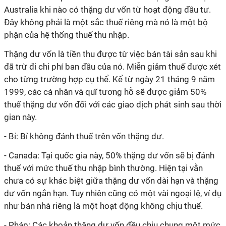
Australia khi nào có thặng dư vốn từ hoạt động đầu tư.
Đây không phải là một sắc thuế riêng mà nó là một bộ
phận của hệ thống thuế thu nhập.
Thặng dư vốn là tiền thu được từ việc bán tài sản sau khi
đã trừ đi chi phí ban đầu của nó. Miễn giảm thuế được xét
cho từng trường hợp cụ thể. Kể từ ngày 21 tháng 9 năm
1999, các cá nhân và
quĩ
tương hỗ sẽ được giảm 50%
thuế thặng dư vốn đối với các giao dịch phát sinh sau thời
gian này.
- Bỉ: Bỉ không đánh thuế trên vốn thặng dư.
- Canada: Tại quốc gia này, 50% thặng dư vốn sẽ bị đánh
thuế với mức thuế thu nhập bình thường. Hiện tại vẫn
chưa có sự khác biệt giữa thặng dư vốn dài hạn và thặng
dư vốn ngắn hạn. Tuy nhiên cũng có một vài ngoại lệ, ví dụ
như bán nhà riêng là một hoạt động không chịu thuế.
- Pháp: Các khoản thặng dư vốn đều chịu chung một mức