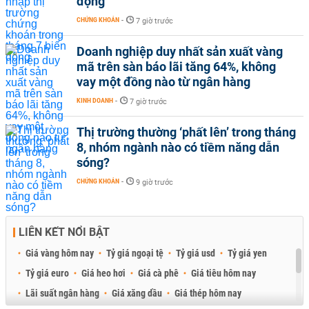
động
CHỨNG KHOÁN
-
7 giờ trước
Doanh nghiệp duy nhất sản xuất vàng
mã trên sàn báo lãi tăng 64%, không
vay một đồng nào từ ngân hàng
KINH DOANH
-
7 giờ trước
Thị trường thường ‘phất lên’ trong tháng
8, nhóm ngành nào có tiềm năng dẫn
sóng?
CHỨNG KHOÁN
-
9 giờ trước
LIÊN KẾT NỔI BẬT
Giá vàng hôm nay
Tỷ giá ngoại tệ
Tỷ giá usd
Tỷ giá yen
Tỷ giá euro
Giá heo hơi
Giá cà phê
Giá tiêu hôm nay
Lãi suất ngân hàng
Giá xăng dầu
Giá thép hôm nay