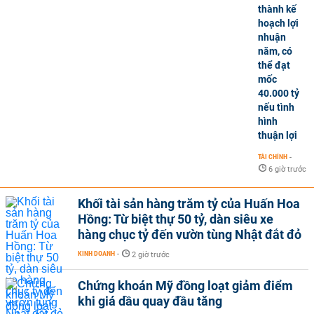
thành kế
hoạch lợi
nhuận
năm, có
thể đạt
mốc
40.000 tỷ
nếu tình
hình
thuận lợi
TÀI CHÍNH
-
6 giờ trước
Khối tài sản hàng trăm tỷ của Huấn Hoa
Hồng: Từ biệt thự 50 tỷ, dàn siêu xe
hàng chục tỷ đến vườn tùng Nhật đắt đỏ
KINH DOANH
-
2 giờ trước
Chứng khoán Mỹ đồng loạt giảm điểm
khi giá dầu quay đầu tăng