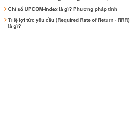
Chỉ số UPCOM-index là gì? Phương pháp tính
Tỉ lệ lợi tức yêu cầu (Required Rate of Return - RRR)
là gì?