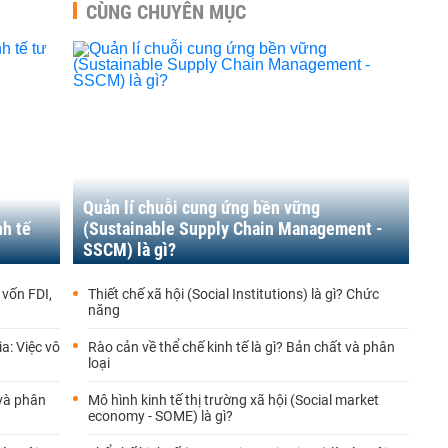
CÙNG CHUYÊN MỤC
Quản lí chuỗi cung ứng bền vững
nh tế
(Sustainable Supply Chain Management -
SSCM) là gì?
 vốn FDI,
Thiết chế xã hội (Social Institutions) là gì? Chức
năng
a: Việc vô
Rào cản về thể chế kinh tế là gì? Bản chất và phân
loại
 và phân
Mô hình kinh tế thị trường xã hội (Social market
economy - SOME) là gì?