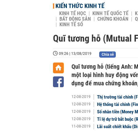
KIẾN THỨC KINH TẾ
KINH TẾ HỌC
KINH TẾ QUỐC TẾ
K
BẤT ĐỘNG SẢN
CHỨNG KHOÁN
Q
KINH TẾ SỐ
Quĩ tương hỗ (Mutual F
09:26 | 13/08/2019
Chia sẻ
Quĩ tương hỗ (tiếng Anh: M
một loại hình huy động vố
dụng để mua chứng khoán, 
Thị trường tài chính (F
12-08-2019
Hệ thống tài chính (Fi
12-08-2019
Số nhân tiền (Money Mu
12-08-2019
Tỉ lệ dự trữ bắt buộc (
12-08-2019
Lãi suất chiết khấu (Di
11-08-2019