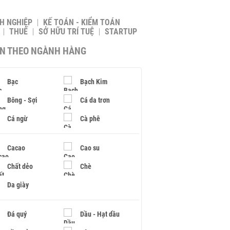
H NGHIỆP
KẾ TOÁN - KIỂM TOÁN
THUẾ
SỞ HỮU TRÍ TUỆ
STARTUP
IN THEO NGÀNH HÀNG
Bạc
Bạch Kim
Bông - Sợi
Cá da trơn
Cá ngừ
Cà phê
Cacao
Cao su
Chất dẻo
Chè
Da giày
Đá quý
Dầu - Hạt dầu