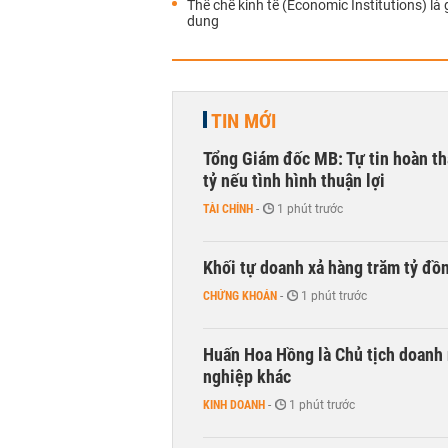
Thể chế kinh tế (Economic Institutions) là 
dung
TIN MỚI
Tổng Giám đốc MB: Tự tin hoàn th
tỷ nếu tình hình thuận lợi
TÀI CHÍNH
-
1 phút trước
Khối tự doanh xả hàng trăm tỷ đồ
CHỨNG KHOÁN
-
1 phút trước
Huấn Hoa Hồng là Chủ tịch doanh 
nghiệp khác
KINH DOANH
-
1 phút trước