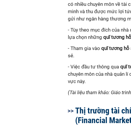
có nhiều chuyên môn về tài 
mình và thu được mức lợi tức
gửi như ngân hàng thương m
- Tùy theo mục đích của nhà đ
lựa chọn những
quĩ tương h
- Tham gia vào
quĩ tương hỗ
sẻ.
- Việc đầu tư thông qua
quĩ 
chuyên môn của nhà quản lí 
vực này.
(Tài liệu tham khảo: Giáo trìn
Thị trường tài ch
(Financial Market