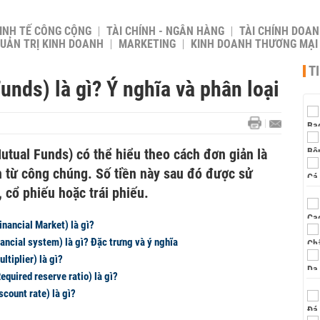
INH TẾ CÔNG CỘNG
TÀI CHÍNH - NGÂN HÀNG
TÀI CHÍNH DOAN
UẢN TRỊ KINH DOANH
MARKETING
KINH DOANH THƯƠNG MẠI
T
unds) là gì? Ý nghĩa và phân loại
utual Funds) có thể hiểu theo cách đơn giản là
n từ công chúng. Số tiền này sau đó được sử
cổ phiếu hoặc trái phiếu.
inancial Market) là gì?
nancial system) là gì? Đặc trưng và ý nghĩa
ltiplier) là gì?
Required reserve ratio) là gì?
scount rate) là gì?