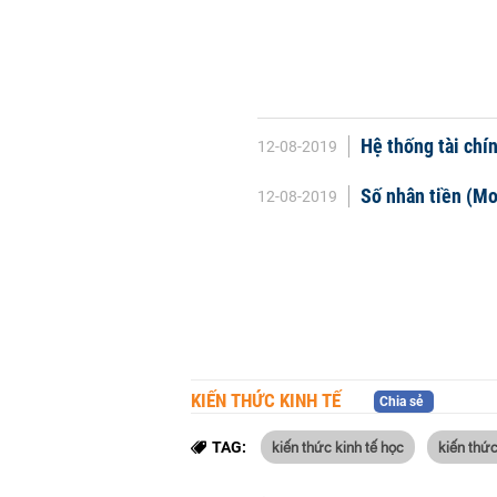
Hệ thống tài chín
12-08-2019
Số nhân tiền (Mo
12-08-2019
KIẾN THỨC KINH TẾ
Chia sẻ
kiến thức kinh tế học
kiến thức
TAG: