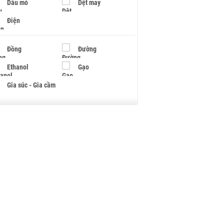
Dầu mỏ
Dệt may
Điện
Đồng
Đường
Ethanol
Gạo
Gia súc - Gia cầm
Giấy
Gỗ
Hạt điều
Hồ tiêu - Hạt tiêu
Khí đốt
Kim loại khác
Mắc ca
Muối
Ngũ cốc
Nhựa - Hạt nhựa