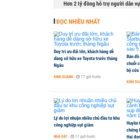
Hơn 2 tỷ đồng hỗ trợ người dân v
THỜI SỰ
-
1 phút trước
ĐỌC NHIỀU NHẤT
Duy trì ưu đãi lớn, khách hàng dễ
Bán đồ
dàng sở hữu xe Toyota trước tháng
chuỗi 
Ngâu
bộ cửa
KINH DOANH
-
17 giờ trước
KINH D
Lý do lợi nhuận nhiều chủ đầu tư khu
Huyền 
công nghiệp sụt giảm
chứng 
Hai đe
NHÀ ĐẤT
-
17 giờ trước