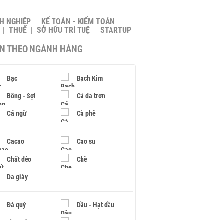
H NGHIỆP
KẾ TOÁN - KIỂM TOÁN
THUẾ
SỞ HỮU TRÍ TUỆ
STARTUP
IN THEO NGÀNH HÀNG
Bạc
Bạch Kim
Bông - Sợi
Cá da trơn
Cá ngừ
Cà phê
Cacao
Cao su
Chất dẻo
Chè
Da giày
Đá quý
Dầu - Hạt dầu