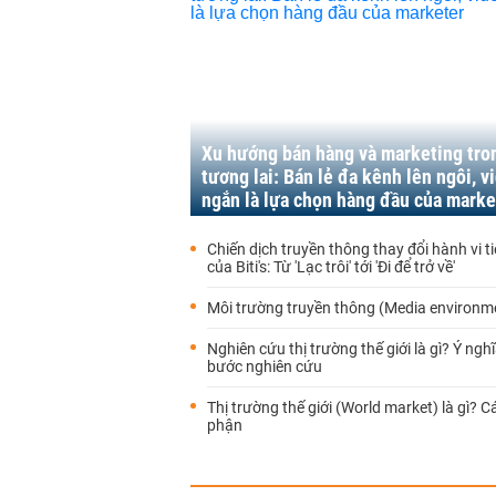
Xu hướng bán hàng và marketing tro
tương lai: Bán lẻ đa kênh lên ngôi, v
ngắn là lựa chọn hàng đầu của marke
Chiến dịch truyền thông thay đổi hành vi t
của Biti's: Từ 'Lạc trôi' tới 'Đi để trở về'
Môi trường truyền thông (Media environme
Nghiên cứu thị trường thế giới là gì? Ý ngh
bước nghiên cứu
Thị trường thế giới (World market) là gì? C
phận