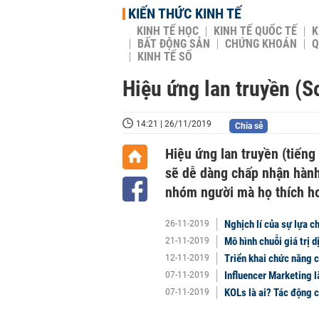
KIẾN THỨC KINH TẾ
KINH TẾ HỌC
KINH TẾ QUỐC TẾ
K
BẤT ĐỘNG SẢN
CHỨNG KHOÁN
Q
KINH TẾ SỐ
Hiệu ứng lan truyền (So
14:21 | 26/11/2019
Chia sẻ
Hiệu ứng lan truyền (tiếng
sẽ dễ dàng chấp nhận hành
nhóm người mà họ thích ho
Nghịch lí của sự lựa c
26-11-2019
Mô hình chuỗi giá trị 
21-11-2019
Triển khai chức năng c
12-11-2019
Influencer Marketing l
07-11-2019
KOLs là ai? Tác động 
07-11-2019