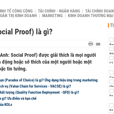
INH TẾ CÔNG CỘNG
TÀI CHÍNH - NGÂN HÀNG
TÀI CHÍNH DOAN
UẢN TRỊ KINH DOANH
MARKETING
KINH DOANH THƯƠNG MẠI
T
cial Proof) là gì?
 Anh: Social Proof) được giải thích là mọi người
 động hoặc sở thích của một người hoặc một
ặc tin tưởng.
họn (Paradox of Choice) là gì? Ứng dụng hiệu ứng trong marketing
dịch vụ (Value Chain for Services - VACSE) là gì?
hất lượng (Quality Function Deployment - QFD) là gì?
à gì? Ưu điểm và hạn chế
của KOLs