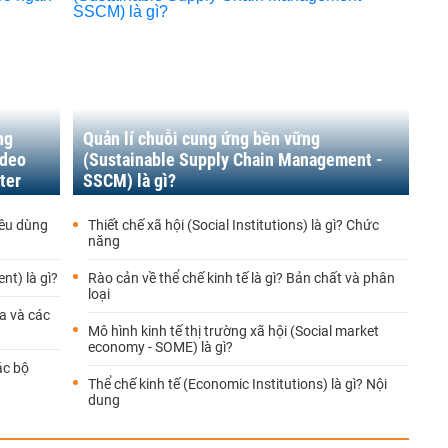
ng
Quản lí chuỗi cung ứng bền vững
ideo
(Sustainable Supply Chain Management -
ter
SSCM) là gì?
iêu dùng
Thiết chế xã hội (Social Institutions) là gì? Chức
năng
nt) là gì?
Rào cản về thể chế kinh tế là gì? Bản chất và phân
loại
ĩa và các
Mô hình kinh tế thị trường xã hội (Social market
economy - SOME) là gì?
ác bộ
Thể chế kinh tế (Economic Institutions) là gì? Nội
dung