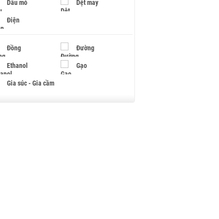
Dầu mỏ
Dệt may
Điện
Đồng
Đường
Ethanol
Gạo
Gia súc - Gia cầm
Giấy
Gỗ
Hạt điều
Hồ tiêu - Hạt tiêu
Khí đốt
Kim loại khác
Mắc ca
Muối
Ngũ cốc
Nhựa - Hạt nhựa