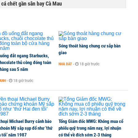
ụ cá chết gần sân bay Cà Mau
Sóng thoát hàng chung cư sắp bàn
giao
 uống đắt ngang Starbucks,
chocolate thủ công đóng toàn
NHÀ ĐẤT
-
18 giờ trước
 hàng sau 5 năm
OANH
-
18 giờ trước
thoại Michael Burry cảnh báo
Tổng Giám đốc MWG: Không mua cổ
khoán Mỹ sắp sụp đổ như ‘thứ
phiếu quỹ trong năm nay, lợi nhuận
n tối’ năm 1987
có thể về đích sớm 2-3 tháng