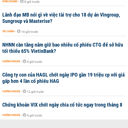
KINH DOANH
-
8 giờ trước
Lãnh đạo MB nói gì về việc tài trợ cho 18 dự án Vingroup,
Sungroup và Masterise?
TÀI CHÍNH
-
14 giờ trước
NHNN cần tăng nắm giữ bao nhiêu cổ phiếu CTG để sở hữu
tối thiểu 65% VietinBank?
CHỨNG KHOÁN
-
4 giờ trước
Công ty con của HAGL chốt ngày IPO gần 19 triệu cp với giá
gấp hơn 4 lần cổ phiếu HAG
CHỨNG KHOÁN
-
12 giờ trước
Chứng khoán VIX chốt ngày chia cổ tức ngay trong tháng 8
CHỨNG KHOÁN
-
4 giờ trước