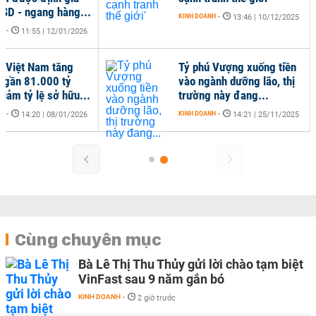
USD - ngang hàng...
KINH DOANH
-
13:46 | 10/12/2025
NH
-
11:55 | 12/01/2026
t Việt Nam tăng
Tỷ phú Vượng xuống tiền
n gần 81.000 tỷ
vào ngành dưỡng lão, thị
giảm tỷ lệ sở hữu...
trường này đang...
NH
-
KINH DOANH
-
14:20 | 08/01/2026
14:21 | 25/11/2025
Cùng chuyên mục
Bà Lê Thị Thu Thủy gửi lời chào tạm biệt
VinFast sau 9 năm gắn bó
KINH DOANH
-
2 giờ trước