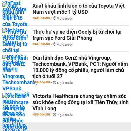
Xuất khẩu linh kiện ô tô của Toyota Việt
Nam vượt mốc 1 tỷ USD
KINH DOANH
-
5 giờ trước
Thực hư vụ xe điện Geely bị từ chối tại
trạm sạc Ford Giải Phóng
KINH DOANH
-
6 giờ trước
Dàn lãnh đạo GenZ nhà Vingroup,
Techcombank, VPBank, PC1: Người nắm
10.000 tỷ đồng cổ phiếu, người làm chủ
tịch ở tuổi 27
KINH DOANH
-
6 giờ trước
Victoria Healthcare chung tay chăm sóc
sức khỏe cộng đồng tại xã Tiên Thủy, tỉnh
Vĩnh Long
KINH DOANH
-
7 giờ trước