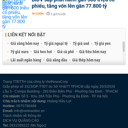
phiếu, tăng vốn lên gần 77.800 tỷ
TÀI CHÍNH
-
5 giờ trước
LIÊN KẾT NỔI BẬT
Giá vàng hôm nay
Tỷ giá ngoại tệ
Tỷ giá usd
Tỷ giá yen
Tỷ giá euro
Giá heo hơi
Giá cà phê
Giá tiêu hôm nay
Lãi suất ngân hàng
Giá xăng dầu
Giá thép hôm nay
Giá sầu riêng
Giá thịt heo
Giá gạo
Giá cao su
Best Retail Brokers
Diễn đàn đầu tư Việt Nam 2026
Trang TTĐTTH của công ty VietNewsCorp
Giấy phép số 3323/GP-TTĐT do Sở VH&TT TP.HCM cấp ngày 20/3/2026
Lầu 5 - Compa Building - 293 Điện Biên Phủ - Phường Gia Định - TP.HCM
Chi nhánh:
Số 5 - Khu 38A Trần Phú - Phường Ba Đình - TP. Hà Nội
Chịu trách nhiệm nội dung:
Hoàng Hữu Lợi
Hotline:
0975798489
Email:
info@vietnambiz.vn
Trách nhiệm về thông tin
DỊCH VỤ QUẢNG CÁO
Tel:
0931589222 (Ms Ngọc)