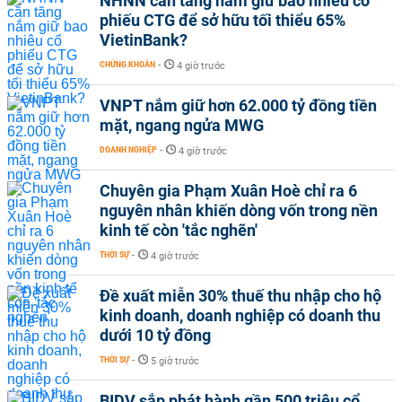
NHNN cần tăng nắm giữ bao nhiêu cổ
phiếu CTG để sở hữu tối thiểu 65%
VietinBank?
CHỨNG KHOÁN
-
4 giờ trước
VNPT nắm giữ hơn 62.000 tỷ đồng tiền
mặt, ngang ngửa MWG
DOANH NGHIỆP
-
4 giờ trước
Chuyên gia Phạm Xuân Hoè chỉ ra 6
nguyên nhân khiến dòng vốn trong nền
kinh tế còn 'tắc nghẽn'
THỜI SỰ
-
4 giờ trước
Đề xuất miễn 30% thuế thu nhập cho hộ
kinh doanh, doanh nghiệp có doanh thu
dưới 10 tỷ đồng
THỜI SỰ
-
5 giờ trước
BIDV sắp phát hành gần 500 triệu cổ