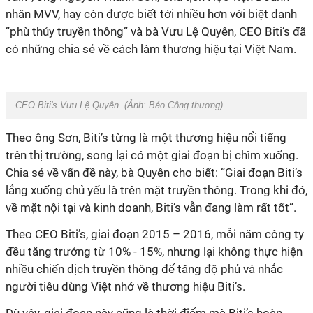
nhân MVV, hay còn được biết tới nhiều hơn với biệt danh
“phù thủy truyền thông” và bà Vưu Lệ Quyên, CEO Biti’s đã
có những chia sẻ về cách làm thương hiệu tại Việt Nam.
CEO Biti's Vưu Lệ Quyên. (Ảnh:
Báo Công thương
).
Theo ông Sơn, Biti’s từng là một thương hiệu nổi tiếng
trên thị trường, song lại có một giai đoạn bị chìm xuống.
Chia sẻ về vấn đề này, bà Quyên cho biết: “Giai đoạn Biti’s
lắng xuống chủ yếu là trên mặt truyền thông. Trong khi đó,
về mặt nội tại và kinh doanh, Biti’s vẫn đang làm rất tốt”.
Theo CEO Biti’s, giai đoạn 2015 – 2016, mỗi năm công ty
đều tăng trưởng từ 10% - 15%, nhưng lại không thực hiện
nhiều chiến dịch truyền thông để tăng độ phủ và nhắc
người tiêu dùng Việt nhớ về thương hiệu Biti’s.