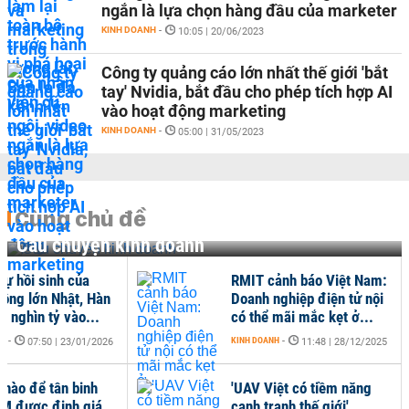
ngắn là lựa chọn hàng đầu của marketer
KINH DOANH
-
10:05 | 20/06/2023
Công ty quảng cáo lớn nhất thế giới 'bắt
tay' Nvidia, bắt đầu cho phép tích hợp AI
vào hoạt động marketing
KINH DOANH
-
05:00 | 31/05/2023
Cùng chủ đề
Câu chuyện kinh doanh
sự hồi sinh của
RMIT cảnh báo Việt Nam:
 ông lớn Nhật, Hàn
Doanh nghiệp điện tử nội
g nghìn tỷ vào...
có thể mãi mắc kẹt ở...
NH
-
KINH DOANH
-
07:50 | 23/01/2026
11:48 | 28/12/2025
 nào để tân binh
'UAV Việt có tiềm năng
M được định giá
cạnh tranh thế giới'