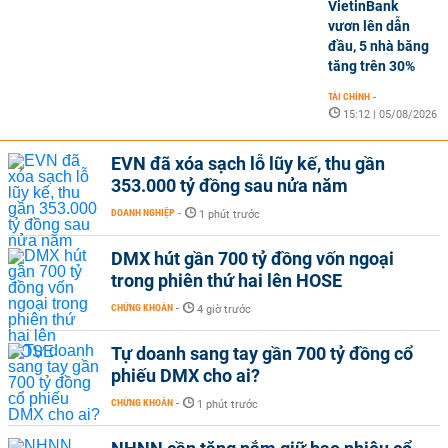
VietinBank
vươn lên dẫn
đầu, 5 nhà băng
tăng trên 30%
TÀI CHÍNH
-
15:12 | 05/08/2026
EVN đã xóa sạch lỗ lũy kế, thu gần
353.000 tỷ đồng sau nửa năm
DOANH NGHIỆP
-
1 phút trước
DMX hút gần 700 tỷ đồng vốn ngoại
trong phiên thứ hai lên HOSE
CHỨNG KHOÁN
-
4 giờ trước
Tự doanh sang tay gần 700 tỷ đồng cổ
phiếu DMX cho ai?
CHỨNG KHOÁN
-
1 phút trước