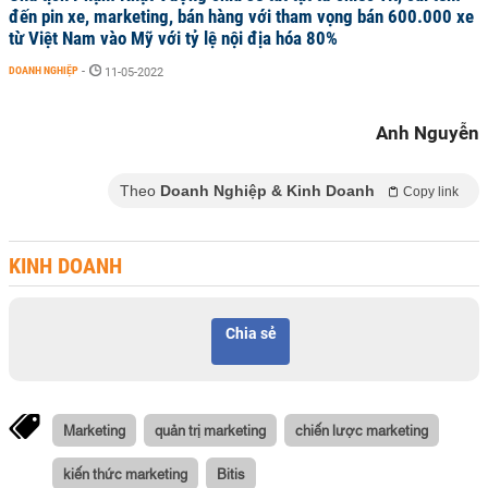
đến pin xe, marketing, bán hàng với tham vọng bán 600.000 xe
từ Việt Nam vào Mỹ với tỷ lệ nội địa hóa 80%
DOANH NGHIỆP
-
11-05-2022
Anh Nguyễn
Theo
Doanh Nghiệp & Kinh Doanh
Copy link
KINH DOANH
Chia sẻ
Marketing
quản trị marketing
chiến lược marketing
kiến thức marketing
Bitis