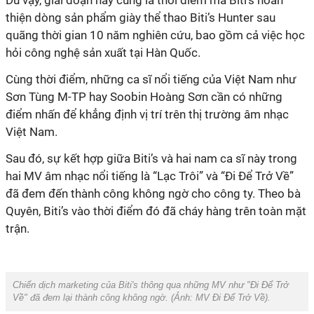
Dù vậy, giai đoạn này cũng là thời điểm mà Biti’s hoàn
thiện dòng sản phẩm giày thể thao Biti’s Hunter sau
quãng thời gian 10 năm nghiên cứu, bao gồm cả việc học
hỏi công nghệ sản xuất tại Hàn Quốc.
Cùng thời điểm, những ca sĩ nổi tiếng của Việt Nam như
Sơn Tùng M-TP hay Soobin Hoàng Sơn cần có những
điểm nhấn để khẳng định vị trí trên thị trường âm nhạc
Việt Nam.
Sau đó, sự kết hợp giữa Biti’s và hai nam ca sĩ này trong
hai MV âm nhạc nổi tiếng là “Lạc Trôi” và “Đi Để Trở Về”
đã đem đến thành công không ngờ cho công ty. Theo bà
Quyên, Biti’s vào thời điểm đó đã cháy hàng trên toàn mặt
trận.
Chiến dịch marketing của Biti's thông qua những MV như "Đi Để Trở
Về" đã đem lại thành công không ngờ. (Ảnh: MV Đi Để Trở Về).