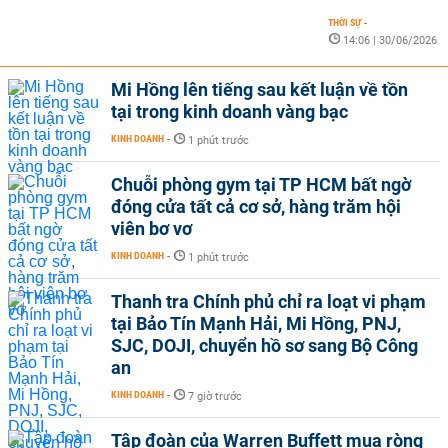
THỜI SỰ
-
14:06 | 30/06/2026
Mi Hồng lên tiếng sau kết luận về tồn
tại trong kinh doanh vàng bạc
KINH DOANH
-
1 phút trước
Chuỗi phòng gym tại TP HCM bất ngờ
đóng cửa tất cả cơ sở, hàng trăm hội
viên bơ vơ
KINH DOANH
-
1 phút trước
Thanh tra Chính phủ chỉ ra loạt vi phạm
tại Bảo Tín Mạnh Hải, Mi Hồng, PNJ,
SJC, DOJI, chuyển hồ sơ sang Bộ Công
an
KINH DOANH
-
7 giờ trước
Tập đoàn của Warren Buffett mua ròng