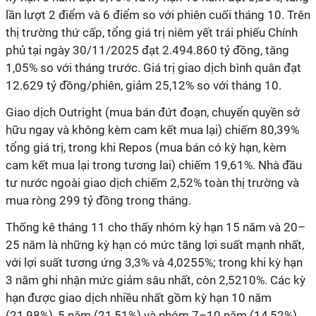
lần lượt 2 điểm và 6 điểm so với phiên cuối tháng 10. Trên
thị trường thứ cấp, tổng giá trị niêm yết trái phiếu Chính
phủ tại ngày 30/11/2025 đạt 2.494.860 tỷ đồng, tăng
1,05% so với tháng trước. Giá trị giao dịch bình quân đạt
12.629 tỷ đồng/phiên, giảm 25,12% so với tháng 10.
Giao dịch Outright (mua bán đứt đoạn, chuyển quyền sở
hữu ngay và không kèm cam kết mua lại) chiếm 80,39%
tổng giá trị, trong khi Repos (mua bán có kỳ hạn, kèm
cam kết mua lại trong tương lai) chiếm 19,61%. Nhà đầu
tư nước ngoài giao dịch chiếm 2,52% toàn thị trường và
mua ròng 299 tỷ đồng trong tháng.
Thống kê tháng 11 cho thấy nhóm kỳ hạn 15 năm và 20–
25 năm là những kỳ hạn có mức tăng lợi suất mạnh nhất,
với lợi suất tương ứng 3,3% và 4,0255%; trong khi kỳ hạn
3 năm ghi nhận mức giảm sâu nhất, còn 2,5210%. Các kỳ
hạn được giao dịch nhiều nhất gồm kỳ hạn 10 năm
(21,98%), 5 năm (21,51%) và nhóm 7–10 năm (14,52%).