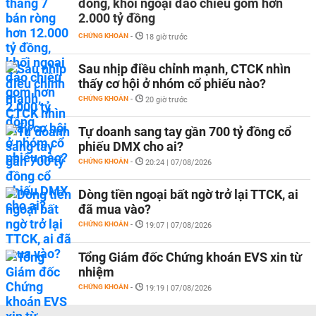
đồng, khối ngoại đảo chiều gom hơn
2.000 tỷ đồng
CHỨNG KHOÁN
-
18 giờ trước
Sau nhịp điều chỉnh mạnh, CTCK nhìn
thấy cơ hội ở nhóm cổ phiếu nào?
CHỨNG KHOÁN
-
20 giờ trước
Tự doanh sang tay gần 700 tỷ đồng cổ
phiếu DMX cho ai?
CHỨNG KHOÁN
-
20:24 | 07/08/2026
Dòng tiền ngoại bất ngờ trở lại TTCK, ai
đã mua vào?
CHỨNG KHOÁN
-
19:07 | 07/08/2026
Tổng Giám đốc Chứng khoán EVS xin từ
nhiệm
CHỨNG KHOÁN
-
19:19 | 07/08/2026