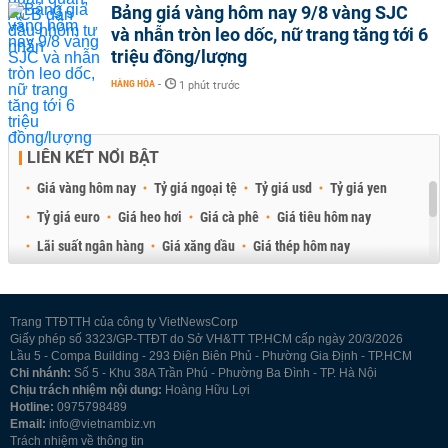
Bảng giá vàng hôm nay 9/8 vàng SJC
và nhẫn tròn leo dốc, nữ trang tăng tới 6
triệu đồng/lượng
HÀNG HÓA
-
1 phút trước
LIÊN KẾT NỔI BẬT
Giá vàng hôm nay
Tỷ giá ngoại tệ
Tỷ giá usd
Tỷ giá yen
Tỷ giá euro
Giá heo hơi
Giá cà phê
Giá tiêu hôm nay
Lãi suất ngân hàng
Giá xăng dầu
Giá thép hôm nay
Giá sầu riêng
Giá thịt heo
Giá gạo
Giá cao su
Best Retail Brokers
Diễn đàn đầu tư Việt Nam 2026
Trang TTĐTTH của công ty VietNewsCorp
Giấy phép số 3323/GP-TTĐT do Sở VH&TT TP.HCM cấp ngày 20/3/2026
Lầu 5 - Compa Building - 293 Điện Biên Phủ - Phường Gia Định - TP.HCM
Chi nhánh:
Số 5 - Khu 38A Trần Phú - Phường Ba Đình - TP. Hà Nội
Chịu trách nhiệm nội dung:
Hoàng Hữu Lợi
Hotline:
0975798489
Email:
info@vietnambiz.vn
Trách nhiệm về thông tin