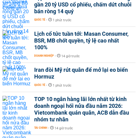
gần 20 tỷ USD cổ phiếu, chấm dứt chuỗi
bán ròng 14 quý
QUỐC TẾ
-
1 phút trước
Lịch cổ tức tuần tới: Masan Consumer,
BSR, MB chốt quyền, tỷ lệ cao nhất
100%
DOANH NGHIỆP
-
14 giờ trước
Iran đòi Mỹ rút quân để mở lại eo biển
Hormuz
QUỐC TẾ
-
1 phút trước
TOP 10 ngân hàng lãi lớn nhất từ kinh
doanh ngoại hối nửa đầu năm 2026:
Vietcombank quán quân, ACB dẫn đầu
nhóm tư nhân
TÀI CHÍNH
-
14 giờ trước