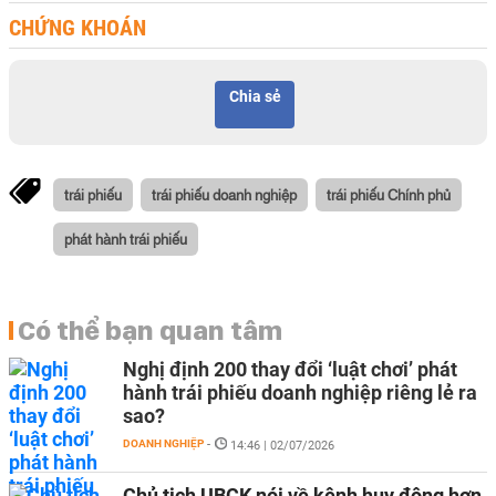
CHỨNG KHOÁN
Chia sẻ
trái phiếu
trái phiếu doanh nghiệp
trái phiếu Chính phủ
phát hành trái phiếu
Có thể bạn quan tâm
Nghị định 200 thay đổi ‘luật chơi’ phát
hành trái phiếu doanh nghiệp riêng lẻ ra
sao?
DOANH NGHIỆP
-
14:46 | 02/07/2026
Chủ tịch UBCK nói về kênh huy động hơn