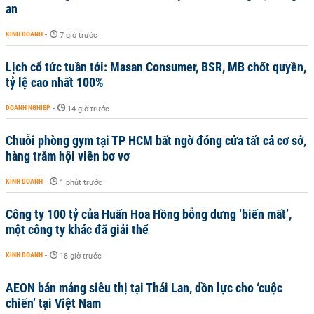
an
KINH DOANH
-
7 giờ trước
Lịch cổ tức tuần tới: Masan Consumer, BSR, MB chốt quyền,
tỷ lệ cao nhất 100%
DOANH NGHIỆP
-
14 giờ trước
Chuỗi phòng gym tại TP HCM bất ngờ đóng cửa tất cả cơ sở,
hàng trăm hội viên bơ vơ
KINH DOANH
-
1 phút trước
Công ty 100 tỷ của Huấn Hoa Hồng bỗng dưng ‘biến mất’,
một công ty khác đã giải thể
KINH DOANH
-
18 giờ trước
AEON bán mảng siêu thị tại Thái Lan, dồn lực cho ‘cuộc
chiến’ tại Việt Nam