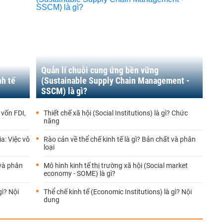
Quản lí chuỗi cung ứng bền vững
nh tế
(Sustainable Supply Chain Management -
SSCM) là gì?
 vốn FDI,
Thiết chế xã hội (Social Institutions) là gì? Chức
năng
a: Việc vô
Rào cản về thể chế kinh tế là gì? Bản chất và phân
loại
 và phân
Mô hình kinh tế thị trường xã hội (Social market
economy - SOME) là gì?
gì? Nội
Thể chế kinh tế (Economic Institutions) là gì? Nội
dung