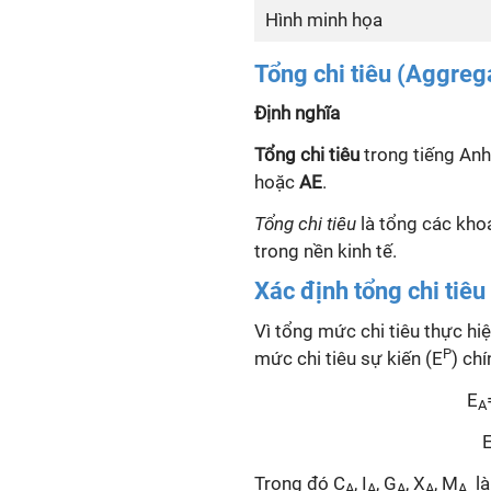
Hình minh họa
Tổng chi tiêu (Aggreg
Định nghĩa
Tổng chi tiêu
trong tiếng Anh
hoặc
AE
.
Tổng chi tiêu
là tổng các khoả
trong nền kinh tế.
Xác định tổng chi tiêu
Vì tổng mức chi tiêu thực hiệ
P
mức chi tiêu sự kiến (E
) chí
E
A
Trong đó C
, I
, G
, X
, M
là
A
A
A
A
A