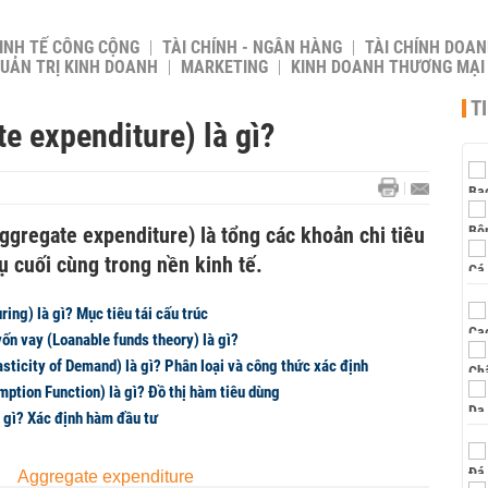
INH TẾ CÔNG CỘNG
TÀI CHÍNH - NGÂN HÀNG
TÀI CHÍNH DOAN
UẢN TRỊ KINH DOANH
MARKETING
KINH DOANH THƯƠNG MẠI
T
e expenditure) là gì?
Aggregate expenditure) là tổng các khoản chi tiêu
ụ cuối cùng trong nền kinh tế.
ring) là gì? Mục tiêu tái cấu trúc
vốn vay (Loanable funds theory) là gì?
asticity of Demand) là gì? Phân loại và công thức xác định
ption Function) là gì? Đồ thị hàm tiêu dùng
 gì? Xác định hàm đầu tư