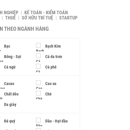
H NGHIỆP
KẾ TOÁN - KIỂM TOÁN
THUẾ
SỞ HỮU TRÍ TUỆ
STARTUP
IN THEO NGÀNH HÀNG
Bạc
Bạch Kim
Bông - Sợi
Cá da trơn
Cá ngừ
Cà phê
Cacao
Cao su
Chất dẻo
Chè
Da giày
Đá quý
Dầu - Hạt dầu