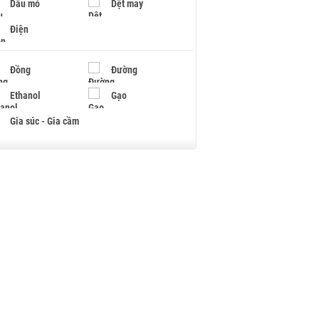
Dầu mỏ
Dệt may
Điện
Đồng
Đường
Ethanol
Gạo
Gia súc - Gia cầm
Giấy
Gỗ
Hạt điều
Hồ tiêu - Hạt tiêu
Khí đốt
Kim loại khác
Mắc ca
Muối
Ngũ cốc
Nhựa - Hạt nhựa