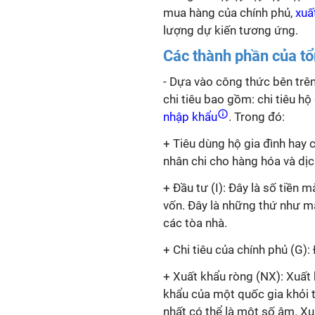
mua hàng của chính phủ,
xuấ
lượng dự kiến tương ứng.
Các thành phần của tổ
- Dựa vào công thức bên trê
chi tiêu bao gồm: chi tiêu hộ 
nhập khẩu
. Trong đó:
+ Tiêu dùng hộ gia đình hay c
nhân chi cho hàng hóa và dị
+ Đầu tư (I): Đây là số tiền 
vốn. Đây là những thứ như m
các tòa nhà.
+ Chi tiêu của chính phủ (G):
+ Xuất khẩu ròng (NX): Xuất
khẩu của một quốc gia khỏi t
nhất có thể là một số âm. X