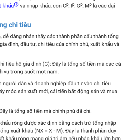
p
p
p
p
t khẩu
và nhập khẩu, còn C
, I
, G
, M
là các đại
ng chi tiêu
n, dễ dàng nhận thấy các thành phần cấu thành tổng
gia đình, đầu tư, chi tiêu của chính phủ, xuất khẩu và
hi tiêu hộ gia đình (C): Đây là tổng số tiền mà các cá
ch vụ trong suốt một năm.
mà người dân và doanh nghiệp đầu tư vào chi tiêu
áy móc sản xuất mới, cải tiến bất động sản và mua
 Đây là tổng số tiền mà chính phủ đã chi.
 khẩu ròng được xác định bằng cách trừ tổng nhập
ổng xuất khẩu (NX = X - M). Đây là thành phần duy
uất khẩu ròng mang giá trị âm nếu nhập khẩu lớn hơn