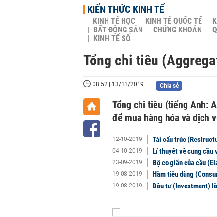
KIẾN THỨC KINH TẾ
KINH TẾ HỌC
KINH TẾ QUỐC TẾ
K
BẤT ĐỘNG SẢN
CHỨNG KHOÁN
Q
KINH TẾ SỐ
Tổng chi tiêu (Aggregat
08:52 | 13/11/2019
Chia sẻ
Tổng chi tiêu (tiếng Anh: 
để mua hàng hóa và dịch v
Tái cấu trúc (Restructu
12-10-2019
Lí thuyết về cung cầu 
04-10-2019
Độ co giãn của cầu (El
23-09-2019
Hàm tiêu dùng (Consum
19-08-2019
Đầu tư (Investment) là
19-08-2019