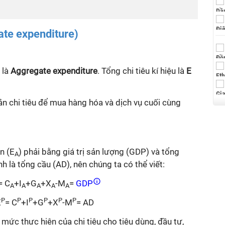
ate expenditure)
 là
Aggregate expenditure
. Tổng chi tiêu kí hiệu là
E
n chi tiêu để mua hàng hóa và dịch vụ cuối cùng
n (E
) phải bằng giá trị sản lượng (GDP) và tổng
A
nh là tổng cầu (AD), nên chúng ta có thể viết:
= C
+I
+G
+X
-M
=
GDP
A
A
A
A
A
P
P
P
P
P
P
E
= C
+I
+G
+X
-M
= AD
 mức thực hiện của chi tiêu cho tiêu dùng, đầu tư,