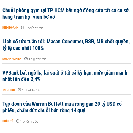
Chuỗi phòng gym tại TP HCM bất ngờ đóng cửa tất cả cơ sở,
hàng trăm hội viên bơ vơ
KINH DOANH
-
1 phút trước
Lịch cổ tức tuần tới: Masan Consumer, BSR, MB chốt quyền,
tỷ lệ cao nhất 100%
DOANH NGHIỆP
-
17 giờ trước
VPBank bất ngờ hạ lãi suất ở tất cả kỳ hạn, mức giảm mạnh
nhất lên đến 2,4%
TÀI CHÍNH
-
1 phút trước
Tập đoàn của Warren Buffett mua ròng gần 20 tỷ USD cổ
phiếu, chấm dứt chuỗi bán ròng 14 quý
QUỐC TẾ
-
1 phút trước