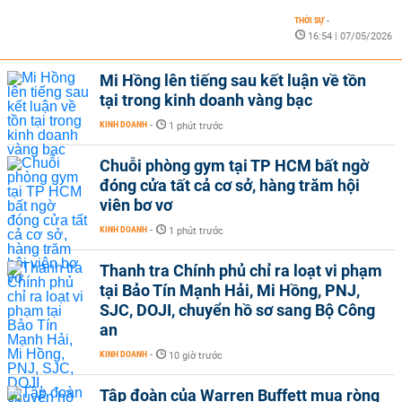
THỜI SỰ
-
16:54 | 07/05/2026
Mi Hồng lên tiếng sau kết luận về tồn
tại trong kinh doanh vàng bạc
KINH DOANH
-
1 phút trước
Chuỗi phòng gym tại TP HCM bất ngờ
đóng cửa tất cả cơ sở, hàng trăm hội
viên bơ vơ
KINH DOANH
-
1 phút trước
Thanh tra Chính phủ chỉ ra loạt vi phạm
tại Bảo Tín Mạnh Hải, Mi Hồng, PNJ,
SJC, DOJI, chuyển hồ sơ sang Bộ Công
an
KINH DOANH
-
10 giờ trước
Tập đoàn của Warren Buffett mua ròng