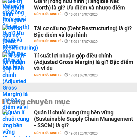
Giá trị ròng hữu hình (Tangible Net
Worth) là gì? Ưu điểm và nhược điểm
KIẾN THỨC KINH TẾ
-
15:00 | 15/07/2020
Tái cơ cấu nợ (Debt Restructuring) là gì?
Đặc điểm và loại hình
KIẾN THỨC KINH TẾ
-
15:00 | 15/07/2020
Tỉ suất lợi nhuận gộp điều chỉnh
(Adjusted Gross Margin) là gì? Đặc điểm
và ví dụ
KIẾN THỨC KINH TẾ
-
17:00 | 07/07/2020
Cùng chuyên mục
Quản lí chuỗi cung ứng bền vững
(Sustainable Supply Chain Management
- SSCM) là gì?
KIẾN THỨC KINH TẾ
-
19:00 | 20/07/2020