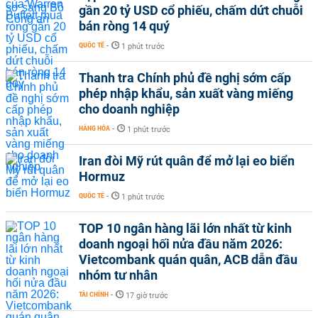
gần 20 tỷ USD cổ phiếu, chấm dứt chuỗi
bán ròng 14 quý
QUỐC TẾ
-
1 phút trước
Thanh tra Chính phủ đề nghị sớm cấp
phép nhập khẩu, sản xuất vàng miếng
cho doanh nghiệp
HÀNG HÓA
-
1 phút trước
Iran đòi Mỹ rút quân để mở lại eo biển
Hormuz
QUỐC TẾ
-
1 phút trước
TOP 10 ngân hàng lãi lớn nhất từ kinh
doanh ngoại hối nửa đầu năm 2026:
Vietcombank quán quân, ACB dẫn đầu
nhóm tư nhân
TÀI CHÍNH
-
17 giờ trước