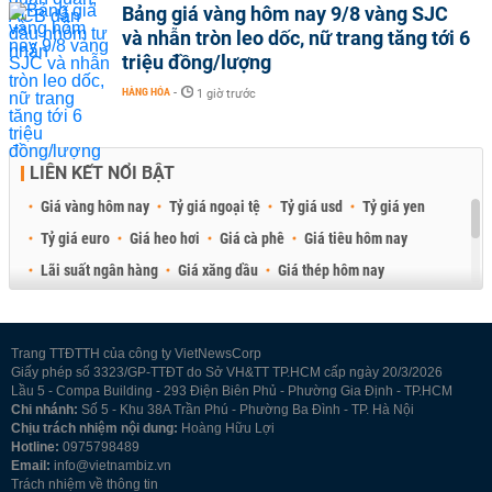
Bảng giá vàng hôm nay 9/8 vàng SJC
và nhẫn tròn leo dốc, nữ trang tăng tới 6
triệu đồng/lượng
HÀNG HÓA
-
1 giờ trước
LIÊN KẾT NỔI BẬT
Giá vàng hôm nay
Tỷ giá ngoại tệ
Tỷ giá usd
Tỷ giá yen
Tỷ giá euro
Giá heo hơi
Giá cà phê
Giá tiêu hôm nay
Lãi suất ngân hàng
Giá xăng dầu
Giá thép hôm nay
Giá sầu riêng
Giá thịt heo
Giá gạo
Giá cao su
Best Retail Brokers
Diễn đàn đầu tư Việt Nam 2026
Trang TTĐTTH của công ty VietNewsCorp
Giấy phép số 3323/GP-TTĐT do Sở VH&TT TP.HCM cấp ngày 20/3/2026
Lầu 5 - Compa Building - 293 Điện Biên Phủ - Phường Gia Định - TP.HCM
Chi nhánh:
Số 5 - Khu 38A Trần Phú - Phường Ba Đình - TP. Hà Nội
Chịu trách nhiệm nội dung:
Hoàng Hữu Lợi
Hotline:
0975798489
Email:
info@vietnambiz.vn
Trách nhiệm về thông tin