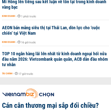
Mi Hồng lên tiếng sau kết luận về tồn tại trong kinh doanh
vàng bạc
KINH DOANH
-
1 phút trước
AEON bán mảng siêu thị tại Thái Lan, dồn lực cho ‘cuộc
chiến’ tại Việt Nam
KINH DOANH
-
16 giờ trước
TOP 10 ngân hàng lãi lớn nhất từ kinh doanh ngoại hối nửa
đầu năm 2026: Vietcombank quán quân, ACB dẫn đầu nhóm
tư nhân
TÀI CHÍNH
-
17 giờ trước
Cán cân thương mại sắp đổi chiều?