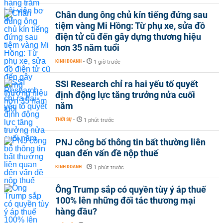
Chân dung ông chủ kín tiếng đứng sau
tiệm vàng Mi Hồng: Từ phụ xe, sửa đồ
điện tử cũ đến gây dựng thương hiệu
hơn 35 năm tuổi
KINH DOANH
-
1 giờ trước
SSI Research chỉ ra hai yếu tố quyết
định động lực tăng trưởng nửa cuối
năm
THỜI SỰ
-
1 phút trước
PNJ công bố thông tin bất thường liên
quan đến vấn đề nộp thuế
KINH DOANH
-
1 phút trước
Ông Trump sắp có quyền tùy ý áp thuế
100% lên những đối tác thương mại
hàng đầu?