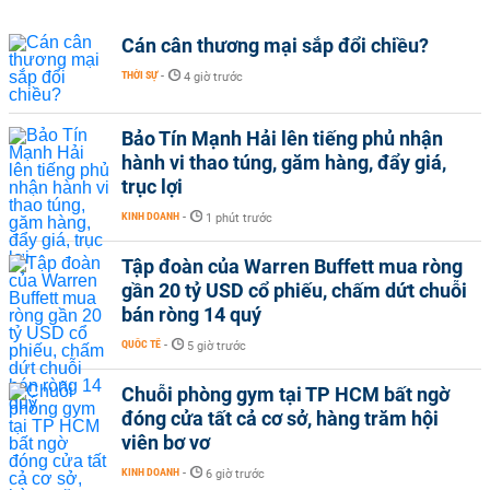
Cán cân thương mại sắp đổi chiều?
THỜI SỰ
-
4 giờ trước
Bảo Tín Mạnh Hải lên tiếng phủ nhận
hành vi thao túng, găm hàng, đẩy giá,
trục lợi
KINH DOANH
-
1 phút trước
Tập đoàn của Warren Buffett mua ròng
gần 20 tỷ USD cổ phiếu, chấm dứt chuỗi
bán ròng 14 quý
QUỐC TẾ
-
5 giờ trước
Chuỗi phòng gym tại TP HCM bất ngờ
đóng cửa tất cả cơ sở, hàng trăm hội
viên bơ vơ
KINH DOANH
-
6 giờ trước