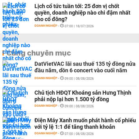
Lịch cổ tức tuần tới: 25 đơn vị chốt
quyền, doanh nghiệp nào chi đậm nhất
cho cổ đông?
DOANH NGHIỆP
-
07:00 | 18/07/2026
Cùng chuyên mục
DatVietVAC lãi sau thuế 135 tỷ đồng nửa
đầu năm, dồn 6 concert vào cuối năm
DOANH NGHIỆP
-
09:00 | 08/08/2026
Chủ tịch HĐQT Khoáng sản Hưng Thịnh
phải nộp lại hơn 1.500 tỷ đồng
DOANH NGHIỆP
-
09:00 | 08/08/2026
Điện Máy Xanh muốn phát hành cổ phiếu
với tỷ lệ 1:1 để tăng thanh khoản
DOANH NGHIỆP
-
07:00 | 08/08/2026