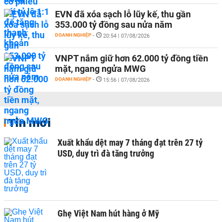
EVN đã xóa sạch lỗ lũy kế, thu gần
353.000 tỷ đồng sau nửa năm
DOANH NGHIỆP
-
20:54 | 07/08/2026
VNPT nắm giữ hơn 62.000 tỷ đồng tiền
mặt, ngang ngửa MWG
DOANH NGHIỆP
-
15:56 | 07/08/2026
Tin mới
Xuất khẩu dệt may 7 tháng đạt trên 27 tỷ
USD, duy trì đà tăng trưởng
Ghẹ Việt Nam hút hàng ở Mỹ