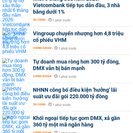
Vietcombank tiếp tục dẫn đầu, 3 nhà
băng dưới 1%
TÀI CHÍNH
-
1 phút trước
Vingroup chuyển nhượng hơn 4,8 triệu
cổ phiếu VHM
CHỨNG KHOÁN
-
1 phút trước
Tự doanh mua ròng hơn 300 tỷ đồng,
DMX vẫn bị bán mạnh
CHỨNG KHOÁN
-
1 phút trước
NHNN công bố điều kiện 'hưởng' lãi
suất ưu đãi gói 220.000 tỷ đồng
TÀI CHÍNH
-
1 phút trước
Khối ngoại tiếp tục gom DMX, xả gần
360 tỷ một mã ngân hàng
CHỨNG KHOÁN
-