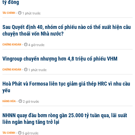
tỷ đồng
TÀI CHÍNH
-
1 phút trước
Sau Quyết định 40, nhóm cổ phiếu nào có thể xuất hiện câu
chuyện thoái vốn Nhà nước?
CHỨNG KHOÁN
-
4 giờ trước
Vingroup chuyển nhượng hơn 4,8 triệu cổ phiếu VHM
CHỨNG KHOÁN
-
1 phút trước
Hoà Phát và Formosa liên tục giảm giá thép HRC vì nhu cầu
yếu
HÀNG HÓA
-
2 giờ trước
NHNN quay đầu bơm ròng gần 25.000 tỷ tuần qua, lãi suất
liên ngân hàng tăng trở lại
TÀI CHÍNH
-
5 giờ trước