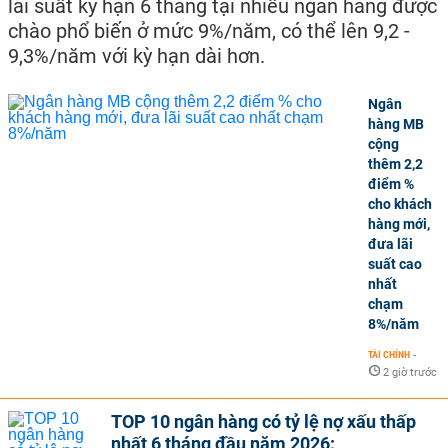
lãi suất kỳ hạn 6 tháng tại nhiều ngân hàng được
chào phổ biến ở mức 9%/năm, có thể lên 9,2 -
9,3%/năm với kỳ hạn dài hơn.
Ngân
hàng MB
cộng
thêm 2,2
điểm %
cho khách
hàng mới,
đưa lãi
suất cao
nhất
chạm
8%/năm
TÀI CHÍNH
-
2 giờ trước
TOP 10 ngân hàng có tỷ lệ nợ xấu thấp
nhất 6 tháng đầu năm 2026: