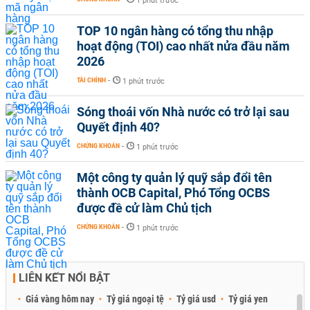
1 phút trước
TOP 10 ngân hàng có tổng thu nhập
hoạt động (TOI) cao nhất nửa đầu năm
2026
TÀI CHÍNH
-
1 phút trước
Sóng thoái vốn Nhà nước có trở lại sau
Quyết định 40?
CHỨNG KHOÁN
-
1 phút trước
Một công ty quản lý quỹ sắp đổi tên
thành OCB Capital, Phó Tổng OCBS
được đề cử làm Chủ tịch
CHỨNG KHOÁN
-
1 phút trước
LIÊN KẾT NỔI BẬT
Giá vàng hôm nay
Tỷ giá ngoại tệ
Tỷ giá usd
Tỷ giá yen