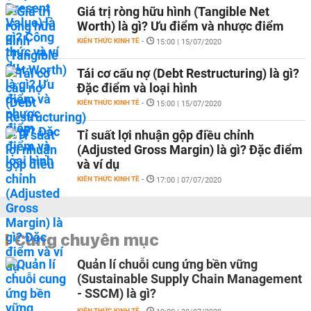
Giá trị ròng hữu hình (Tangible Net
Worth) là gì? Ưu điểm và nhược điểm
KIẾN THỨC KINH TẾ
-
15:00 | 15/07/2020
Tái cơ cấu nợ (Debt Restructuring) là gì?
Đặc điểm và loại hình
KIẾN THỨC KINH TẾ
-
15:00 | 15/07/2020
Tỉ suất lợi nhuận gộp điều chỉnh
(Adjusted Gross Margin) là gì? Đặc điểm
và ví dụ
KIẾN THỨC KINH TẾ
-
17:00 | 07/07/2020
Cùng chuyên mục
Quản lí chuỗi cung ứng bền vững
(Sustainable Supply Chain Management
- SSCM) là gì?
KIẾN THỨC KINH TẾ