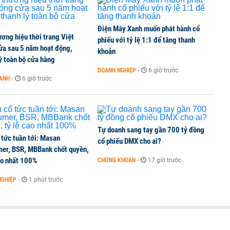
Điện Máy Xanh muốn phát hành cổ
ơng hiệu thời trang Việt
phiếu với tỷ lệ 1:1 để tăng thanh
ửa sau 5 năm hoạt động,
khoản
ý toàn bộ cửa hàng
DOANH NGHIỆP
-
6 giờ trước
OANH
-
6 giờ trước
Tự doanh sang tay gần 700 tỷ đồng
 tức tuần tới: Masan
cổ phiếu DMX cho ai?
er, BSR, MBBank chốt quyền,
ao nhất 100%
CHỨNG KHOÁN
-
17 giờ trước
NGHIỆP
-
1 phút trước