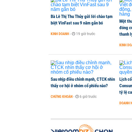
Bà Lê Thị Thu Thủy gửi lời chào tạm
Một thư
biệt VinFast sau 9 năm gắn bó
đóng c
thanh l
KINH DOANH
-
19 giờ trước
KINH D
Sau nhịp điều chỉnh mạnh, CTCK nhìn
Lịch cổ
thấy cơ hội ở nhóm cổ phiếu nào?
Consum
tỷ lệ c
CHỨNG KHOÁN
-
6 giờ trước
DOANH 