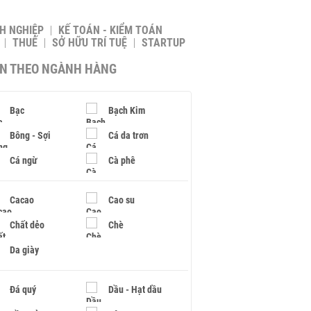
H NGHIỆP
KẾ TOÁN - KIỂM TOÁN
THUẾ
SỞ HỮU TRÍ TUỆ
STARTUP
IN THEO NGÀNH HÀNG
Bạc
Bạch Kim
Bông - Sợi
Cá da trơn
Cá ngừ
Cà phê
Cacao
Cao su
Chất dẻo
Chè
Da giày
Đá quý
Dầu - Hạt dầu