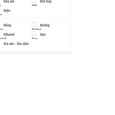
Dầu mỏ
Dệt may
Điện
Đồng
Đường
Ethanol
Gạo
Gia súc - Gia cầm
Giấy
Gỗ
Hạt điều
Hồ tiêu - Hạt tiêu
Khí đốt
Kim loại khác
Mắc ca
Muối
Ngũ cốc
Nhựa - Hạt nhựa