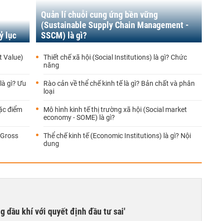
Quản lí chuỗi cung ứng bền vững
(Sustainable Supply Chain Management -
ỷ lục
SSCM) là gì?
t Value)
Thiết chế xã hội (Social Institutions) là gì? Chức
năng
là gì? Ưu
Rào cản về thể chế kinh tế là gì? Bản chất và phân
loại
Đặc điểm
Mô hình kinh tế thị trường xã hội (Social market
economy - SOME) là gì?
 Gross
Thể chế kinh tế (Economic Institutions) là gì? Nội
dung
g dầu khí với quyết định đầu tư sai'