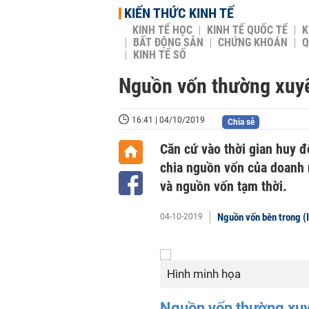
KIẾN THỨC KINH TẾ
KINH TẾ HỌC
KINH TẾ QUỐC TẾ
K
BẤT ĐỘNG SẢN
CHỨNG KHOÁN
Q
KINH TẾ SỐ
Nguồn vốn thường xuyê
16:41 | 04/10/2019
Chia sẻ
Căn cứ vào thời gian huy 
chia nguồn vốn của doanh 
và nguồn vốn tạm thời.
Nguồn vốn bên trong (I
04-10-2019
Hình minh họa
Nguồn vốn thường xuy