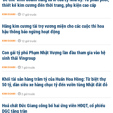
thiết kế kim cương đến thời trang, phụ kiện cao cấp
KINH DOANH
-
17 giờ trước
Hãng kim cương tài trợ vương miện cho các cuộc thi hoa
hậu thông báo ngừng hoạt động
KINH DOANH
-
12 giờ trước
Con gái tỷ phú Phạm Nhật Vượng lần đầu tham gia vào hệ
sinh thái Vingroup
KINH DOANH
-
7 giờ trước
Khối tài sản hàng trăm tỷ của Huấn Hoa Hồng: Từ biệt thự
50 tỷ, dàn siêu xe hàng chục tỷ đến vườn tùng Nhật đắt đỏ
KINH DOANH
-
2 giờ trước
Hoá chất Đức Giang công bố hai ứng viên HĐQT, cổ phiếu
DGC tăng trần