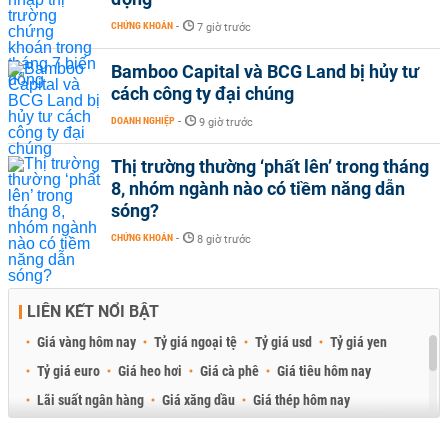
CHỨNG KHOÁN
-
7 giờ trước
Bamboo Capital và BCG Land bị hủy tư
cách công ty đại chúng
DOANH NGHIỆP
-
9 giờ trước
Thị trường thường ‘phất lên’ trong tháng
8, nhóm ngành nào có tiềm năng dẫn
sóng?
CHỨNG KHOÁN
-
8 giờ trước
LIÊN KẾT NỔI BẬT
Giá vàng hôm nay
Tỷ giá ngoại tệ
Tỷ giá usd
Tỷ giá yen
Tỷ giá euro
Giá heo hơi
Giá cà phê
Giá tiêu hôm nay
Lãi suất ngân hàng
Giá xăng dầu
Giá thép hôm nay
Giá sầu riêng
Giá thịt heo
Giá gạo
Giá cao su