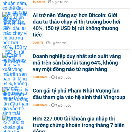
TÀI CHÍNH
-
5 giờ trước
AI trở nên 'đáng sợ' hơn Bitcoin: Giới
đầu tư tháo chạy vì thị trường bốc hơi
40%, 150 tỷ USD bị rút không thương
tiếc
QUỐC TẾ
-
6 giờ trước
Doanh nghiệp duy nhất sản xuất vàng
mã trên sàn báo lãi tăng 64%, không
vay một đồng nào từ ngân hàng
KINH DOANH
-
6 giờ trước
Con gái tỷ phú Phạm Nhật Vượng lần
đầu tham gia vào hệ sinh thái Vingroup
KINH DOANH
-
7 giờ trước
Hơn 227.000 tài khoản gia nhập thị
trường chứng khoán trong tháng 7 biến
động