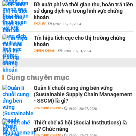
Đề xuất phí và thời gian thu, hoàn trả tiền
sử dụng dịch vụ trong lĩnh vực chứng
khoán
THỜI SỰ
-
18:02 | 05/09/2024
Tín hiệu tích cực cho thị trường chứng
khoán
CHỨNG KHOÁN
-
08:00 | 07/01/2024
Cùng chuyên mục
Quản lí chuỗi cung ứng bền vững
(Sustainable Supply Chain Management
- SSCM) là gì?
KIẾN THỨC KINH TẾ
-
19:00 | 20/07/2020
Thiết chế xã hội (Social Institutions) là
gì? Chức năng
KIẾN THỨC KINH TẾ
-
17:00 | 17/07/2020