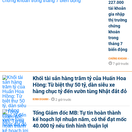
227.000
tài khoản
gia nhập
thị trường
chứng
khoán
trong
tháng 7
biến động
CHỨNG KHOÁN
-
7 giờ trước
Khối tài sản hàng trăm tỷ của Huấn Hoa
Hồng: Từ biệt thự 50 tỷ, dàn siêu xe
hàng chục tỷ đến vườn tùng Nhật đắt đỏ
KINH DOANH
-
2 giờ trước
Tổng Giám đốc MB: Tự tin hoàn thành
kế hoạch lợi nhuận năm, có thể đạt mốc
40.000 tỷ nếu tình hình thuận lợi