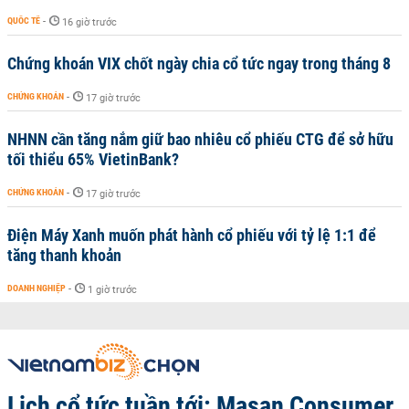
QUỐC TẾ
-
16 giờ trước
Chứng khoán VIX chốt ngày chia cổ tức ngay trong tháng 8
CHỨNG KHOÁN
-
17 giờ trước
NHNN cần tăng nắm giữ bao nhiêu cổ phiếu CTG để sở hữu
tối thiểu 65% VietinBank?
CHỨNG KHOÁN
-
17 giờ trước
Điện Máy Xanh muốn phát hành cổ phiếu với tỷ lệ 1:1 để
tăng thanh khoản
DOANH NGHIỆP
-
1 giờ trước
Lịch cổ tức tuần tới: Masan Consumer,