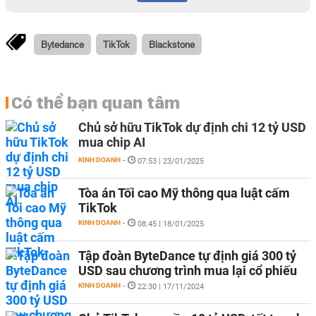
Bytedance
TikTok
Blackstone
Có thể bạn quan tâm
Chủ sở hữu TikTok dự định chi 12 tỷ USD
mua chip AI
KINH DOANH
-
07:53 | 23/01/2025
Tòa án Tối cao Mỹ thông qua luật cấm
TikTok
KINH DOANH
-
08:45 | 18/01/2025
Tập đoàn ByteDance tự định giá 300 tỷ
USD sau chương trình mua lại cổ phiếu
KINH DOANH
-
22:30 | 17/11/2024