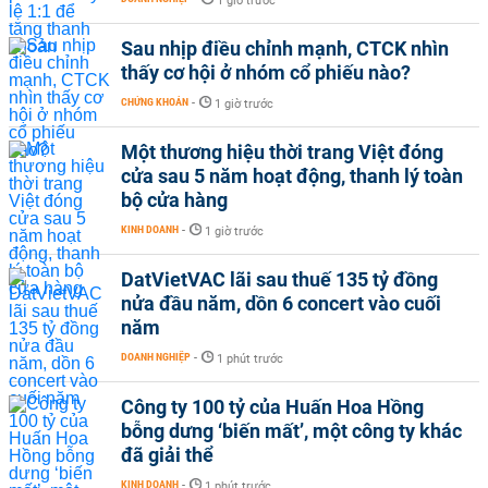
1 giờ trước
Sau nhịp điều chỉnh mạnh, CTCK nhìn
thấy cơ hội ở nhóm cổ phiếu nào?
CHỨNG KHOÁN
-
1 giờ trước
Một thương hiệu thời trang Việt đóng
cửa sau 5 năm hoạt động, thanh lý toàn
bộ cửa hàng
KINH DOANH
-
1 giờ trước
DatVietVAC lãi sau thuế 135 tỷ đồng
nửa đầu năm, dồn 6 concert vào cuối
năm
DOANH NGHIỆP
-
1 phút trước
Công ty 100 tỷ của Huấn Hoa Hồng
bỗng dưng ‘biến mất’, một công ty khác
đã giải thể
KINH DOANH
-
1 phút trước