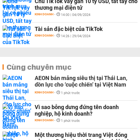
Chủ TikTok vay gần 10 tỷ USD, tất tay cho
thương mại điện tử
KINH DOANH
-
14:00 | 04/09/2024
Tài sản đặc biệt của TikTok
KINH DOANH
-
14:26 | 29/04/2024
Cùng chuyên mục
AEON bán mảng siêu thị tại Thái Lan,
dồn lực cho ‘cuộc chiến’ tại Việt Nam
KINH DOANH
-
1 phút trước
Vì sao bỗng dưng đứng tên doanh
nghiệp, hộ kinh doanh?
KINH DOANH
-
1 phút trước
Một thương hiệu thời trang Việt đóng