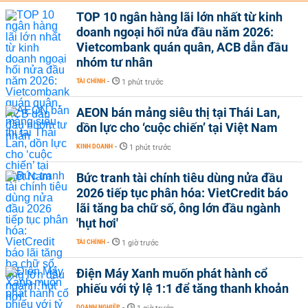
TOP 10 ngân hàng lãi lớn nhất từ kinh
doanh ngoại hối nửa đầu năm 2026:
Vietcombank quán quân, ACB dẫn đầu
nhóm tư nhân
TÀI CHÍNH
-
1 phút trước
AEON bán mảng siêu thị tại Thái Lan,
dồn lực cho ‘cuộc chiến’ tại Việt Nam
KINH DOANH
-
1 phút trước
Bức tranh tài chính tiêu dùng nửa đầu
2026 tiếp tục phân hóa: VietCredit báo
lãi tăng ba chữ số, ông lớn đầu ngành
'hụt hơi'
TÀI CHÍNH
-
1 giờ trước
Điện Máy Xanh muốn phát hành cổ
phiếu với tỷ lệ 1:1 để tăng thanh khoản
DOANH NGHIỆP
-