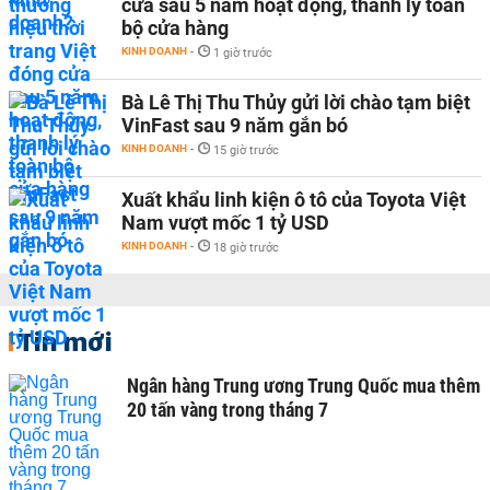
cửa sau 5 năm hoạt động, thanh lý toàn
bộ cửa hàng
KINH DOANH
-
1 giờ trước
Bà Lê Thị Thu Thủy gửi lời chào tạm biệt
VinFast sau 9 năm gắn bó
KINH DOANH
-
15 giờ trước
Xuất khẩu linh kiện ô tô của Toyota Việt
Nam vượt mốc 1 tỷ USD
KINH DOANH
-
18 giờ trước
Tin mới
Ngân hàng Trung ương Trung Quốc mua thêm
20 tấn vàng trong tháng 7