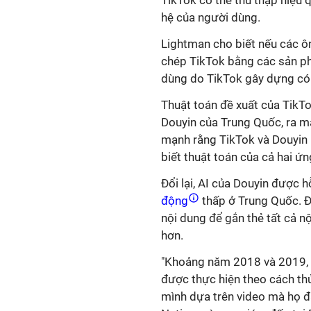
TikTok có thể thu thập hiệu q
hệ của người dùng.
Lightman cho biết nếu các ô
chép TikTok bằng các sản ph
dùng do TikTok gây dựng có 
Thuật toán đề xuất của TikT
Douyin của Trung Quốc, ra 
mạnh rằng TikTok và Douyin 
biết thuật toán của cả hai ứ
Đổi lại, AI của Douyin được 
động
thấp ở Trung Quốc. Đâ
nội dung để gắn thẻ tất cả n
hơn.
"Khoảng năm 2018 và 2019, D
được thực hiện theo cách th
mình dựa trên video mà họ đã