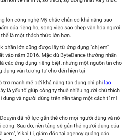
uả hơn về hành vi, sở thích, sự đồng nhất và ý thức
ng lớn công nghệ Mỹ chắc chắn có khả năng sao
ẩm của riêng họ, song việc sao chép văn hóa người
thể là một thách thức lớn hơn.
ok phần lớn cũng được lấy từ ứng dụng "chị em"
mắt vào năm 2016. Mặc dù ByteDance thường nhấn
là các ứng dụng riêng biệt, nhưng một nguồn tin cho
ng dụng vẫn tương tự cho đến hiện tại
hỗ trợ mạnh mẽ bởi khả năng tận dụng chi phí
lao
y là yếu tố giúp công ty thuê nhiều người chú thích
ội dung và người dùng trên nền tảng một cách tỉ mỉ
ouyin đã nỗ lực gắn thẻ cho mọi người dùng và nó
ủ công. Sau đó, nền tảng sẽ gắn thẻ người dùng của
 xem", Yikai Li, giám đốc tại agency quảng cáo