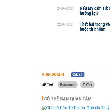
Nếu Mỹ cấm TikTo
24-04-2024
hưởng lợi?
Thất bại trong v
22-04-2024
buộc từ nhiệm
KINH DOANH
Chia sẻ
Bytedance
TikTok
TAG:
CÓ THỂ BẠN QUAN TÂM