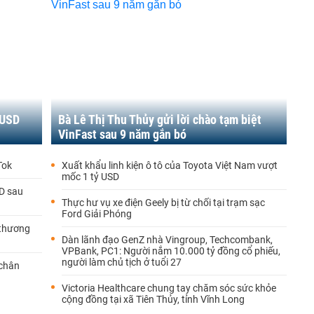
 USD
Bà Lê Thị Thu Thủy gửi lời chào tạm biệt
VinFast sau 9 năm gắn bó
Tok
Xuất khẩu linh kiện ô tô của Toyota Việt Nam vượt
mốc 1 tỷ USD
SD sau
Thực hư vụ xe điện Geely bị từ chối tại trạm sạc
Ford Giải Phóng
 thương
Dàn lãnh đạo GenZ nhà Vingroup, Techcombank,
VPBank, PC1: Người nắm 10.000 tỷ đồng cổ phiếu,
người làm chủ tịch ở tuổi 27
 chân
Victoria Healthcare chung tay chăm sóc sức khỏe
cộng đồng tại xã Tiên Thủy, tỉnh Vĩnh Long