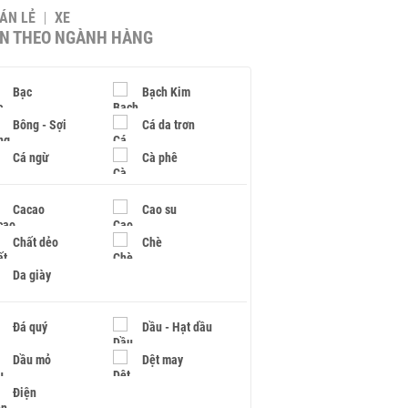
BÁN LẺ
XE
IN THEO NGÀNH HÀNG
Bạc
Bạch Kim
Bông - Sợi
Cá da trơn
Cá ngừ
Cà phê
Cacao
Cao su
Chất dẻo
Chè
Da giày
Đá quý
Dầu - Hạt dầu
Dầu mỏ
Dệt may
Điện