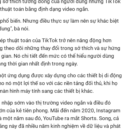
g sở thích tương đồng của người dùng nhưng TikTok
 thuật toán bằng định dạng video ngắn.
 phổ biến. Nhưng điều thực sự làm nên sự khác biệt
dung", bà nói.
ép thuật toán của TikTok trở nên năng động hơn
g theo dõi những thay đổi trong sở thích và sự hứng
 gian. Nó chi tiết đến mức có thể hiểu người dùng
ng thời gian nhất định trong ngày.
một ứng dụng được xây dựng cho các thiết bị di động
 nó một lợi thế so với các nền tảng đối thủ, khi họ
màn hình máy tính sang các thiết bị khác.
 nhập sớm vào thị trường video ngắn và điều đó
 lớn của kẻ tiên phong. Mãi đến năm 2020, Instagram
và một năm sau đó, YouTube ra mắt Shorts. Song, cả
tảng này đã nhiều năm kinh nghiệm về dữ liệu và phát