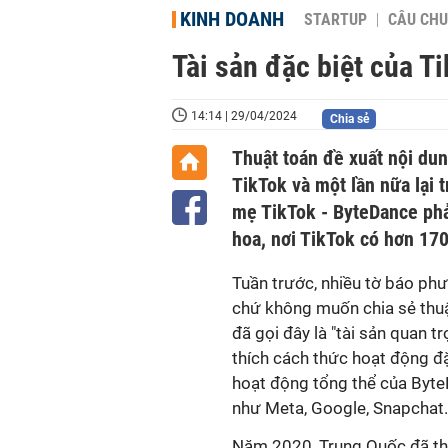
KINH DOANH
STARTUP
CÂU CHU
Tài sản đặc biệt của T
14:14 | 29/04/2024
Chia sẻ
Thuật toán đề xuất nội du
TikTok và một lần nữa lại 
mẹ TikTok - ByteDance phả
hoa, nơi TikTok có hơn 170
Tuần trước, nhiều tờ báo ph
chứ không muốn chia sẻ thuậ
đã gọi đây là "tài sản quan t
thích cách thức hoạt động đặc
hoạt động tổng thể của Byte
như Meta, Google, Snapchat.
Năm 2020, Trung Quốc đã tha