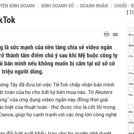
YỆN KINH DOANH
KINH DOANH SỐ
DOANH NHÂN
CHUỖI - 
T
ikTok
ng là sức mạnh của nền tảng chia sẻ video ngắn
trở thành tâm điểm chú ý sau khi Mỹ buộc công ty
i bán mình nếu không muốn bị cấm tại xứ sở cờ
 triệu người dùng.
ương Tây đã đưa tin việc TikTok chấp nhận bán mình
t toán của họ cho bất kỳ bên mua nào. Tờ
Reuters
rọng" của ứng dụng video ngắn này, đồng thời giải
 biệt của thuật toán - thứ được cho là cốt lõi trong
Dance, giúp họ cạnh tranh với các ông lớn công nghệ
y đổi luật xuất khẩu, trao cho họ quyền phê duyệt