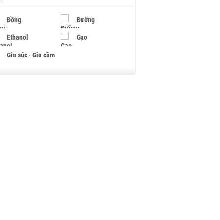
Đồng
Đường
Ethanol
Gạo
Gia súc - Gia cầm
Giấy
Gỗ
Hạt điều
Hồ tiêu - Hạt tiêu
Khí đốt
Kim loại khác
Mắc ca
Muối
Ngũ cốc
Nhựa - Hạt nhựa
Palladium
Phân bón