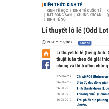
KIẾN THỨC KINH TẾ
KINH TẾ HỌC
KINH TẾ QUỐC TẾ
K
BẤT ĐỘNG SẢN
CHỨNG KHOÁN
Q
KINH TẾ SỐ
Lí thuyết lô lẻ (Odd Lo
13:34 | 27/08/2019
Chia sẻ
Lí thuyết lô lẻ (tiếng Anh
thuật tuân theo để giải th
chung và thị trường chứng
Chỉ số ROE (Return on 
27-08-2019
Biên độ dao động giá (
26-08-2019
Tính thanh khoản (Liqu
26-08-2019
Thương phiếu (Commerc
26-08-2019
Trái phiếu địa phương 
26-08-2019
phương