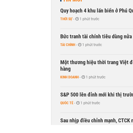
Quy hoạch 4 khu lấn biển ở Phú Q
THỜI SỰ
-
1 phút trước
Bức tranh tài chính tiêu dùng nửa
TÀI CHÍNH
-
1 phút trước
Một thương hiệu thời trang Việt đ
hàng
KINH DOANH
-
1 phút trước
S&P 500 lên đỉnh mới khi thị trư
QUỐC TẾ
-
1 phút trước
Sau nhịp điều chỉnh mạnh, CTCK n
CHỨNG KHOÁN
-
1 phút trước