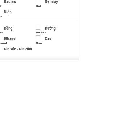
Dầu mỏ
Dệt may
Điện
Đồng
Đường
Ethanol
Gạo
Gia súc - Gia cầm
Giấy
Gỗ
Hạt điều
Hồ tiêu - Hạt tiêu
Khí đốt
Kim loại khác
Mắc ca
Muối
Ngũ cốc
Nhựa - Hạt nhựa