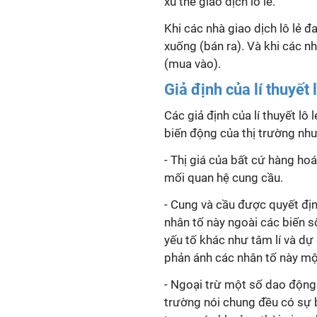
xu thế giao dịch lô lẻ.
Khi các nhà giao dịch lô lẻ 
xuống (bán ra). Và khi các nh
(mua vào).
Giả định của lí thuyết l
Các giả định của lí thuyết lô
biến động của thị trường như
- Thị giá của bất cứ hàng ho
mối quan hệ cung cầu.
- Cung và cầu được quyết địn
nhân tố này ngoài các biến s
yếu tố khác như tâm lí và d
phản ánh các nhân tố này một
- Ngoại trừ một số dao động 
trường nói chung đều có sự b