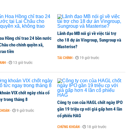
Lãnh đạo MB nói gì về việc tài trợ
oa Hồng chỉ trao 24 bồn nước
cho 18 dự án Vingroup, Sungroup và
 Châu cho chính quyền xã,
Masterise?
rao tiền
TÀI CHÍNH
-
19 giờ trước
OANH
-
13 giờ trước
khoán VIX chốt ngày chia cổ
y trong tháng 8
Công ty con của HAGL chốt ngày IPO
gần 19 triệu cp với giá gấp hơn 4 lần
KHOÁN
-
9 giờ trước
cổ phiếu HAG
CHỨNG KHOÁN
-
18 giờ trước