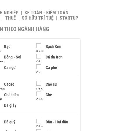
H NGHIỆP
KẾ TOÁN - KIỂM TOÁN
THUẾ
SỞ HỮU TRÍ TUỆ
STARTUP
IN THEO NGÀNH HÀNG
Bạc
Bạch Kim
Bông - Sợi
Cá da trơn
Cá ngừ
Cà phê
Cacao
Cao su
Chất dẻo
Chè
Da giày
Đá quý
Dầu - Hạt dầu