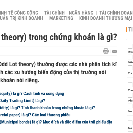
INH TẾ CÔNG CỘNG
TÀI CHÍNH - NGÂN HÀNG
TÀI CHÍNH DOAN
UẢN TRỊ KINH DOANH
MARKETING
KINH DOANH THƯƠNG MẠI
T
t theory) trong chứng khoán là gì?
: Odd Lot theory) thường được các nhà phân tích kĩ
ích các xu hướng biến động của thị trường nói
 khoán nói riêng.
equity) là gì? Cách tính và công dụng
Daily Trading Limit) là gì?
idity) là gì? Tính thanh khoản trong chứng khoán là gì?
ial paper) là gì? Các loại thương phiếu
(Municipal bonds) là gì? Mục đích và đặc điểm của trái phiếu địa