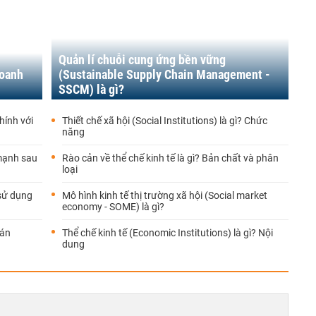
Quản lí chuỗi cung ứng bền vững
doanh
(Sustainable Supply Chain Management -
SSCM) là gì?
hính với
Thiết chế xã hội (Social Institutions) là gì? Chức
năng
mạnh sau
Rào cản về thể chế kinh tế là gì? Bản chất và phân
loại
 sử dụng
Mô hình kinh tế thị trường xã hội (Social market
economy - SOME) là gì?
oán
Thể chế kinh tế (Economic Institutions) là gì? Nội
dung