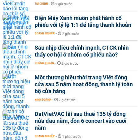
TÀI CHÍNH
-
2 giờ trước
Điện Máy Xanh muốn phát hành cổ
phiếu với tỷ lệ 1:1 để tăng thanh khoản
DOANH NGHIỆP
-
2 giờ trước
Sau nhịp điều chỉnh mạnh, CTCK nhìn
thấy cơ hội ở nhóm cổ phiếu nào?
CHỨNG KHOÁN
-
2 giờ trước
Một thương hiệu thời trang Việt đóng
cửa sau 5 năm hoạt động, thanh lý toàn
bộ cửa hàng
KINH DOANH
-
2 giờ trước
DatVietVAC lãi sau thuế 135 tỷ đồng
nửa đầu năm, dồn 6 concert vào cuối
năm
DOANH NGHIỆP
-
1 phút trước