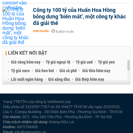
Công ty 100 tỷ của Huấn Hoa Hồng
bỗng dưng ‘biến mất’, một công ty khác
đã giải thể
KINH DOANH
-
8 phút trước
LIÊN KẾT NỔI BẬT
Giá vàng hôm nay
Tỷ giá ngoại tệ
Tỷ giá usd
Tỷ giá yen
Tỷ giá euro
Giá heo hơi
Giá cà phê
Giá tiêu hôm nay
Lãi suất ngân hàng
Giá xăng dầu
Giá thép hôm nay
Giá sầu riêng
Giá thịt heo
Giá gạo
Giá cao su
Best Retail Brokers
Diễn đàn đầu tư Việt Nam 2026
Trang TTĐTTH của công ty VietNewsCorp
Giấy phép số 3323/GP-TTĐT do Sở VH&TT TP.HCM cấp ngày 20/3/2026
Lầu 5 - Compa Building - 293 Điện Biên Phủ - Phường Gia Định - TP.HCM
Chi nhánh:
Số 5 - Khu 38A Trần Phú - Phường Ba Đình - TP. Hà Nội
Chịu trách nhiệm nội dung:
Hoàng Hữu Lợi
Hotline:
0975798489
Email:
info@vietnambiz.vn