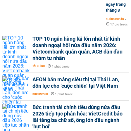
ngay trong
tháng 8
CHỨNG KHOÁN
-
17 giờ trước
TOP 10 ngân hàng lãi lớn nhất từ kinh
doanh ngoại hối nửa đầu năm 2026:
Vietcombank quán quân, ACB dẫn đầu
nhóm tư nhân
TÀI CHÍNH
-
1 phút trước
AEON bán mảng siêu thị tại Thái Lan,
dồn lực cho ‘cuộc chiến’ tại Việt Nam
KINH DOANH
-
1 phút trước
Bức tranh tài chính tiêu dùng nửa đầu
2026 tiếp tục phân hóa: VietCredit báo
lãi tăng ba chữ số, ông lớn đầu ngành
'hụt hơi'