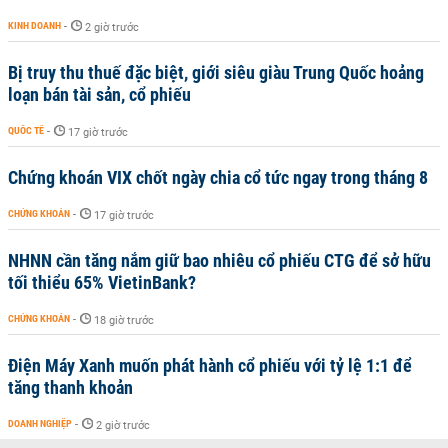
KINH DOANH
-
2 giờ trước
Bị truy thu thuế đặc biệt, giới siêu giàu Trung Quốc hoảng
loạn bán tài sản, cổ phiếu
QUỐC TẾ
-
17 giờ trước
Chứng khoán VIX chốt ngày chia cổ tức ngay trong tháng 8
CHỨNG KHOÁN
-
17 giờ trước
NHNN cần tăng nắm giữ bao nhiêu cổ phiếu CTG để sở hữu
tối thiểu 65% VietinBank?
CHỨNG KHOÁN
-
18 giờ trước
Điện Máy Xanh muốn phát hành cổ phiếu với tỷ lệ 1:1 để
tăng thanh khoản
DOANH NGHIỆP
-
2 giờ trước