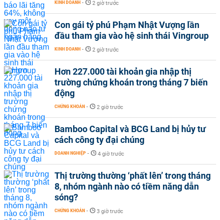
KINH DOANH
-
2 giờ trước
Con gái tỷ phú Phạm Nhật Vượng lần
đầu tham gia vào hệ sinh thái Vingroup
KINH DOANH
-
2 giờ trước
Hơn 227.000 tài khoản gia nhập thị
trường chứng khoán trong tháng 7 biến
động
CHỨNG KHOÁN
-
2 giờ trước
Bamboo Capital và BCG Land bị hủy tư
cách công ty đại chúng
DOANH NGHIỆP
-
4 giờ trước
Thị trường thường ‘phất lên’ trong tháng
8, nhóm ngành nào có tiềm năng dẫn
sóng?
CHỨNG KHOÁN
-
3 giờ trước