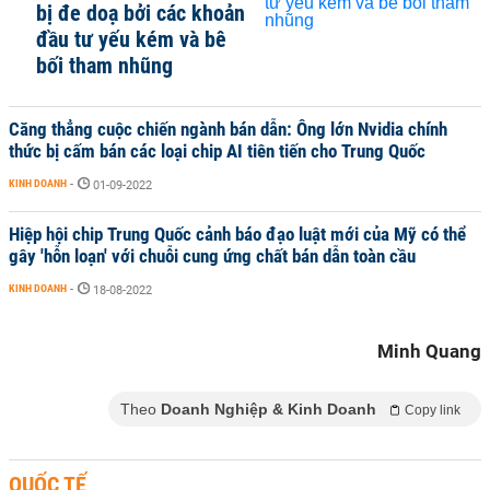
bị đe doạ bởi các khoản
đầu tư yếu kém và bê
bối tham nhũng
Căng thẳng cuộc chiến ngành bán dẫn: Ông lớn Nvidia chính
thức bị cấm bán các loại chip AI tiên tiến cho Trung Quốc
KINH DOANH
-
01-09-2022
Hiệp hội chip Trung Quốc cảnh báo đạo luật mới của Mỹ có thể
gây 'hỗn loạn' với chuỗi cung ứng chất bán dẫn toàn cầu
KINH DOANH
-
18-08-2022
Minh Quang
Theo
Doanh Nghiệp & Kinh Doanh
Copy link
QUỐC TẾ