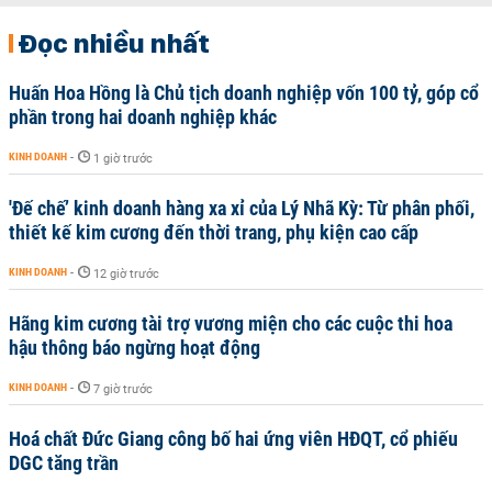
Đọc nhiều nhất
Huấn Hoa Hồng là Chủ tịch doanh nghiệp vốn 100 tỷ, góp cổ
phần trong hai doanh nghiệp khác
KINH DOANH
-
1 giờ trước
'Đế chế’ kinh doanh hàng xa xỉ của Lý Nhã Kỳ: Từ phân phối,
thiết kế kim cương đến thời trang, phụ kiện cao cấp
KINH DOANH
-
12 giờ trước
Hãng kim cương tài trợ vương miện cho các cuộc thi hoa
hậu thông báo ngừng hoạt động
KINH DOANH
-
7 giờ trước
Hoá chất Đức Giang công bố hai ứng viên HĐQT, cổ phiếu
DGC tăng trần