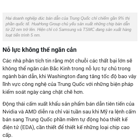
Hai doanh nghiệp đúc bán dẫn của Trung Quốc chỉ chiếm gần 9% thị
phần quốc tế. HuaHong Group chủ yếu sản xuất những chip bán dẫn
từ 22 nm trở lên. Hiện chỉ có Samsung và TSMC đang sản xuất hàng
loạt tiến trình 5 nm.
Nỗ lực không thể ngăn cản
Các nhà phân tích tin rằng một chuỗi các thất bại lớn sẽ
không thể ngăn cản Bắc Kinh trong nỗ lực tự chủ trong
ngành bán dẫn, khi Washington đang tăng tốc độ bao vây
lĩnh vực công nghệ của Trung Quốc với những biện pháp
kiểm soát ngày càng chặt chẽ hơn.
Động thái cấm xuất khẩu sản phẩm bán dẫn tiên tiến của
Nvidia và AMD diễn ra chỉ vài tuần sau khi Mỹ ra lệnh cấm
bán sang Trung Quốc phần mềm tự động hóa thiết kế
điện tử (EDA), cần thiết để thiết kế những loại chip cao
cấp.