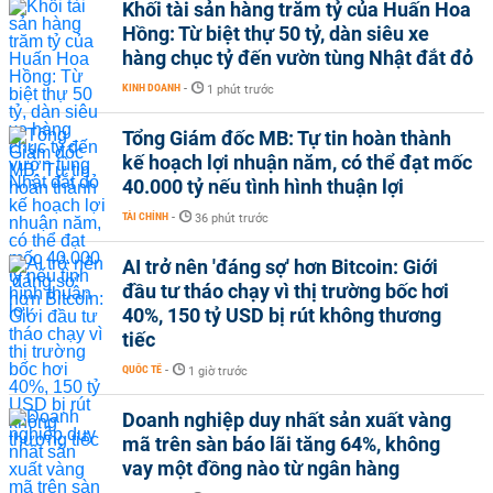
Khối tài sản hàng trăm tỷ của Huấn Hoa
Hồng: Từ biệt thự 50 tỷ, dàn siêu xe
hàng chục tỷ đến vườn tùng Nhật đắt đỏ
KINH DOANH
-
1 phút trước
Tổng Giám đốc MB: Tự tin hoàn thành
kế hoạch lợi nhuận năm, có thể đạt mốc
40.000 tỷ nếu tình hình thuận lợi
TÀI CHÍNH
-
36 phút trước
AI trở nên 'đáng sợ' hơn Bitcoin: Giới
đầu tư tháo chạy vì thị trường bốc hơi
40%, 150 tỷ USD bị rút không thương
tiếc
QUỐC TẾ
-
1 giờ trước
Doanh nghiệp duy nhất sản xuất vàng
mã trên sàn báo lãi tăng 64%, không
vay một đồng nào từ ngân hàng