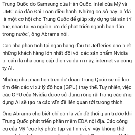
Trung Quốc do Samsung của Hàn Quốc, Intel của Mỹ và
UMC của đảo Đài Loan điều hành. Những cơ sở này là "đã
là một cơ hội cho Trung Quốc để giúp xây dựng tài sản trí
tuệ, nhân tài và nguồn lực để phát triển ngành bán dẫn
trong nước", ông Abrams nói.
Các nhà phân tích tại ngân hàng đầu tư Jefferies cho biết
những khách hàng lớn nhất đối với các sản phẩm Nvidia
bị cấm là nhà cung cấp dịch vụ đám mây, internet và công
ty AI.
Những nhà phân tích trên dự đoán Trung Quốc sẽ nỗ lực
tìm đến các vi xử lý đồ họa (GPU) thay thế. Tuy nhiên, việc
các GPU của Nvidia được sử dụng rộng rãi trong các ứng
dụng AI sẽ tạo ra các vấn đề liên quan tới tương thích.
Ông Abrams cho biết chỉ còn là vấn đề thời gian trước khi
Trung Quốc phát triển phần mềm EDA nội địa. Các công
cụ của Mỹ “cực kỳ phức tạp và tinh vi, vì vậy không thể