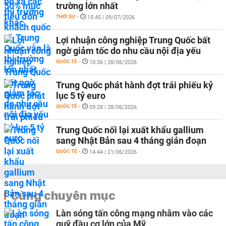
trường lớn nhất
THỜI SỰ
-
15:45 | 09/07/2026
Lợi nhuận công nghiệp Trung Quốc bất
ngờ giảm tốc do nhu cầu nội địa yếu
QUỐC TẾ
-
10:36 | 28/06/2026
Trung Quốc phát hành đợt trái phiếu kỷ
lục 5 tỷ euro
QUỐC TẾ
-
09:28 | 28/06/2026
Trung Quốc nối lại xuất khẩu gallium
sang Nhật Bản sau 4 tháng gián đoạn
QUỐC TẾ
-
14:44 | 21/06/2026
Cùng chuyên mục
Làn sóng tấn công mạng nhằm vào các
quỹ đầu cơ lớn của Mỹ