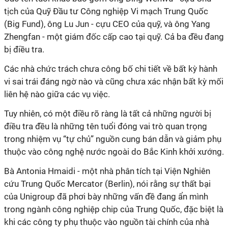
tịch của Quỹ Đầu tư Công nghiệp Vi mạch Trung Quốc
(Big Fund), ông Lu Jun - cựu CEO của quỹ, và ông Yang
Zhengfan - một giám đốc cấp cao tại quỹ. Cả ba đều đang
bị điều tra.
Các nhà chức trách chưa công bố chi tiết về bất kỳ hành
vi sai trái đáng ngờ nào và cũng chưa xác nhận bất kỳ mối
liên hệ nào giữa các vụ việc.
Tuy nhiên, có một điều rõ ràng là tất cả những người bị
điều tra đều là những tên tuổi đóng vai trò quan trọng
trong nhiệm vụ “tự chủ” nguồn cung bán dẫn và giảm phụ
thuộc vào công nghệ nước ngoài do Bắc Kinh khởi xướng.
Bà
Antonia Hmaidi
- một nhà phân tích tại Viện Nghiên
cứu Trung Quốc Mercator (Berlin), nói rằng sự thất bại
của Unigroup đã phơi bày những vấn đề đang ẩn mình
trong ngành công nghiệp chip của Trung Quốc, đặc biệt là
khi các công ty phụ thuộc vào nguồn tài chính của nhà