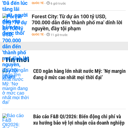
QUỐC TẾ
-
6 giờ trước
Forest City: Từ dự án 100 tỷ USD,
700.000 dân đến 'thành phố ma' dính lời
nguyền, đầy tội phạm
QUỐC TẾ
-
11 giờ trước
Tin mới
CEO ngân hàng lớn nhất nước Mỹ: ‘Nợ margin
đang ở mức cao nhất mọi thời đại’
Báo cáo F&B QI/2026: Biến động chi phí và
xu hướng bảo vệ lợi nhuận của doanh nghiệp