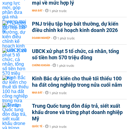
mại về mức hợp lý
NHÀ ĐẤT
-
1 phút trước
PNJ triệu tập họp bất thường, dự kiến
điều chỉnh kế hoạch kinh doanh 2026
DOANH NGHIỆP
-
1 phút trước
UBCK xử phạt 5 tổ chức, cá nhân, tổng
số tiền hơn 570 triệu đồng
CHỨNG KHOÁN
-
1 phút trước
Kinh Bắc dự kiến cho thuê tối thiểu 100
ha đất công nghiệp trong nửa cuối năm
NHÀ ĐẤT
-
1 phút trước
Trung Quốc tung đòn đáp trả, siết xuất
khẩu drone và trừng phạt doanh nghiệp
Mỹ
QUỐC TẾ
-
1 phút trước