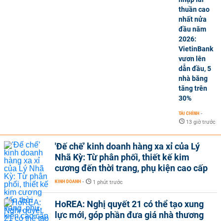
thuần cao
nhất nửa
đầu năm
2026:
VietinBank
vươn lên
dẫn đầu, 5
nhà băng
tăng trên
30%
TÀI CHÍNH
-
13 giờ trước
'Đế chế’ kinh doanh hàng xa xỉ của Lý
Nhã Kỳ: Từ phân phối, thiết kế kim
cương đến thời trang, phụ kiện cao cấp
KINH DOANH
-
1 phút trước
HoREA: Nghị quyết 21 có thể tạo xung
lực mới, góp phần đưa giá nhà thương