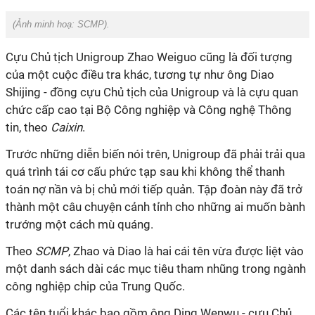
(Ảnh minh hoạ:
SCMP
).
Cựu Chủ tịch Unigroup Zhao Weiguo cũng là đối tượng
của một cuộc điều tra khác, tương tự như ông Diao
Shijing - đồng cựu Chủ tịch của Unigroup và là cựu quan
chức cấp cao tại Bộ Công nghiệp và Công nghệ Thông
tin, theo
Caixin
.
Trước
những diễn biến nói trên, Unigroup đã phải trải qua
quá trình tái cơ cấu phức tạp sau khi không thể thanh
toán nợ nần và bị chủ mới tiếp quản. Tập đoàn này đã trở
thành một câu chuyện cảnh tỉnh cho những ai muốn bành
trướng một cách mù quáng.
Theo
SCMP
, Zhao và Diao là hai cái tên vừa được liệt vào
một danh sách dài các mục tiêu tham nhũng trong ngành
công nghiệp chip của Trung Quốc.
Các tên tuổi khác bao gồm ông Ding Wenwu - cựu Chủ