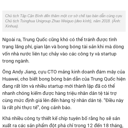
Chủ tịch Tập Cận Bình đến thăm một cơ sở chế tạo bán dẫn cùng cựu
Chủ tịch Tsinghua Unigroup Zhao Weiguo (đeo kính), năm 2018. (Ảnh:
Xinhua
).
Ngoài ra, Trung Quốc cũng khó có thể tránh được tình
trạng lãng phí, gian lận và bong bóng tài sản khi mà dòng
vốn nhà nước liên tục chảy vào các công ty và startup
trong ngành.
Ông Andy Jiang, cựu CTO mảng kinh doanh đám mây của
Huawei, cho biết bong bóng bán dẫn của Trung Quốc hiện
đang rất lớn và nhiều startup mới thành lập đã có thể
nhanh chóng kiếm được hàng triệu nhân dân tệ tài trợ
cùng mức định giá lên đến hàng tỷ nhân dân tệ. “Điều này
là rất phi thực tế”, ông cảnh báo.
Khá nhiều công ty thiết kế chip tuyên bố rằng họ sẽ sản
xuất ra các sản phẩm đột phá chỉ trong 12 đến 18 tháng,