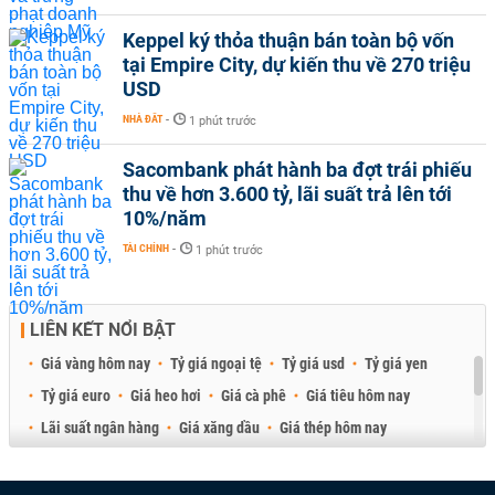
Keppel ký thỏa thuận bán toàn bộ vốn
tại Empire City, dự kiến thu về 270 triệu
USD
NHÀ ĐẤT
-
1 phút trước
Sacombank phát hành ba đợt trái phiếu
thu về hơn 3.600 tỷ, lãi suất trả lên tới
10%/năm
TÀI CHÍNH
-
1 phút trước
LIÊN KẾT NỔI BẬT
Giá vàng hôm nay
Tỷ giá ngoại tệ
Tỷ giá usd
Tỷ giá yen
Tỷ giá euro
Giá heo hơi
Giá cà phê
Giá tiêu hôm nay
Lãi suất ngân hàng
Giá xăng dầu
Giá thép hôm nay
Giá sầu riêng
Giá thịt heo
Giá gạo
Giá cao su
Best Retail Brokers
Diễn đàn đầu tư Việt Nam 2026