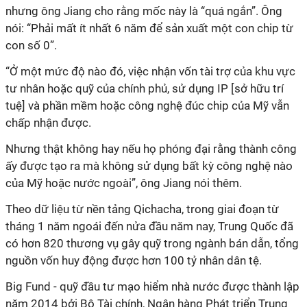
nhưng ông Jiang cho rằng mốc này là “quá ngắn”. Ông
nói: “Phải mất ít nhất 6 năm để sản xuất một con chip từ
con số 0”.
“Ở một mức độ nào đó, việc nhận vốn tài trợ của khu vực
tư nhân hoặc quỹ của chính phủ, sử dụng IP [sở hữu trí
tuệ] và phần mềm hoặc công nghệ đúc chip của Mỹ vẫn
chấp nhận được.
Nhưng thật không hay nếu họ phóng đại rằng thành công
ấy được tạo ra mà không sử dụng bất kỳ công nghệ nào
của Mỹ hoặc nước ngoài”, ông Jiang nói thêm.
Theo dữ liệu từ nền tảng Qichacha, trong giai đoạn từ
tháng 1 năm ngoái đến nửa đầu năm nay, Trung Quốc đã
có hơn 820 thương vụ gây quỹ trong ngành bán dẫn, tổng
nguồn vốn huy động được hơn 100 tỷ nhân dân tệ.
Big Fund - quỹ đầu tư mạo hiểm nhà nước được thành lập
năm 2014 bởi Bộ Tài chính, Ngân hàng Phát triển Trung