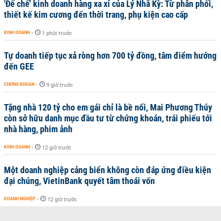
'Đế chế’ kinh doanh hàng xa xỉ của Lý Nhã Kỳ: Từ phân phối,
thiết kế kim cương đến thời trang, phụ kiện cao cấp
KINH DOANH
-
1 phút trước
Tự doanh tiếp tục xả ròng hơn 700 tỷ đồng, tâm điểm hướng
đến GEE
CHỨNG KHOÁN
-
9 giờ trước
Tặng nhà 120 tỷ cho em gái chỉ là bề nổi, Mai Phương Thúy
còn sở hữu danh mục đầu tư từ chứng khoán, trái phiếu tới
nhà hàng, phim ảnh
KINH DOANH
-
12 giờ trước
Một doanh nghiệp cảng biển không còn đáp ứng điều kiện
đại chúng, VietinBank quyết tâm thoái vốn
DOANH NGHIỆP
-
12 giờ trước