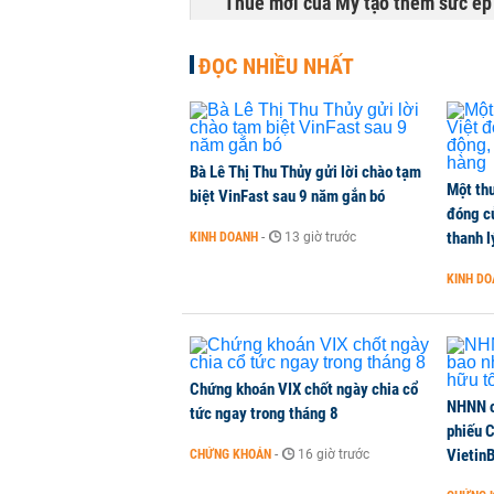
Thuế mới của Mỹ tạo thêm sức ép 
HÀNG HÓA
-
1 phút trước
ĐỌC NHIỀU NHẤT
Sau tháng 7 bán ròng hơn 12.000 
đồng
CHỨNG KHOÁN
-
1 phút trước
Bà Lê Thị Thu Thủy gửi lời chào tạm
Một thư
biệt VinFast sau 9 năm gắn bó
đóng c
DatVietVAC lãi sau thuế 135 tỷ đ
thanh l
KINH DOANH
-
13 giờ trước
DOANH NGHIỆP
-
1 phút trước
KINH D
Đề xuất cho dùng game, kịch bản 
TÀI CHÍNH
-
1 phút trước
Chứng khoán VIX chốt ngày chia cổ
NHNN c
tức ngay trong tháng 8
phiếu 
Vietin
CHỨNG KHOÁN
-
16 giờ trước