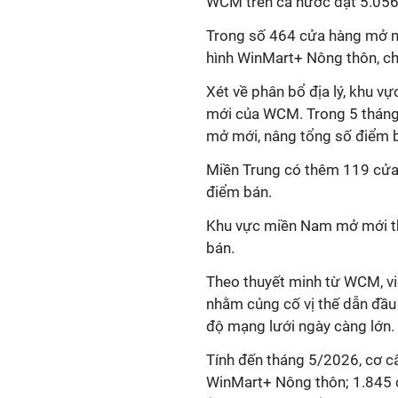
WCM trên cả nước đạt 5.056
Trong số 464 cửa hàng mở m
hình WinMart+ Nông thôn, ch
Xét về phân bổ địa lý, khu v
mới của WCM. Trong 5 tháng
mở mới, nâng tổng số điểm b
Miền Trung có thêm 119 cửa
điểm bán.
Khu vực miền Nam mở mới th
bán.
Theo thuyết minh từ WCM, vi
nhằm củng cố vị thế dẫn đầu
độ mạng lưới ngày càng lớn.
Tính đến tháng 5/2026, cơ c
WinMart+ Nông thôn; 1.845 