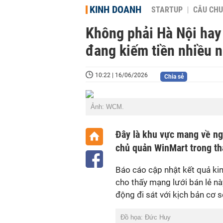
KINH DOANH
STARTUP
CÂU CHU
Không phải Hà Nội hay
đang kiếm tiền nhiều n
10:22 | 16/06/2026
Chia sẻ
Ảnh: WCM.
Đây là khu vực mang về ng
chủ quản WinMart trong th
Báo cáo cập nhật kết quả 
cho thấy mạng lưới bán lẻ nà
động đi sát với kịch bản cơ
Đồ họa: Đức Huy