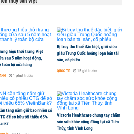
lên thủy sản Việt
tỷ đồng, khối ngoại đảo chiều gom hơn 2.000 tỷ
Bị truy thu thuế đặc biệt, giới siêu
ơng hiệu thời trang Việt
giàu Trung Quốc hoảng loạn bán tài
ửa sau 5 năm hoạt động,
ồng nửa đầu năm, dồn 6 concert vào cuối năm
sản, cổ phiếu
ý toàn bộ cửa hàng
QUỐC TẾ
-
15 giờ trước
OANH
-
1 phút trước
phim để thế chấp, vay vốn ngân hàng
ần tăng nắm giữ bao nhiêu cổ
Victoria Healthcare chung tay chăm
CTG để sở hữu tối thiểu 65%
sóc sức khỏe cộng đồng tại xã Tiên
Bank?
Thủy, tỉnh Vĩnh Long