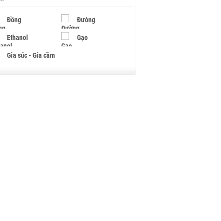
Đồng
Đường
Ethanol
Gạo
Gia súc - Gia cầm
Giấy
Gỗ
Hạt điều
Hồ tiêu - Hạt tiêu
Khí đốt
Kim loại khác
Mắc ca
Muối
Ngũ cốc
Nhựa - Hạt nhựa
Palladium
Phân bón