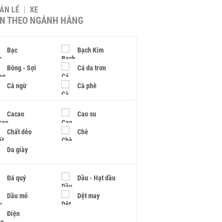
BÁN LẺ
XE
IN THEO NGÀNH HÀNG
Bạc
Bạch Kim
Bông - Sợi
Cá da trơn
Cá ngừ
Cà phê
Cacao
Cao su
Chất dẻo
Chè
Da giày
Đá quý
Dầu - Hạt dầu
Dầu mỏ
Dệt may
Điện