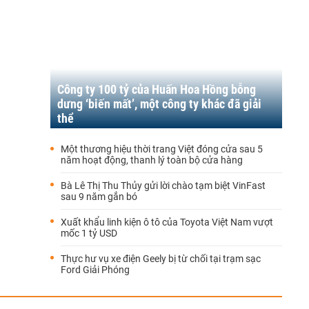
Công ty 100 tỷ của Huấn Hoa Hồng bỗng
dưng ‘biến mất’, một công ty khác đã giải
thể
Một thương hiệu thời trang Việt đóng cửa sau 5
năm hoạt động, thanh lý toàn bộ cửa hàng
Bà Lê Thị Thu Thủy gửi lời chào tạm biệt VinFast
sau 9 năm gắn bó
Xuất khẩu linh kiện ô tô của Toyota Việt Nam vượt
mốc 1 tỷ USD
Thực hư vụ xe điện Geely bị từ chối tại trạm sạc
Ford Giải Phóng