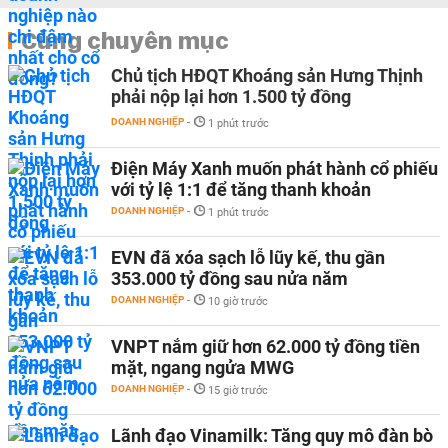
Cùng chuyên mục
Chủ tịch HĐQT Khoáng sản Hưng Thịnh
phải nộp lại hơn 1.500 tỷ đồng
DOANH NGHIỆP
-
1 phút trước
Điện Máy Xanh muốn phát hành cổ phiếu
với tỷ lệ 1:1 để tăng thanh khoản
DOANH NGHIỆP
-
1 phút trước
EVN đã xóa sạch lỗ lũy kế, thu gần
353.000 tỷ đồng sau nửa năm
DOANH NGHIỆP
-
10 giờ trước
VNPT nắm giữ hơn 62.000 tỷ đồng tiền
mặt, ngang ngửa MWG
DOANH NGHIỆP
-
15 giờ trước
Lãnh đạo Vinamilk: Tăng quy mô đàn bò