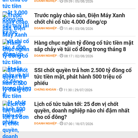
DOANH NGHIỆP
-
09:09 | 05/08/2026
Trước ngày chào sàn, Điện Máy Xanh
chốt chi cổ tức 4.000 đồng/cp
DOANH NGHIỆP
-
11:49 | 03/08/2026
Hàng chục nghìn tỷ đồng cổ tức tiền mặt
sắp chảy về túi cổ đông trong tháng 8
DOANH NGHIỆP
-
08:17 | 02/08/2026
SSI chốt quyền trả hơn 2.500 tỷ đồng cổ
tức tiền mặt, phát hành 500 triệu cổ
phiếu
CHỨNG KHOÁN
-
11:30 | 29/07/2026
Lịch cổ tức tuần tới: 25 đơn vị chốt
quyền, doanh nghiệp nào chi đậm nhất
cho cổ đông?
DOANH NGHIỆP
-
07:00 | 18/07/2026