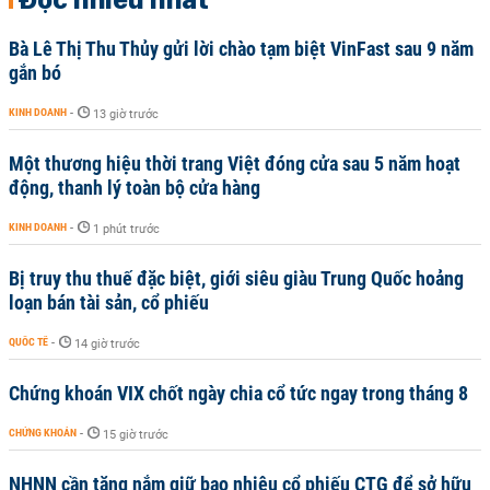
Bà Lê Thị Thu Thủy gửi lời chào tạm biệt VinFast sau 9 năm
gắn bó
KINH DOANH
-
13 giờ trước
Một thương hiệu thời trang Việt đóng cửa sau 5 năm hoạt
động, thanh lý toàn bộ cửa hàng
KINH DOANH
-
1 phút trước
Bị truy thu thuế đặc biệt, giới siêu giàu Trung Quốc hoảng
loạn bán tài sản, cổ phiếu
QUỐC TẾ
-
14 giờ trước
Chứng khoán VIX chốt ngày chia cổ tức ngay trong tháng 8
CHỨNG KHOÁN
-
15 giờ trước
NHNN cần tăng nắm giữ bao nhiêu cổ phiếu CTG để sở hữu