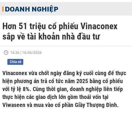
DOANH NGHIỆP
Hơn 51 triệu cổ phiếu Vinaconex
sắp về tài khoản nhà đầu tư
16:26 | 16/06/2026
Chia sẻ
Vinaconex vừa chốt ngày đăng ký cuối cùng để thực
hiện phương án trả cổ tức năm 2025 bằng cổ phiếu
với tỷ lệ 8%. Cùng thời gian, doanh nghiệp liên tiếp
thực hiện các giao dịch lớn gồm thoái vốn tại
Viwaseen và mua vào cổ phần Giầy Thượng Đình.