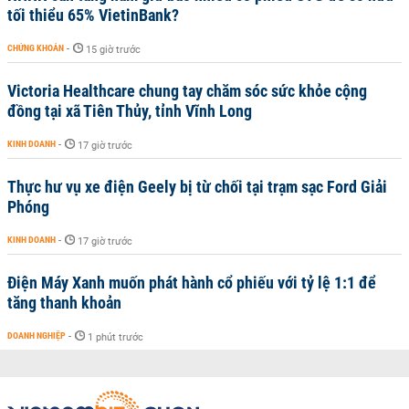
tối thiểu 65% VietinBank?
CHỨNG KHOÁN
-
15 giờ trước
Victoria Healthcare chung tay chăm sóc sức khỏe cộng
đồng tại xã Tiên Thủy, tỉnh Vĩnh Long
KINH DOANH
-
17 giờ trước
Thực hư vụ xe điện Geely bị từ chối tại trạm sạc Ford Giải
Phóng
KINH DOANH
-
17 giờ trước
Điện Máy Xanh muốn phát hành cổ phiếu với tỷ lệ 1:1 để
tăng thanh khoản
DOANH NGHIỆP
-
1 phút trước