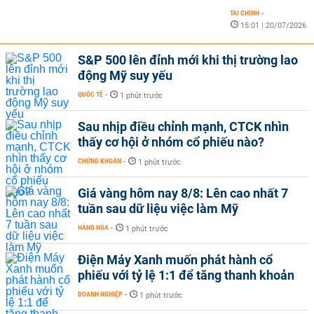
TÀI CHÍNH
-
15:01 | 20/07/2026
S&P 500 lên đỉnh mới khi thị trường lao
động Mỹ suy yếu
QUỐC TẾ
-
1 phút trước
Sau nhịp điều chỉnh mạnh, CTCK nhìn
thấy cơ hội ở nhóm cổ phiếu nào?
CHỨNG KHOÁN
-
1 phút trước
Giá vàng hôm nay 8/8: Lên cao nhất 7
tuần sau dữ liệu việc làm Mỹ
HÀNG HÓA
-
1 phút trước
Điện Máy Xanh muốn phát hành cổ
phiếu với tỷ lệ 1:1 để tăng thanh khoản
DOANH NGHIỆP
-
1 phút trước