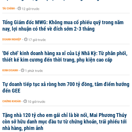
TÀI CHÍNH
-
12 giờ trước
Tổng Giám đốc MWG: Không mua cổ phiếu quỹ trong năm
nay, lợi nhuận có thể về đích sớm 2-3 tháng
DOANH NGHIỆP
-
17 giờ trước
'Đế chế’ kinh doanh hàng xa xỉ của Lý Nhã Kỳ: Từ phân phối,
thiết kế kim cương đến thời trang, phụ kiện cao cấp
KINH DOANH
-
1 phút trước
Tự doanh tiếp tục xả ròng hơn 700 tỷ đồng, tâm điểm hướng
đến GEE
CHỨNG KHOÁN
-
10 giờ trước
Tặng nhà 120 tỷ cho em gái chỉ là bề nổi, Mai Phương Thúy
còn sở hữu danh mục đầu tư từ chứng khoán, trái phiếu tới
nhà hàng, phim ảnh