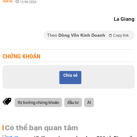
THỜI SỰ
-
12-06-2026
La Giang
Theo
Dòng Vốn Kinh Doanh
Copy link
CHỨNG KHOÁN
Chia sẻ
thị trường chứng khoán
đầu tư
AI
Có thể bạn quan tâm