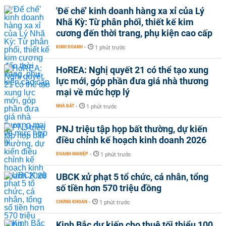
'Đế chế’ kinh doanh hàng xa xỉ của Lý
Nhã Kỳ: Từ phân phối, thiết kế kim
cương đến thời trang, phụ kiện cao cấp
KINH DOANH
-
1 phút trước
HoREA: Nghị quyết 21 có thể tạo xung
lực mới, góp phần đưa giá nhà thương
mại về mức hợp lý
NHÀ ĐẤT
-
1 phút trước
PNJ triệu tập họp bất thường, dự kiến
điều chỉnh kế hoạch kinh doanh 2026
DOANH NGHIỆP
-
1 phút trước
UBCK xử phạt 5 tổ chức, cá nhân, tổng
số tiền hơn 570 triệu đồng
CHỨNG KHOÁN
-
1 phút trước
Kinh Bắc dự kiến cho thuê tối thiểu 100