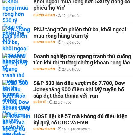
Khối ngoại mua ròng hơn 530 tỷ đồng cổ
phiếu 'họ Vin'
CHỨNG KHOÁN
-
12 giờ trước
PNJ tăng trần phiên thứ ba, khối ngoại
mua ròng hàng trăm tỷ
CHỨNG KHOÁN
-
14 giờ trước
Doanh nghiệp tay ngang tranh thủ xuống
tiền khi thị trường chứng khoán rung lắc
CHỨNG KHOÁN
-
20 giờ trước
S&P 500 lần đầu vượt mốc 7.700, Dow
Jones tăng 900 điểm khi Mỹ tuyên bố
sắp đạt thỏa thuận với Iran
QUỐC TẾ
-
22 giờ trước
HOSE liệt kê 57 mã không đủ điều kiện
ký quỹ, có DGC và HVN
CHỨNG KHOÁN
-
16:03 | 04/08/2026