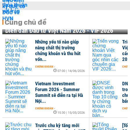
Cùng chủ đề
Diễn đàn Đầu tư Việt Nam 2026 - VIF 2026
 yếu tố nào giúp
Triển vọng chứng khoán
chất thị trường
Việt Nam qua góc nhìn
 khoán và thu hút
các chuyên gia VIF
.
2026:...
KHOÁN
-
CHỨNG KHOÁN
-
07:00 | 14/06/2026
07:58 | 10/11/2025
nam Investment
DNSE được vinh danh
m 2026 - Summer
trong Top 10 công ty
t sẽ diễn ra tại Hà
chứng khoán có dịch vụ
.
bán...
KHOÁN
-
CHỨNG KHOÁN
-
15:30 | 15/05/2026
07:01 | 05/11/2025
c chu kỳ tăng mới
[Tổng thuật] Phiên 4.2 VIF