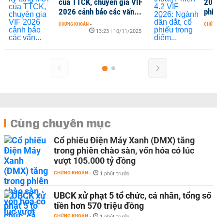
TTCK, chuyên gia VIF
2026: Ngành dẫn dắt, cổ
cảnh báo các vấn...
phiếu trọng điểm...
KHOÁN
-
CHỨNG KHOÁN
-
13:23 | 10/11/2025
17:34 | 04/11/2025
Cùng chuyên mục
Cổ phiếu Điện Máy Xanh (DMX) tăng
trong phiên chào sàn, vốn hóa có lúc
vượt 105.000 tỷ đồng
CHỨNG KHOÁN
-
1 phút trước
UBCK xử phạt 5 tổ chức, cá nhân, tổng số
tiền hơn 570 triệu đồng
CHỨNG KHOÁN
-
1 phút trước