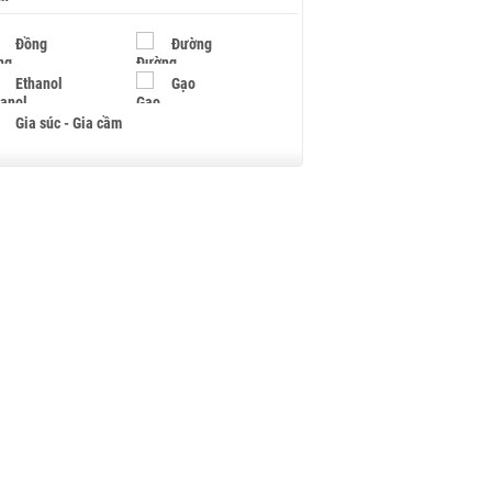
Đồng
Đường
Ethanol
Gạo
Gia súc - Gia cầm
Giấy
Gỗ
Hạt điều
Hồ tiêu - Hạt tiêu
Khí đốt
Kim loại khác
Mắc ca
Muối
Ngũ cốc
Nhựa - Hạt nhựa
Palladium
Phân bón