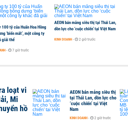
AEON bán mảng siêu thị tại Thái Lan,
y 100 tỷ của Huấn Hoa Hồng
dồn lực cho ‘cuộc chiến’ tại Việt Nam
ng ‘biến mất’, một công ty
 giải thể
KINH DOANH
-
2 giờ trước
OANH
-
7 giờ trước
a loạt vi
AEON bán mảng siêu thị
ải, Mi
tại Thái Lan, dồn lực cho
‘cuộc chiến’ tại Việt
chuyển hồ
Nam
KINH DOANH
-
2 giờ trước