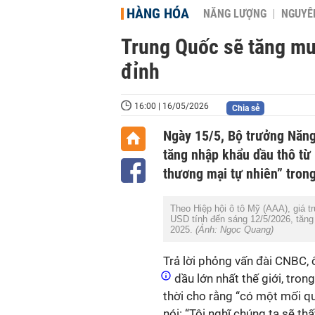
HÀNG HÓA
NĂNG LƯỢNG
NGUYÊN
Trung Quốc sẽ tăng mu
đỉnh
16:00 | 16/05/2026
Chia sẻ
Ngày 15/5, Bộ trưởng Năng
tăng nhập khẩu dầu thô từ M
thương mại tự nhiên” trong
Theo Hiệp hội ô tô Mỹ (AAA), giá t
USD tính đến sáng 12/5/2026, tăn
2025.
(Ảnh: Ngọc Quang)
Trả lời phỏng vấn đài CNBC, 
dầu lớn nhất thế giới, tron
thời cho rằng “có một mối q
nói: “Tôi nghĩ chúng ta sẽ t