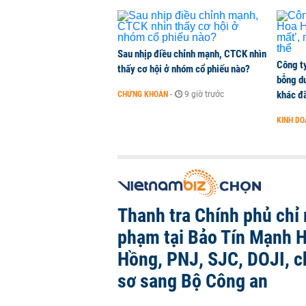
Sau nhịp điều chỉnh mạnh, CTCK nhìn
Công t
thấy cơ hội ở nhóm cổ phiếu nào?
bỗng dư
khác đã
CHỨNG KHOÁN
-
9 giờ trước
KINH D
Thanh tra Chính phủ chỉ r
phạm tại Bảo Tín Mạnh H
Hồng, PNJ, SJC, DOJI, 
sơ sang Bộ Công an