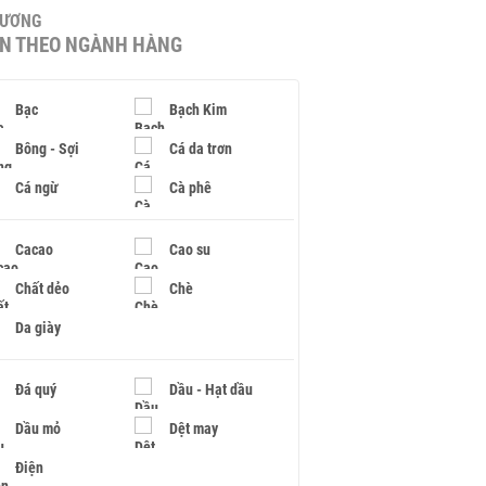
HƯƠNG
IN THEO NGÀNH HÀNG
Bạc
Bạch Kim
Bông - Sợi
Cá da trơn
Cá ngừ
Cà phê
Cacao
Cao su
Chất dẻo
Chè
Da giày
Đá quý
Dầu - Hạt dầu
Dầu mỏ
Dệt may
Điện