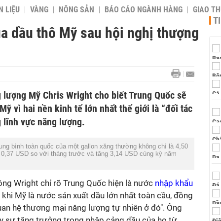
 LIỆU
VÀNG
NÔNG SẢN
BÁO CÁO NGÀNH HÀNG
GIAO T
T
a dầu thô Mỹ sau hội nghị thượng
 lượng Mỹ Chris Wright cho biết Trung Quốc sẽ
ỹ vì hai nền kinh tế lớn nhất thế giới là “đối tác
 lĩnh vực năng lượng.
rung bình toàn quốc của một gallon xăng thường không chì là 4,50
g 0,37 USD so với tháng trước và tăng 3,14 USD cùng kỳ năm
ông Wright chỉ rõ Trung Quốc hiện là nước
nhập khẩu
g khi Mỹ là nước sản xuất dầu lớn nhất toàn cầu, đồng
uan hệ thương mại năng lượng tự nhiên ở đó". Ông
hấy sự tăng trưởng trong nhập cảng dầu của họ từ