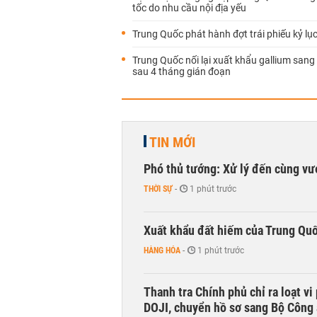
tốc do nhu cầu nội địa yếu
Trung Quốc phát hành đợt trái phiếu kỷ lục
Trung Quốc nối lại xuất khẩu gallium san
sau 4 tháng gián đoạn
TIN MỚI
Phó thủ tướng: Xử lý đến cùng v
THỜI SỰ
-
1 phút trước
Xuất khẩu đất hiếm của Trung Qu
HÀNG HÓA
-
1 phút trước
Thanh tra Chính phủ chỉ ra loạt v
DOJI, chuyển hồ sơ sang Bộ Công