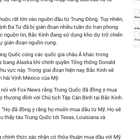
thuộc rất lớn vào nguồn dầu từ Trung Đông. Tuy nhiên,
ịnh Ba Tư đã bị gián đoạn nhiều tuần do Iran phong
c nguồn tin, Bắc Kinh đang sử dụng kho dự trữ chiến
ự gián đoạn nguồn cung.
ung Quốc cùng các quốc gia châu Á khác trong
ừ bang Alaska khi chính quyền Tổng thống Donald
hu vực này. Trong giai đoạn hiện nay, Bắc Kinh sẽ
 hải Vịnh México của Mỹ.
 nói với Fox News rằng Trung Quốc đã đồng ý mua
thượng đỉnh với Chủ tịch Tập Cận Bình tại Bắc Kinh.
: “Họ đã đồng ý rằng họ muốn mua dầu từ Mỹ. Họ sẽ
ầu thấy tàu Trung Quốc tới Texas, Louisiana và
a chính thức xác nhận có thỏa thuận mua dầu với Mỹ.