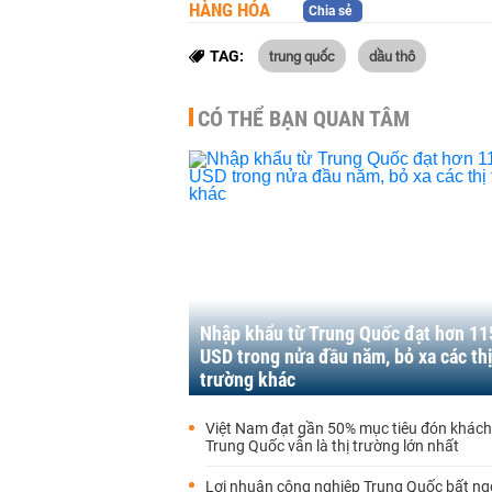
HÀNG HÓA
Chia sẻ
trung quốc
dầu thô
TAG:
CÓ THỂ BẠN QUAN TÂM
Nhập khẩu từ Trung Quốc đạt hơn 11
USD trong nửa đầu năm, bỏ xa các th
trường khác
Việt Nam đạt gần 50% mục tiêu đón khách 
Trung Quốc vẫn là thị trường lớn nhất
Lợi nhuận công nghiệp Trung Quốc bất ng