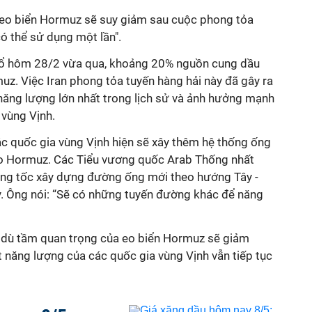
a eo biển Hormuz sẽ suy giảm sau cuộc phong tỏa
 có thể sử dụng một lần".
 nổ hôm 28/2 vừa qua, khoảng 20% nguồn cung dầu
uz. Việc Iran phong tỏa tuyến hàng hải này đã gây ra
ăng lượng lớn nhất trong lịch sử và ảnh hưởng mạnh
 vùng Vịnh.
ác quốc gia vùng Vịnh hiện sẽ xây thêm hệ thống ống
ào Hormuz. Các Tiểu vương quốc Arab Thống nhất
ăng tốc xây dựng đường ống mới theo hướng Tây -
. Ông nói: “Sẽ có những tuyến đường khác để năng
 dù tầm quan trọng của eo biển Hormuz sẽ giảm
t năng lượng của các quốc gia vùng Vịnh vẫn tiếp tục