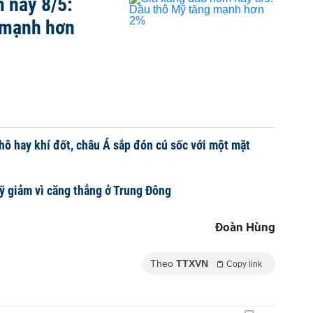
 nay 8/5:
 mạnh hơn
hô hay khí đốt, châu Á sắp đón cú sốc với một mặt
ỹ giảm vì căng thẳng ở Trung Đông
Đoàn Hùng
Theo
TTXVN
Copy link