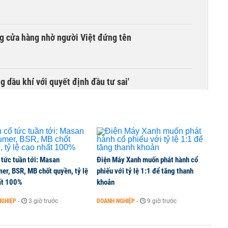
g cửa hàng nhờ người Việt đứng tên
g dầu khí với quyết định đầu tư sai'
 tức tuần tới: Masan
Điện Máy Xanh muốn phát hành cổ
er, BSR, MB chốt quyền, tỷ lệ
phiếu với tỷ lệ 1:1 để tăng thanh
ất 100%
khoản
NGHIỆP
-
3 giờ trước
DOANH NGHIỆP
-
9 giờ trước