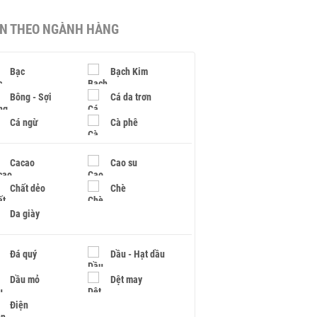
IN THEO NGÀNH HÀNG
Bạc
Bạch Kim
Bông - Sợi
Cá da trơn
Cá ngừ
Cà phê
Cacao
Cao su
Chất dẻo
Chè
Da giày
Đá quý
Dầu - Hạt dầu
Dầu mỏ
Dệt may
Điện