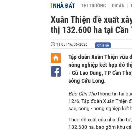
NHÀ ĐẤT
THỊ TRƯỜNG
DỰ ÁN
Xuân Thiện đề xuất xây
thị 132.600 ha tại Cần
11:05 | 16/06/2026
Chia sẻ
Tập đoàn Xuân Thiện vừa đề
nông nghiệp kết hợp đô thị
- Cù Lao Dung, TP Cần Thơ
sông Cửu Long.
Báo Cần Thơ
thông tin tại b
12/6, Tập đoàn Xuân Thiện đã
sâu, công - nông nghiệp kết hợ
Theo đề xuất của nhà đầu tư,
132.600 ha, bao gồm khu cảng