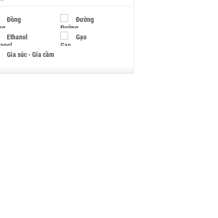
Đồng
Đường
Ethanol
Gạo
Gia súc - Gia cầm
Giấy
Gỗ
Hạt điều
Hồ tiêu - Hạt tiêu
Khí đốt
Kim loại khác
Mắc ca
Muối
Ngũ cốc
Nhựa - Hạt nhựa
Palladium
Phân bón