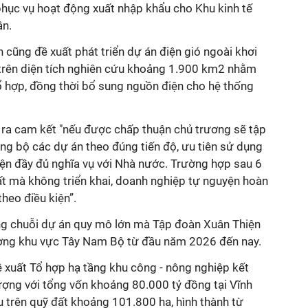
ục vụ hoạt động xuất nhập khẩu cho Khu kinh tế
ận.
 cũng đề xuất phát triển dự án điện gió ngoài khơi
ên diện tích nghiên cứu khoảng 1.900 km2 nhằm
ổ hợp, đồng thời bổ sung nguồn điện cho hệ thống
ra cam kết "nếu được chấp thuận chủ trương sẽ tập
ồng bộ các dự án theo đúng tiến độ, ưu tiên sử dụng
iện đầy đủ nghĩa vụ với Nhà nước. Trường hợp sau 6
ất mà không triển khai, doanh nghiệp tự nguyện hoàn
heo điều kiện”.
ng chuỗi dự án quy mô lớn mà Tập đoàn Xuân Thiện
phương khu vực Tây Nam Bộ từ đầu năm 2026 đến nay.
 xuất Tổ hợp hạ tầng khu công - nông nghiệp kết
 lượng với tổng vốn khoảng 80.000 tỷ đồng tại Vĩnh
 trên quỹ đất khoảng 101.800 ha, hình thành từ