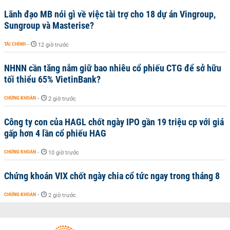
Lãnh đạo MB nói gì về việc tài trợ cho 18 dự án Vingroup,
Sungroup và Masterise?
TÀI CHÍNH
-
12 giờ trước
NHNN cần tăng nắm giữ bao nhiêu cổ phiếu CTG để sở hữu
tối thiểu 65% VietinBank?
CHỨNG KHOÁN
-
2 giờ trước
Công ty con của HAGL chốt ngày IPO gần 19 triệu cp với giá
gấp hơn 4 lần cổ phiếu HAG
CHỨNG KHOÁN
-
10 giờ trước
Chứng khoán VIX chốt ngày chia cổ tức ngay trong tháng 8
CHỨNG KHOÁN
-
2 giờ trước