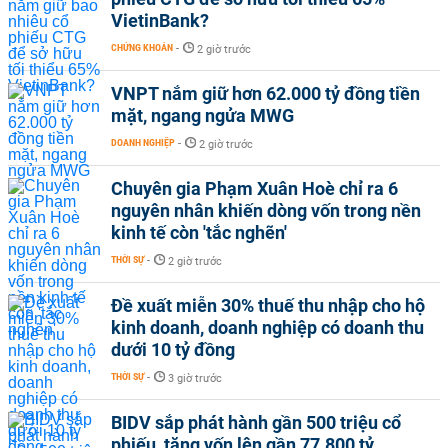
VietinBank?
CHỨNG KHOÁN
-
2 giờ trước
VNPT nắm giữ hơn 62.000 tỷ đồng tiền
mặt, ngang ngửa MWG
DOANH NGHIỆP
-
2 giờ trước
Chuyên gia Phạm Xuân Hoè chỉ ra 6
nguyên nhân khiến dòng vốn trong nền
kinh tế còn 'tắc nghẽn'
THỜI SỰ
-
2 giờ trước
Đề xuất miễn 30% thuế thu nhập cho hộ
kinh doanh, doanh nghiệp có doanh thu
dưới 10 tỷ đồng
THỜI SỰ
-
3 giờ trước
BIDV sắp phát hành gần 500 triệu cổ
phiếu, tăng vốn lên gần 77.800 tỷ