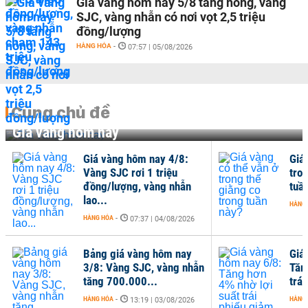
Giá vàng hôm nay 5/8 tăng nóng, vàng
SJC, vàng nhẫn có nơi vọt 2,5 triệu
đồng/lượng
HÀNG HÓA
-
07:57 | 05/08/2026
Cùng chủ đề
Giá vàng hôm nay
Giá vàng hôm nay 4/8:
Giá
Vàng SJC rơi 1 triệu
tro
đồng/lượng, vàng nhẫn
tuầ
lao...
HÀNG
HÀNG HÓA
-
07:37 | 04/08/2026
Bảng giá vàng hôm nay
Giá
3/8: Vàng SJC, vàng nhẫn
Tăn
tăng 700.000...
trái
HÀNG HÓA
-
HÀNG
13:19 | 03/08/2026