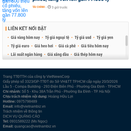
TÀI CHÍNH
-
3 giờ trước
LIÊN KẾT NỔI BẬT
Giá vàng hôm nay
Tỷ giá ngoại tệ
Tỷ giá usd
Tỷ giá yen
Tỷ giá euro
Giá heo hơi
Giá cà phê
Giá tiêu hôm nay
Lãi suất ngân hàng
Giá xăng dầu
Giá thép hôm nay
Giá sầu riêng
Giá thịt heo
Giá gạo
Giá cao su
Best Retail Brokers
Diễn đàn đầu tư Việt Nam 2026
Trang TTĐTTH của công ty VietNewsCorp
Giấy phép số 3323/GP-TTĐT do Sở VH&TT TP.HCM cấp ngày 20/3/2026
Lầu 5 - Compa Building - 293 Điện Biên Phủ - Phường Gia Định - TP.HCM
Chi nhánh:
Số 5 - Khu 38A Trần Phú - Phường Ba Đình - TP. Hà Nội
Chịu trách nhiệm nội dung:
Hoàng Hữu Lợi
Hotline:
0975798489
Email:
info@vietnambiz.vn
Trách nhiệm về thông tin
DỊCH VỤ QUẢNG CÁO
Tel:
0931589222 (Ms Ngọc)
Email:
quangcao@vietnambiz.vn