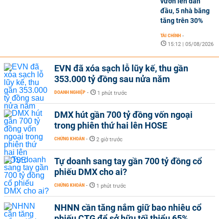
vươn lên dẫn
đầu, 5 nhà băng
tăng trên 30%
TÀI CHÍNH
-
15:12 | 05/08/2026
EVN đã xóa sạch lỗ lũy kế, thu gần
353.000 tỷ đồng sau nửa năm
DOANH NGHIỆP
-
1 phút trước
DMX hút gần 700 tỷ đồng vốn ngoại
trong phiên thứ hai lên HOSE
CHỨNG KHOÁN
-
2 giờ trước
Tự doanh sang tay gần 700 tỷ đồng cổ
phiếu DMX cho ai?
CHỨNG KHOÁN
-
1 phút trước
NHNN cần tăng nắm giữ bao nhiêu cổ
phiếu CTG để sở hữu tối thiểu 65%