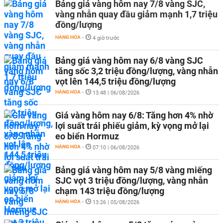
Bảng giá vàng hôm nay 7/8 vàng SJC,
vàng nhẫn quay đầu giảm mạnh 1,7 triệu
đồng/lượng
HÀNG HÓA
-
4 giờ trước
Bảng giá vàng hôm nay 6/8 vàng SJC
tăng sốc 3,2 triệu đồng/lượng, vàng nhẫn
vọt lên 144,5 triệu đồng/lượng
HÀNG HÓA
-
13:48 | 06/08/2026
Giá vàng hôm nay 6/8: Tăng hơn 4% nhờ
lợi suất trái phiếu giảm, kỳ vọng mở lại
eo biển Hormuz
HÀNG HÓA
-
07:10 | 06/08/2026
Bảng giá vàng hôm nay 5/8 vàng miếng
SJC vọt 3 triệu đồng/lượng, vàng nhẫn
chạm 143 triệu đồng/lượng
HÀNG HÓA
-
13:26 | 05/08/2026