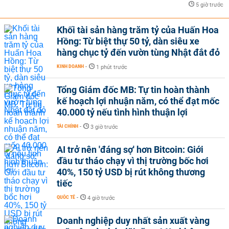
5 giờ trước
Khối tài sản hàng trăm tỷ của Huấn Hoa
Hồng: Từ biệt thự 50 tỷ, dàn siêu xe
hàng chục tỷ đến vườn tùng Nhật đắt đỏ
KINH DOANH
-
1 phút trước
Tổng Giám đốc MB: Tự tin hoàn thành
kế hoạch lợi nhuận năm, có thể đạt mốc
40.000 tỷ nếu tình hình thuận lợi
TÀI CHÍNH
-
3 giờ trước
AI trở nên 'đáng sợ' hơn Bitcoin: Giới
đầu tư tháo chạy vì thị trường bốc hơi
40%, 150 tỷ USD bị rút không thương
tiếc
QUỐC TẾ
-
4 giờ trước
Doanh nghiệp duy nhất sản xuất vàng