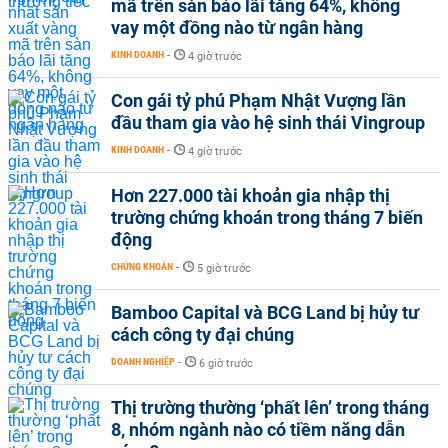
mã trên sàn báo lãi tăng 64%, không
vay một đồng nào từ ngân hàng
KINH DOANH
-
4 giờ trước
Con gái tỷ phú Phạm Nhật Vượng lần
đầu tham gia vào hệ sinh thái Vingroup
KINH DOANH
-
4 giờ trước
Hơn 227.000 tài khoản gia nhập thị
trường chứng khoán trong tháng 7 biến
động
CHỨNG KHOÁN
-
5 giờ trước
Bamboo Capital và BCG Land bị hủy tư
cách công ty đại chúng
DOANH NGHIỆP
-
6 giờ trước
Thị trường thường ‘phất lên’ trong tháng
8, nhóm ngành nào có tiềm năng dẫn