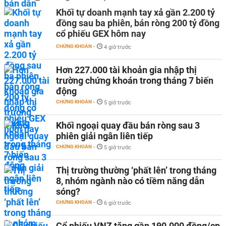
Khối tự doanh mạnh tay xả gần 2.200 tỷ
đồng sau ba phiên, bán ròng 200 tỷ đồng
cổ phiếu GEX hôm nay
CHỨNG KHOÁN
-
4 giờ trước
Hơn 227.000 tài khoản gia nhập thị
trường chứng khoán trong tháng 7 biến
động
CHỨNG KHOÁN
-
5 giờ trước
Khối ngoại quay đầu bán ròng sau 3
phiên giải ngân liên tiếp
CHỨNG KHOÁN
-
5 giờ trước
Thị trường thường ‘phất lên’ trong tháng
8, nhóm ngành nào có tiềm năng dẫn
sóng?
CHỨNG KHOÁN
-
6 giờ trước
Cổ phiếu VNZ tăng gần 190.000 đồng/cp