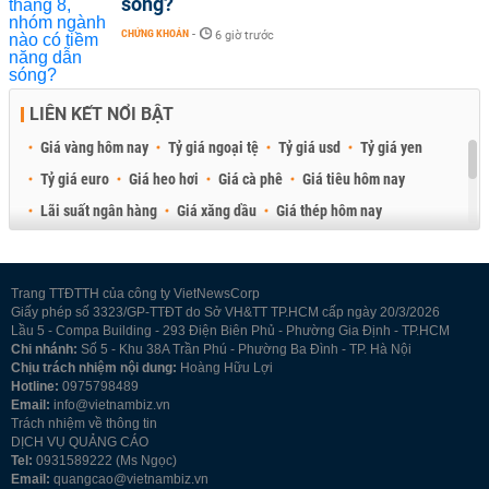
sóng?
CHỨNG KHOÁN
-
6 giờ trước
LIÊN KẾT NỔI BẬT
Giá vàng hôm nay
Tỷ giá ngoại tệ
Tỷ giá usd
Tỷ giá yen
Tỷ giá euro
Giá heo hơi
Giá cà phê
Giá tiêu hôm nay
Lãi suất ngân hàng
Giá xăng dầu
Giá thép hôm nay
Giá sầu riêng
Giá thịt heo
Giá gạo
Giá cao su
Best Retail Brokers
Diễn đàn đầu tư Việt Nam 2026
Trang TTĐTTH của công ty VietNewsCorp
Giấy phép số 3323/GP-TTĐT do Sở VH&TT TP.HCM cấp ngày 20/3/2026
Lầu 5 - Compa Building - 293 Điện Biên Phủ - Phường Gia Định - TP.HCM
Chi nhánh:
Số 5 - Khu 38A Trần Phú - Phường Ba Đình - TP. Hà Nội
Chịu trách nhiệm nội dung:
Hoàng Hữu Lợi
Hotline:
0975798489
Email:
info@vietnambiz.vn
Trách nhiệm về thông tin
DỊCH VỤ QUẢNG CÁO
Tel:
0931589222 (Ms Ngọc)
Email:
quangcao@vietnambiz.vn