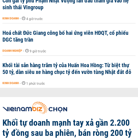
Con gái tỷ phú Phạm Nhật Vượng lần đầu tham gia vào hệ
sinh thái Vingroup
KINH DOANH
-
4 giờ trước
Hoá chất Đức Giang công bố hai ứng viên HĐQT, cổ phiếu
DGC tăng trần
DOANH NGHIỆP
-
9 giờ trước
Khối tài sản hàng trăm tỷ của Huấn Hoa Hồng: Từ biệt thự
50 tỷ, dàn siêu xe hàng chục tỷ đến vườn tùng Nhật đắt đỏ
KINH DOANH
-
1 phút trước
Khối tự doanh mạnh tay xả gần 2.200
tỷ đồng sau ba phiên, bán ròng 200 tỷ