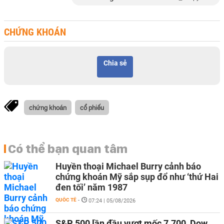
CHỨNG KHOÁN
Chia sẻ
chứng khoán
cổ phiếu
Có thể bạn quan tâm
Huyền thoại Michael Burry cảnh báo
chứng khoán Mỹ sắp sụp đổ như ‘thứ Hai
đen tối’ năm 1987
QUỐC TẾ
-
07:24 | 05/08/2026
S&P 500 lần đầu vượt mốc 7.700, Dow