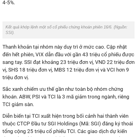
4-5%.
Kết quả khớp lệnh một số cổ phiếu chứng khoán phiên 16/6. (Nguồn:
SSI).
Thanh khoản tại nhóm này duy trì ở mức cao. Cập nhật
đến hết phiên, VIX dẫn đầu với gần 43 triệu cổ phiếu được
sang tay. SSI đạt khoảng
23
triệu đơn vị, VND 22 triệu đơn
vị, SHS 18 triệu đơn vị, MBS 12 triệu đơn vị và VCI hơn 9
triệu đơn vị.
Sắc xanh chiếm ưu thế gần như toàn bộ nhóm chứng
khoán. ABW, PSI và TCI là 3 mã giảm trong ngành, riêng
TCI giảm sàn.
Diễn biến tại TCI xuất hiện trong bối cảnh hai thành viên
thuộc CTCP Đầu tư SGI Holdings (Mã: SGI) đăng ký thoái
tổng cộng 25 triệu cổ phiếu TCI. Các giao dịch dự kiến