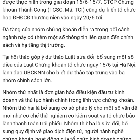
được thực hiện trong giai đoạn 16/6-15/7. CTCP Chứng
khoán Thành Công (TCSC, Mã: TCI) cũng dự kiến tổ chức
họp ĐHĐCĐ thường niên vào ngày 20/6 tới.
Đà tăng của nhóm chứng khoán diễn ra trong bối cảnh
ngành này có thêm một số thông tin liên quan đến chính
sách và hạ tầng thị trường.
Tại hội thảo góp ý dự thảo Luật sửa đổi, bổ sung một số
điều của Luật Chứng khoán tổ chức ngày 15/6 tại Hà Nội,
lãnh đạo UBCKNN cho biết dự thảo tập trung vào ba
nhóm chính sách lớn.
Nhóm thứ nhất là đơn giản hóa điều kiện đầu tư kinh
doanh và thủ tục hành chính trong lĩnh vực chứng khoán.
Nhóm thứ hai là bổ sung cơ sở pháp lý cho một số vấn đề
mới như cơ chế thử nghiệm có kiểm soát và tổ chức bảo
lãnh thanh toán trái phiếu. Nhóm thứ ba là sửa đổi, bổ
sung quy định về giao dịch điện tử, người hành nghề
chứng khoán, hoạt động của tổ chức kinh doanh chứng