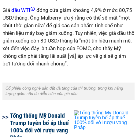
Giá
dầu WTI
đóng cửa giảm khoảng 4,9% ở mức 80,75
USD/thùng. Ông Mulberry lưu ý rằng có thể sẽ mất "một
chút thời gian nữa" để giá các sản phẩm tinh chế như
nhiên liệu máy bay giảm xuống. Tuy nhiên, việc giá dầu thô
giảm xuống còn 80 USD/thùng là "một tín hiệu mạnh mẽ,
xét đến việc đây là tuần họp của FOMC, cho thấy Mỹ
không cần phải tăng lãi suất [và] áp lực về giá sẽ giảm
bớt tương đối nhanh chóng”.
Cổ phiếu công nghệ dẫn dắt đà tăng của thị trường, trong khi năng
lượng giảm sâu do diễn biến của giá dầu.
Tổng thống Mỹ Donald
Trump tuyên bố áp thuế
100% đối với rượu vang