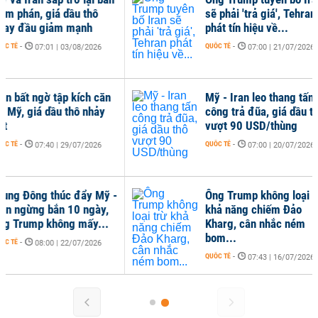
án, giá dầu thô
sẽ phải 'trả giá', Tehran
ầu giảm mạnh
phát tín hiệu về...
QUỐC TẾ
-
07:01 | 03/08/2026
07:00 | 21/07/2026
t ngờ tập kích căn
Mỹ - Iran leo thang tấn
 giá dầu thô nhảy
công trả đũa, giá dầu thô
vượt 90 USD/thùng
QUỐC TẾ
-
07:40 | 29/07/2026
07:00 | 20/07/2026
Đông thúc đẩy Mỹ -
Ông Trump không loại trừ
gừng bắn 10 ngày,
khả năng chiếm Đảo
ump không mấy...
Kharg, cân nhắc ném
bom...
08:00 | 22/07/2026
QUỐC TẾ
-
07:43 | 16/07/2026