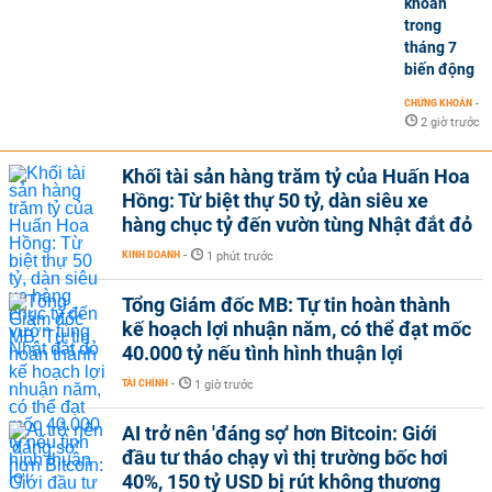
khoán
trong
tháng 7
biến động
CHỨNG KHOÁN
-
2 giờ trước
Khối tài sản hàng trăm tỷ của Huấn Hoa
Hồng: Từ biệt thự 50 tỷ, dàn siêu xe
hàng chục tỷ đến vườn tùng Nhật đắt đỏ
KINH DOANH
-
1 phút trước
Tổng Giám đốc MB: Tự tin hoàn thành
kế hoạch lợi nhuận năm, có thể đạt mốc
40.000 tỷ nếu tình hình thuận lợi
TÀI CHÍNH
-
1 giờ trước
AI trở nên 'đáng sợ' hơn Bitcoin: Giới
đầu tư tháo chạy vì thị trường bốc hơi
40%, 150 tỷ USD bị rút không thương