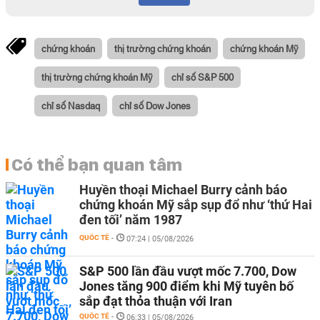
chứng khoán
thị trường chứng khoán
chứng khoán Mỹ
thị trường chứng khoán Mỹ
chỉ số S&P 500
chỉ số Nasdaq
chỉ số Dow Jones
Có thể bạn quan tâm
Huyền thoại Michael Burry cảnh báo
chứng khoán Mỹ sắp sụp đổ như ‘thứ Hai
đen tối’ năm 1987
QUỐC TẾ
-
07:24 | 05/08/2026
S&P 500 lần đầu vượt mốc 7.700, Dow
Jones tăng 900 điểm khi Mỹ tuyên bố
sắp đạt thỏa thuận với Iran
QUỐC TẾ
-
06:33 | 05/08/2026