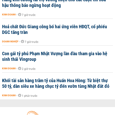
hậu thông báo ngừng hoạt động
KINH DOANH
-
7 giờ trước
Hoá chất Đức Giang công bố hai ứng viên HĐQT, cổ phiếu
DGC tăng trần
DOANH NGHIỆP
-
7 giờ trước
Con gái tỷ phú Phạm Nhật Vượng lần đầu tham gia vào hệ
sinh thái Vingroup
KINH DOANH
-
2 giờ trước
Khối tài sản hàng trăm tỷ của Huấn Hoa Hồng: Từ biệt thự
50 tỷ, dàn siêu xe hàng chục tỷ đến vườn tùng Nhật đắt đỏ
KINH DOANH
-
1 phút trước