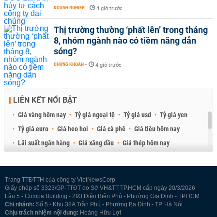
DOANH NGHIỆP
-
4 giờ trước
Thị trường thường ‘phất lên’ trong tháng
8, nhóm ngành nào có tiềm năng dẫn
sóng?
CHỨNG KHOÁN
-
4 giờ trước
LIÊN KẾT NỔI BẬT
Giá vàng hôm nay
Tỷ giá ngoại tệ
Tỷ giá usd
Tỷ giá yen
Tỷ giá euro
Giá heo hơi
Giá cà phê
Giá tiêu hôm nay
Lãi suất ngân hàng
Giá xăng dầu
Giá thép hôm nay
Giá sầu riêng
Giá thịt heo
Giá gạo
Giá cao su
Best Retail Brokers
Diễn đàn đầu tư Việt Nam 2026
Trang TTĐTTH của công ty VietNewsCorp
Giấy phép số 3323/GP-TTĐT do Sở VH&TT TP.HCM cấp ngày 20/3/2026
Lầu 5 - Compa Building - 293 Điện Biên Phủ - Phường Gia Định - TP.HCM
Chi nhánh:
Số 5 - Khu 38A Trần Phú - Phường Ba Đình - TP. Hà Nội
Chịu trách nhiệm nội dung:
Hoàng Hữu Lợi