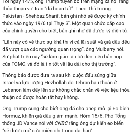
Tối ngày 14/5, ông Trump tuyên bố trên mạng xã hội rằng
thỏa thuận với Iran “đã hoàn tất”. Theo Thủ tướng
Pakistan - Shehbaz Sharif, bản ghi nhớ sẽ được ký chính
thức vào ngày 19/6 tại Thụy Sĩ. Một quan chức cấp cao
của chính quyền cho biết, bản ghi nhớ đã được ký điện tử.
“Lần này có vẻ thực sự khả thi vì cả lãi suất và giá dầu đều
đã vượt qua các ngưỡng quan trọng”, ông Mulberry nói.
Sự phát triển này “sẽ làm giảm áp lực lên biên bản họp
của FOMC, và đó là tin tốt về lâu dài cho thị trường”.
Thông báo được đưa ra sau khi cuộc đấu súng giữa
Israel và lực lượng Hezbollah do Tehran hậu thuẫn ở
Lebanon làm dấy lên sự không chắc chắn về việc liệu thỏa
thuận có được hoàn tất hay không.
Ông Trump cũng cho biết ông đã cho phép mở lại Eo biển
Hormuz, khiến giá dầu giảm mạnh. Hôm 15/6, Phó Tổng
thống JD Vance nói với
CNBC
rằng ông dự kiến ​​eo biển
“sẽ được mở cửa miễn phí trong dài hạn”.