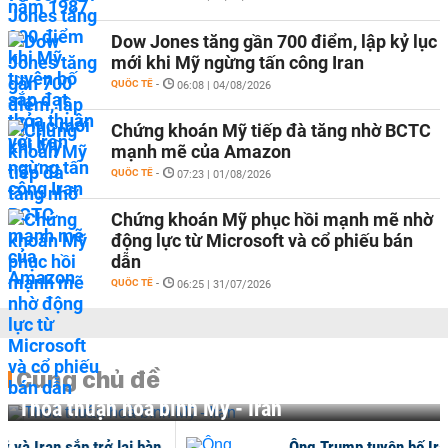
Dow Jones tăng gần 700 điểm, lập kỷ lục
mới khi Mỹ ngừng tấn công Iran
QUỐC TẾ
-
06:08 | 04/08/2026
Chứng khoán Mỹ tiếp đà tăng nhờ BCTC
mạnh mẽ của Amazon
QUỐC TẾ
-
07:23 | 01/08/2026
Chứng khoán Mỹ phục hồi mạnh mẽ nhờ
động lực từ Microsoft và cổ phiếu bán
dẫn
QUỐC TẾ
-
06:25 | 31/07/2026
Cùng chủ đề
Thoả thuận hoà bình Mỹ - Iran
ran sắp trở lại bàn
Ông Trump tuyên bố Iran