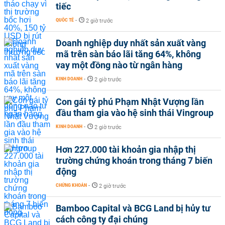
tiếc
QUỐC TẾ
-
2 giờ trước
Doanh nghiệp duy nhất sản xuất vàng
mã trên sàn báo lãi tăng 64%, không
vay một đồng nào từ ngân hàng
KINH DOANH
-
2 giờ trước
Con gái tỷ phú Phạm Nhật Vượng lần
đầu tham gia vào hệ sinh thái Vingroup
KINH DOANH
-
2 giờ trước
Hơn 227.000 tài khoản gia nhập thị
trường chứng khoán trong tháng 7 biến
động
CHỨNG KHOÁN
-
2 giờ trước
Bamboo Capital và BCG Land bị hủy tư
cách công ty đại chúng