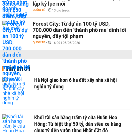
lập kỷ lục mới
QUỐC TẾ
-
13 giờ trước
Forest City: Từ dự án 100 tỷ USD,
700.000 dân đến 'thành phố ma' dính lời
nguyền, đầy tội phạm
QUỐC TẾ
-
16:00 | 05/08/2026
Tin mới
Hà Nội giao hơn 6 ha đất xây nhà xã hội
nghìn tỷ đồng
Khối tài sản hàng trăm tỷ của Huấn Hoa
Hồng: Từ biệt thự 50 tỷ, dàn siêu xe hàng
chục tỷ đến vườn tùng Nhật đắt đỏ