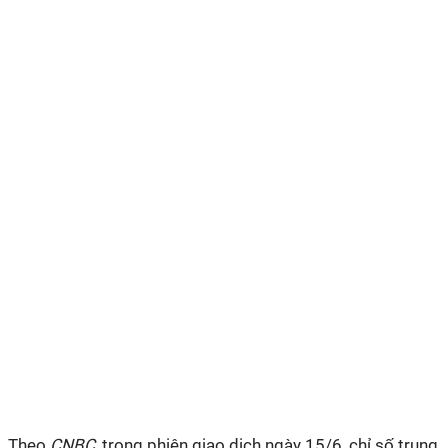
Theo
CNBC
, trong phiên giao dịch ngày 15/6, chỉ số trung