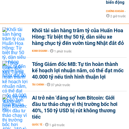
biến động
CHỨNG KHOÁN
-
2 giờ trước
Khối tài sản hàng trăm tỷ của Huấn Hoa
Hồng: Từ biệt thự 50 tỷ, dàn siêu xe
hàng chục tỷ đến vườn tùng Nhật đắt đỏ
KINH DOANH
-
1 phút trước
Tổng Giám đốc MB: Tự tin hoàn thành
kế hoạch lợi nhuận năm, có thể đạt mốc
40.000 tỷ nếu tình hình thuận lợi
TÀI CHÍNH
-
37 phút trước
AI trở nên 'đáng sợ' hơn Bitcoin: Giới
đầu tư tháo chạy vì thị trường bốc hơi
40%, 150 tỷ USD bị rút không thương
tiếc
QUỐC TẾ
-
1 giờ trước