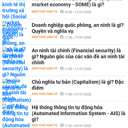
market economy - SOME) là gì?
KIẾN THỨC KINH TẾ
-
16:00 | 17/07/2020
Doanh nghiệp quốc phòng, an ninh là gì?
Quyền và nghĩa vụ
KIẾN THỨC KINH TẾ
-
11:00 | 17/07/2020
An ninh tài chính (Financial security) là
gì? Nguồn gốc của các vấn đề an ninh tài
chính
KIẾN THỨC KINH TẾ
-
11:00 | 17/07/2020
Chủ nghĩa tư bản (Capitalism) là gì? Đặc
điểm
KIẾN THỨC KINH TẾ
-
17:00 | 07/07/2020
Hệ thống thông tin tự động hóa
(Automated Information System - AIS) là
gì?
KIẾN THỨC KINH TẾ
-
17:00 | 03/07/2020