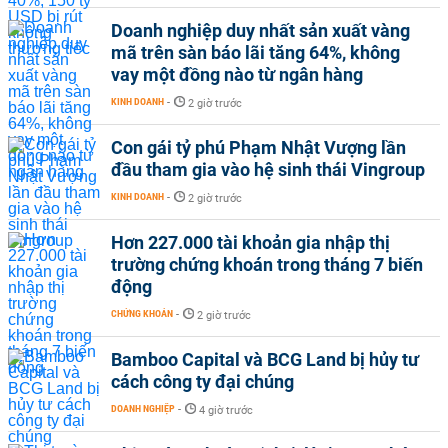
Doanh nghiệp duy nhất sản xuất vàng
mã trên sàn báo lãi tăng 64%, không
vay một đồng nào từ ngân hàng
KINH DOANH
-
2 giờ trước
Con gái tỷ phú Phạm Nhật Vượng lần
đầu tham gia vào hệ sinh thái Vingroup
KINH DOANH
-
2 giờ trước
Hơn 227.000 tài khoản gia nhập thị
trường chứng khoán trong tháng 7 biến
động
CHỨNG KHOÁN
-
2 giờ trước
Bamboo Capital và BCG Land bị hủy tư
cách công ty đại chúng
DOANH NGHIỆP
-
4 giờ trước