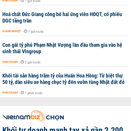
KINH DOANH
-
7 giờ trước
Hoá chất Đức Giang công bố hai ứng viên HĐQT, cổ phiếu
DGC tăng trần
DOANH NGHIỆP
-
7 giờ trước
Con gái tỷ phú Phạm Nhật Vượng lần đầu tham gia vào hệ
sinh thái Vingroup
KINH DOANH
-
2 giờ trước
Khối tài sản hàng trăm tỷ của Huấn Hoa Hồng: Từ biệt thự
50 tỷ, dàn siêu xe hàng chục tỷ đến vườn tùng Nhật đắt đỏ
KINH DOANH
-
1 phút trước
Khối tự doanh mạnh tay xả gần 2.200