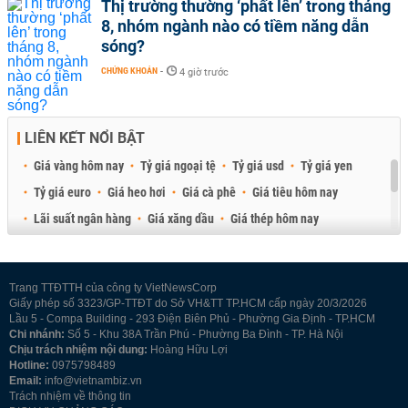
Thị trường thường ‘phất lên’ trong tháng
8, nhóm ngành nào có tiềm năng dẫn
sóng?
CHỨNG KHOÁN
-
4 giờ trước
LIÊN KẾT NỔI BẬT
Giá vàng hôm nay
Tỷ giá ngoại tệ
Tỷ giá usd
Tỷ giá yen
Tỷ giá euro
Giá heo hơi
Giá cà phê
Giá tiêu hôm nay
Lãi suất ngân hàng
Giá xăng dầu
Giá thép hôm nay
Giá sầu riêng
Giá thịt heo
Giá gạo
Giá cao su
Best Retail Brokers
Diễn đàn đầu tư Việt Nam 2026
Trang TTĐTTH của công ty VietNewsCorp
Giấy phép số 3323/GP-TTĐT do Sở VH&TT TP.HCM cấp ngày 20/3/2026
Lầu 5 - Compa Building - 293 Điện Biên Phủ - Phường Gia Định - TP.HCM
Chi nhánh:
Số 5 - Khu 38A Trần Phú - Phường Ba Đình - TP. Hà Nội
Chịu trách nhiệm nội dung:
Hoàng Hữu Lợi
Hotline:
0975798489
Email:
info@vietnambiz.vn
Trách nhiệm về thông tin