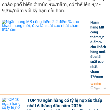
chào phổ biến ở mức 9%/năm, có thể lên 9,2 -
9,3%/năm với kỳ hạn dài hơn.
Ngân
hàng MB
cộng
thêm 2,2
điểm %
cho khách
hàng mới,
đưa lãi
suất cao
nhất
chạm
8%/năm
TÀI CHÍNH
-
3 giờ trước
TOP 10 ngân hàng có tỷ lệ nợ xấu thấp
nhất 6 tháng đầu năm 2026: