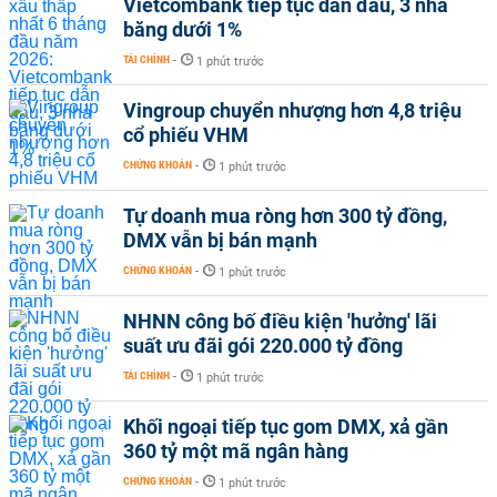
Vietcombank tiếp tục dẫn đầu, 3 nhà
băng dưới 1%
TÀI CHÍNH
-
1 phút trước
Vingroup chuyển nhượng hơn 4,8 triệu
cổ phiếu VHM
CHỨNG KHOÁN
-
1 phút trước
Tự doanh mua ròng hơn 300 tỷ đồng,
DMX vẫn bị bán mạnh
CHỨNG KHOÁN
-
1 phút trước
NHNN công bố điều kiện 'hưởng' lãi
suất ưu đãi gói 220.000 tỷ đồng
TÀI CHÍNH
-
1 phút trước
Khối ngoại tiếp tục gom DMX, xả gần
360 tỷ một mã ngân hàng
CHỨNG KHOÁN
-
1 phút trước