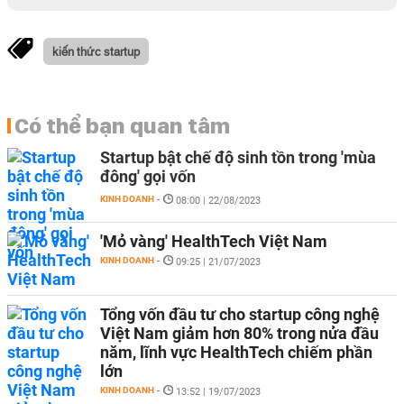
kiến thức startup
Có thể bạn quan tâm
Startup bật chế độ sinh tồn trong 'mùa
đông' gọi vốn
KINH DOANH
-
08:00 | 22/08/2023
'Mỏ vàng' HealthTech Việt Nam
KINH DOANH
-
09:25 | 21/07/2023
Tổng vốn đầu tư cho startup công nghệ
Việt Nam giảm hơn 80% trong nửa đầu
năm, lĩnh vực HealthTech chiếm phần
lớn
KINH DOANH
-
13:52 | 19/07/2023