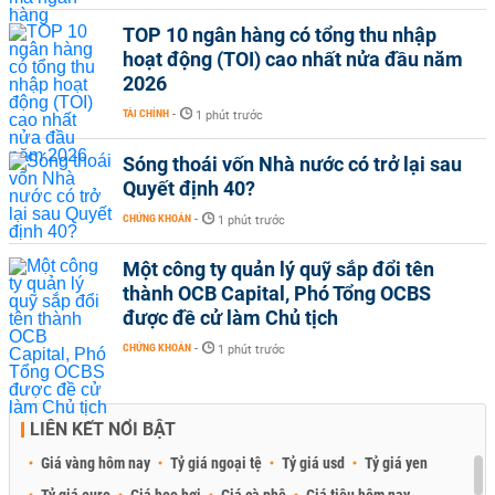
TOP 10 ngân hàng có tổng thu nhập
hoạt động (TOI) cao nhất nửa đầu năm
2026
TÀI CHÍNH
-
1 phút trước
Sóng thoái vốn Nhà nước có trở lại sau
Quyết định 40?
CHỨNG KHOÁN
-
1 phút trước
Một công ty quản lý quỹ sắp đổi tên
thành OCB Capital, Phó Tổng OCBS
được đề cử làm Chủ tịch
CHỨNG KHOÁN
-
1 phút trước
LIÊN KẾT NỔI BẬT
Giá vàng hôm nay
Tỷ giá ngoại tệ
Tỷ giá usd
Tỷ giá yen