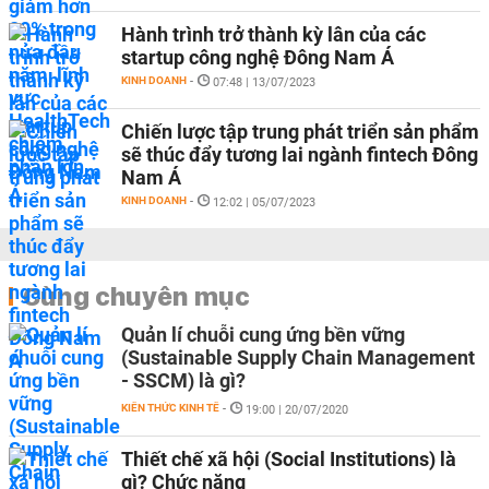
Hành trình trở thành kỳ lân của các
startup công nghệ Đông Nam Á
KINH DOANH
-
07:48 | 13/07/2023
Chiến lược tập trung phát triển sản phẩm
sẽ thúc đẩy tương lai ngành fintech Đông
Nam Á
KINH DOANH
-
12:02 | 05/07/2023
Cùng chuyên mục
Quản lí chuỗi cung ứng bền vững
(Sustainable Supply Chain Management
- SSCM) là gì?
KIẾN THỨC KINH TẾ
-
19:00 | 20/07/2020
Thiết chế xã hội (Social Institutions) là
gì? Chức năng