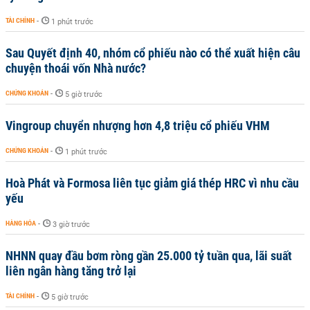
TÀI CHÍNH
-
1 phút trước
Sau Quyết định 40, nhóm cổ phiếu nào có thể xuất hiện câu
chuyện thoái vốn Nhà nước?
CHỨNG KHOÁN
-
5 giờ trước
Vingroup chuyển nhượng hơn 4,8 triệu cổ phiếu VHM
CHỨNG KHOÁN
-
1 phút trước
Hoà Phát và Formosa liên tục giảm giá thép HRC vì nhu cầu
yếu
HÀNG HÓA
-
3 giờ trước
NHNN quay đầu bơm ròng gần 25.000 tỷ tuần qua, lãi suất
liên ngân hàng tăng trở lại
TÀI CHÍNH
-
5 giờ trước