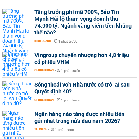
Tăng trưởng phi mã 700%, Bảo Tín
Mạnh Hải lộ tham vọng doanh thu
74.000 tỷ: Ngành vàng kiếm tiền khủng
thế nào?
KINH DOANH
-
1 phút trước
Vingroup chuyển nhượng hơn 4,8 triệu
cổ phiếu VHM
CHỨNG KHOÁN
-
1 phút trước
Sóng thoái vốn Nhà nước có trở lại sau
Quyết định 40?
CHỨNG KHOÁN
-
1 phút trước
Ngân hàng nào tăng được nhiều tiền
gửi nhất trong nửa đầu năm 2026?
TÀI CHÍNH
-
1 phút trước