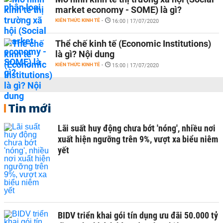
market economy - SOME) là gì?
KIẾN THỨC KINH TẾ
-
16:00 | 17/07/2020
Thể chế kinh tế (Economic Institutions)
là gì? Nội dung
KIẾN THỨC KINH TẾ
-
15:00 | 17/07/2020
Tin mới
Lãi suất huy động chưa bớt 'nóng', nhiều nơi
xuất hiện ngưỡng trên 9%, vượt xa biểu niêm
yết
BIDV triển khai gói tín dụng ưu đãi 50.000 tỷ