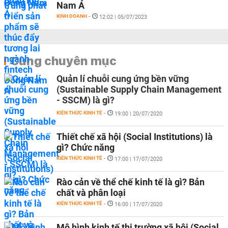
Nam Á
KINH DOANH
-
12:02 | 05/07/2023
Cùng chuyên mục
Quản lí chuỗi cung ứng bền vững
(Sustainable Supply Chain Management
- SSCM) là gì?
KIẾN THỨC KINH TẾ
-
19:00 | 20/07/2020
Thiết chế xã hội (Social Institutions) là
gì? Chức năng
KIẾN THỨC KINH TẾ
-
17:00 | 17/07/2020
Rào cản về thể chế kinh tế là gì? Bản
chất và phân loại
KIẾN THỨC KINH TẾ
-
16:00 | 17/07/2020
Mô hình kinh tế thị trường xã hội (Social