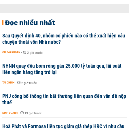
Đọc nhiều nhất
Sau Quyết định 40, nhóm cổ phiếu nào có thể xuất hiện câu
chuyện thoái vốn Nhà nước?
CHỨNG KHOÁN
-
2 giờ trước
NHNN quay đầu bơm ròng gần 25.000 tỷ tuần qua, lãi suất
liên ngân hàng tăng trở lại
TÀI CHÍNH
-
2 giờ trước
PNJ công bố thông tin bất thường liên quan đến vấn đề nộp
thuế
KINH DOANH
-
19 giờ trước
Hoà Phát và Formosa liên tục giảm giá thép HRC vì nhu cầu