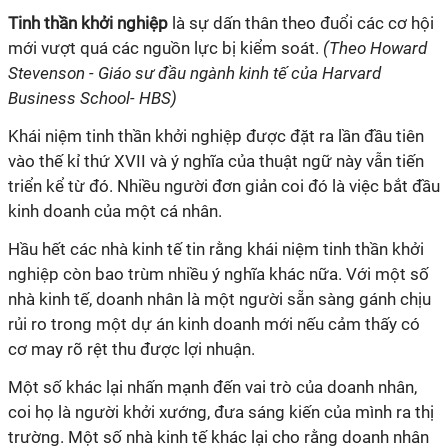
Tinh thần khởi nghiệp
là sự dấn thân theo đuổi các cơ hội
mới vượt quá các nguồn lực bị kiểm soát.
(Theo Howard
Stevenson - Giáo sư đầu ngành kinh tế của Harvard
Business School- HBS)
Khái niệm
tinh thần khởi nghiệp
được đặt ra lần đầu tiên
vào thế kỉ thứ XVII và ý nghĩa của thuật ngữ này vẫn tiến
triển kể từ đó. Nhiều người đơn giản coi đó là việc bắt đầu
kinh doanh của một cá nhân.
Hầu hết các nhà kinh tế tin rằng khái niệm t
inh thần khởi
nghiệp
còn bao trùm nhiều ý nghĩa khác nữa. Với một số
nhà kinh tế, doanh nhân là một người sẵn sàng gánh chịu
rủi ro trong một dự án kinh doanh mới nếu cảm thấy có
cơ may rõ rệt thu được lợi nhuận.
Một số khác lại nhấn mạnh đến vai trò của doanh nhân,
coi họ là người khởi xướng, đưa sáng kiến của mình ra thị
trường. Một số nhà kinh tế khác lại cho rằng doanh nhân