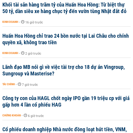
Khối tài sản hàng trăm tỷ của Huấn Hoa Hồng: Từ biệt thự
50 tỷ, dàn siêu xe hàng chục tỷ đến vườn tùng Nhật đắt đỏ
KINH DOANH
-
16 giờ trước
Huấn Hoa Hồng chỉ trao 24 bồn nước tại Lai Châu cho chính
quyền xã, không trao tiền
KINH DOANH
-
2 giờ trước
Lãnh đạo MB nói gì về việc tài trợ cho 18 dự án Vingroup,
Sungroup và Masterise?
TÀI CHÍNH
-
7 giờ trước
Công ty con của HAGL chốt ngày IPO gần 19 triệu cp với giá
gấp hơn 4 lần cổ phiếu HAG
CHỨNG KHOÁN
-
6 giờ trước
Cổ phiếu doanh nghiệp Nhà nước đồng loạt hút tiền, VNM,