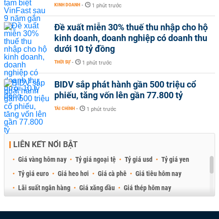
KINH DOANH
-
1 phút trước
Đề xuất miễn 30% thuế thu nhập cho hộ
kinh doanh, doanh nghiệp có doanh thu
dưới 10 tỷ đồng
THỜI SỰ
-
1 phút trước
BIDV sắp phát hành gần 500 triệu cổ
phiếu, tăng vốn lên gần 77.800 tỷ
TÀI CHÍNH
-
1 phút trước
LIÊN KẾT NỔI BẬT
Giá vàng hôm nay
Tỷ giá ngoại tệ
Tỷ giá usd
Tỷ giá yen
Tỷ giá euro
Giá heo hơi
Giá cà phê
Giá tiêu hôm nay
Lãi suất ngân hàng
Giá xăng dầu
Giá thép hôm nay
Giá sầu riêng
Giá thịt heo
Giá gạo
Giá cao su
Best Retail Brokers
Diễn đàn đầu tư Việt Nam 2026