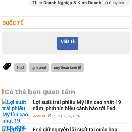
Theo
Doanh Nghiệp & Kinh Doanh
Copy link
QUỐC TẾ
Chia sẻ
Fed
lạm phát
suy thoái kinh tế
Có thể bạn quan tâm
Lợi suất trái phiếu Mỹ lên cao nhất 19
năm, phát tín hiệu cảnh báo tới Fed
QUỐC TẾ
-
11:00 | 30/07/2026
Fed giữ nguyên lãi suất tại cuộc họp