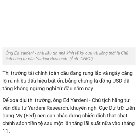
Ông Ed Yardeni - nhà đầu tư, nhà kinh tế kỳ cựu và đồng thời là Chủ
tịch hãng tư vấn Yardeni Research. (Ảnh:
CNBC
).
Thị trường tài chính toàn cầu đang rung lắc và ngày càng
lộ ra nhiều dấu hiệu bất ổn, bằng chứng là đồng USD đã
tăng không ngừng nghỉ từ đầu năm nay.
Để xoa dịu thị trường, ông Ed Yardeni - Chủ tịch hãng tư
vấn đầu tư
Yardeni Research
, khuyến nghị Cục Dự trữ Liên
bang Mỹ (Fed) nên cân nhắc dừng chiến dịch thắt chặt
chính sách tiền tệ sau một lần tăng lãi suất nữa vào tháng
11.