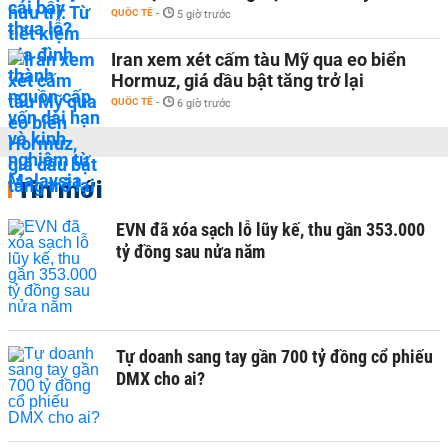
QUỐC TẾ
-
5 giờ trước
Iran xem xét cấm tàu Mỹ qua eo biển
Hormuz, giá dầu bật tăng trở lại
QUỐC TẾ
-
6 giờ trước
Tin mới
EVN đã xóa sạch lỗ lũy kế, thu gần 353.000
tỷ đồng sau nửa năm
Tự doanh sang tay gần 700 tỷ đồng cổ phiếu
DMX cho ai?