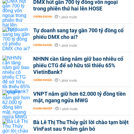
DMX hút gần 700 tỷ đồng vốn ngoại
trong phiên thứ hai lên HOSE
CHỨNG KHOÁN
-
1 phút trước
Tự doanh sang tay gần 700 tỷ đồng cổ
phiếu DMX cho ai?
CHỨNG KHOÁN
-
1 phút trước
NHNN cần tăng nắm giữ bao nhiêu cổ
phiếu CTG để sở hữu tối thiểu 65%
VietinBank?
CHỨNG KHOÁN
-
1 phút trước
VNPT nắm giữ hơn 62.000 tỷ đồng tiền
mặt, ngang ngửa MWG
DOANH NGHIỆP
-
1 phút trước
Bà Lê Thị Thu Thủy gửi lời chào tạm biệt
VinFast sau 9 năm gắn bó