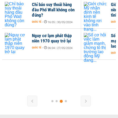
Chỉ báo suy thoái hàng
Giớ
đầu Phố Wall không còn
nền
đúng?
tình
QUỐC TẾ
-
QUỐC 
16:05 | 30/05/2024
Nguy cơ lạm phát thập
Số 
niên 1970 quay trở lại
mạn
lao
QUỐC TẾ
-
06:04 | 27/05/2024
QUỐC 