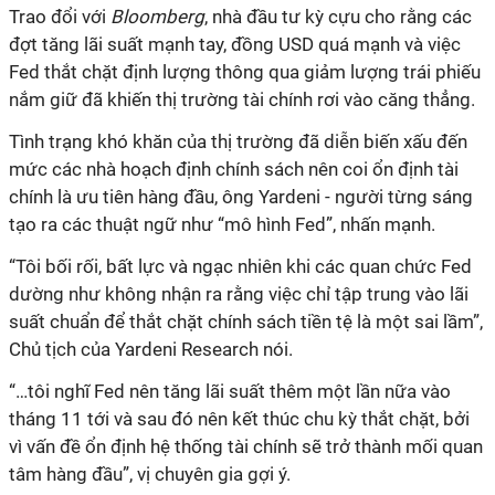
Trao đổi với
Bloomberg
, nhà đầu tư kỳ cựu cho rằng các
đợt tăng lãi suất mạnh tay, đồng USD quá mạnh và việc
Fed thắt chặt định lượng thông qua giảm lượng trái phiếu
nắm giữ đã khiến thị trường tài chính rơi vào căng thẳng.
Tình trạng khó khăn của thị trường đã diễn biến xấu đến
mức các nhà hoạch định chính sách nên coi ổn định tài
chính là ưu tiên hàng đầu, ông Yardeni - người từng sáng
tạo ra các thuật ngữ như “mô hình Fed”, nhấn mạnh.
“Tôi bối rối, bất lực và ngạc nhiên khi các quan chức Fed
dường như không nhận ra rằng việc chỉ tập trung vào lãi
suất chuẩn để thắt chặt chính sách tiền tệ là một sai lầm”,
Chủ tịch của Yardeni Research nói.
“…tôi nghĩ Fed nên tăng lãi suất thêm một lần nữa vào
tháng 11 tới và sau đó nên kết thúc chu kỳ thắt chặt, bởi
vì vấn đề ổn định hệ thống tài chính sẽ trở thành mối quan
tâm hàng đầu”, vị chuyên gia gợi ý.