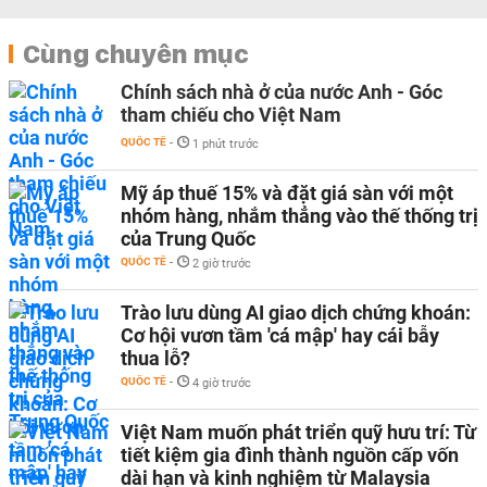
Cùng chuyên mục
Chính sách nhà ở của nước Anh - Góc
tham chiếu cho Việt Nam
QUỐC TẾ
-
1 phút trước
Mỹ áp thuế 15% và đặt giá sàn với một
nhóm hàng, nhắm thẳng vào thế thống trị
của Trung Quốc
QUỐC TẾ
-
2 giờ trước
Trào lưu dùng AI giao dịch chứng khoán:
Cơ hội vươn tầm 'cá mập' hay cái bẫy
thua lỗ?
QUỐC TẾ
-
4 giờ trước
Việt Nam muốn phát triển quỹ hưu trí: Từ
tiết kiệm gia đình thành nguồn cấp vốn
dài hạn và kinh nghiệm từ Malaysia