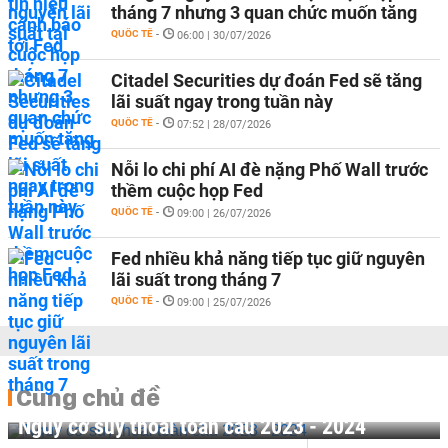
tháng 7 nhưng 3 quan chức muốn tăng
QUỐC TẾ
-
06:00 | 30/07/2026
Citadel Securities dự đoán Fed sẽ tăng
lãi suất ngay trong tuần này
QUỐC TẾ
-
07:52 | 28/07/2026
Nỗi lo chi phí AI đè nặng Phố Wall trước
thềm cuộc họp Fed
QUỐC TẾ
-
09:00 | 26/07/2026
Fed nhiều khả năng tiếp tục giữ nguyên
lãi suất trong tháng 7
QUỐC TẾ
-
09:00 | 25/07/2026
Cùng chủ đề
Nguy cơ suy thoái toàn cầu 2023 - 2024