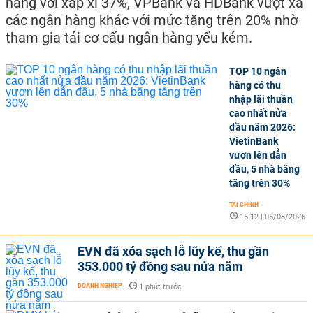
hàng với xấp xỉ 37%, VPBank và HDBank vượt xa
các ngân hàng khác với mức tăng trên 20% nhờ
tham gia tái cơ cấu ngân hàng yếu kém.
TOP 10 ngân
hàng có thu
nhập lãi thuần
cao nhất nửa
đầu năm 2026:
VietinBank
vươn lên dẫn
đầu, 5 nhà băng
tăng trên 30%
TÀI CHÍNH
-
15:12 | 05/08/2026
EVN đã xóa sạch lỗ lũy kế, thu gần
353.000 tỷ đồng sau nửa năm
DOANH NGHIỆP
-
1 phút trước