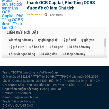
thành OCB Capital, Phó Tổng OCBS
được đề cử làm Chủ tịch
CHỨNG KHOÁN
-
1 phút trước
LIÊN KẾT NỔI BẬT
Giá vàng hôm nay
Tỷ giá ngoại tệ
Tỷ giá usd
Tỷ giá yen
Tỷ giá euro
Giá heo hơi
Giá cà phê
Giá tiêu hôm nay
Lãi suất ngân hàng
Giá xăng dầu
Giá thép hôm nay
Giá sầu riêng
Giá thịt heo
Giá gạo
Giá cao su
Best Retail Brokers
Diễn đàn đầu tư Việt Nam 2026
Trang TTĐTTH của công ty VietNewsCorp
Giấy phép số 3323/GP-TTĐT do Sở VH&TT TP.HCM cấp ngày 20/3/2026
Lầu 5 - Compa Building - 293 Điện Biên Phủ - Phường Gia Định - TP.HCM
Chi nhánh:
Số 5 - Khu 38A Trần Phú - Phường Ba Đình - TP. Hà Nội
Chịu trách nhiệm nội dung:
Hoàng Hữu Lợi
Hotline:
0975798489
Email:
info@vietnambiz.vn
Trách nhiệm về thông tin
DỊCH VỤ QUẢNG CÁO