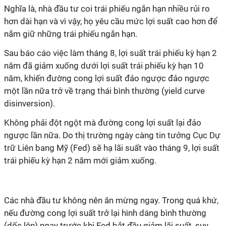
Nghĩa là, nhà đầu tư coi trái phiếu ngắn hạn nhiều rủi ro
hơn dài hạn và vì vậy, họ yêu cầu mức lợi suất cao hơn để
nắm giữ những trái phiếu ngắn hạn.
Sau báo cáo việc làm tháng 8, lợi suất trái phiếu kỳ hạn 2
năm đã giảm xuống dưới lợi suất trái phiếu kỳ hạn 10
năm, khiến đường cong lợi suất đảo ngược đảo ngược
một lần nữa trở về trạng thái bình thường (yield curve
disinversion).
Không phải đột ngột mà đường cong lợi suất lại đảo
ngược lần nữa. Do thị trường ngày càng tin tưởng Cục Dự
trữ Liên bang Mỹ (Fed) sẽ hạ lãi suất vào tháng 9, lợi suất
trái phiếu kỳ hạn 2 năm mới giảm xuống.
Các nhà đầu tư không nên ăn mừng ngay. Trong quá khứ,
nếu đường cong lợi suất trở lại hình dáng bình thường
(dốc lên) ngay trước khi Fed bắt đầu giảm lãi suất, suy