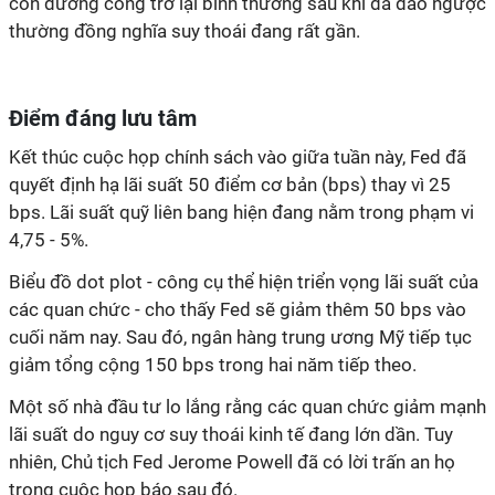
còn đường cong trở lại bình thường sau khi đã đảo ngược
thường đồng nghĩa suy thoái đang rất gần.
Điểm đáng lưu tâm
Kết thúc cuộc họp chính sách vào giữa tuần này, Fed đã
quyết định hạ lãi suất 50 điểm cơ bản (bps) thay vì 25
bps. Lãi suất quỹ liên bang hiện đang nằm trong phạm vi
4,75 - 5%.
Biểu đồ dot plot - công cụ thể hiện triển vọng lãi suất của
các quan chức - cho thấy Fed sẽ giảm thêm 50 bps vào
cuối năm nay. Sau đó, ngân hàng trung ương Mỹ tiếp tục
giảm tổng cộng 150 bps trong hai năm tiếp theo.
Một số nhà đầu tư lo lắng rằng các quan chức giảm mạnh
lãi suất do nguy cơ suy thoái kinh tế đang lớn dần. Tuy
nhiên, Chủ tịch Fed Jerome Powell đã có lời trấn an họ
trong cuộc họp báo sau đó.