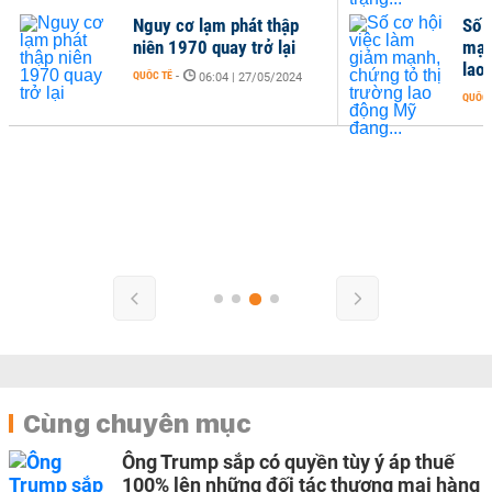
Nguy cơ lạm phát thập
Số 
niên 1970 quay trở lại
mạn
lao
QUỐC TẾ
-
06:04 | 27/05/2024
QUỐC 
Cùng chuyên mục
Ông Trump sắp có quyền tùy ý áp thuế
100% lên những đối tác thương mại hàng