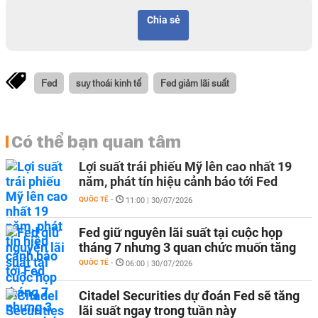
Chia sẻ
Fed
suy thoái kinh tế
Fed giảm lãi suất
Có thể bạn quan tâm
Lợi suất trái phiếu Mỹ lên cao nhất 19
năm, phát tín hiệu cảnh báo tới Fed
QUỐC TẾ
-
11:00 | 30/07/2026
Fed giữ nguyên lãi suất tại cuộc họp
tháng 7 nhưng 3 quan chức muốn tăng
QUỐC TẾ
-
06:00 | 30/07/2026
Citadel Securities dự đoán Fed sẽ tăng
lãi suất ngay trong tuần này