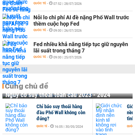
QUỐC TẾ
-
07:52 | 28/07/2026
Nỗi lo chi phí AI đè nặng Phố Wall trước
thềm cuộc họp Fed
QUỐC TẾ
-
09:00 | 26/07/2026
Fed nhiều khả năng tiếp tục giữ nguyên
lãi suất trong tháng 7
QUỐC TẾ
-
09:00 | 25/07/2026
Cùng chủ đề
Nguy cơ suy thoái toàn cầu 2023 - 2024
Chỉ báo suy thoái hàng
Giớ
đầu Phố Wall không còn
nền
đúng?
tình
QUỐC TẾ
-
QUỐC 
16:05 | 30/05/2024