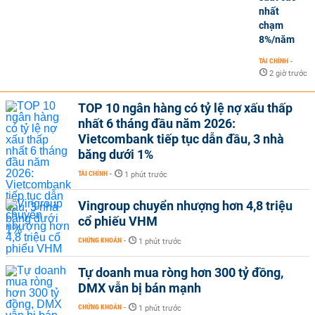
nhất
chạm
8%/năm
TÀI CHÍNH
-
2 giờ trước
TOP 10 ngân hàng có tỷ lệ nợ xấu thấp
nhất 6 tháng đầu năm 2026:
Vietcombank tiếp tục dẫn đầu, 3 nhà
băng dưới 1%
TÀI CHÍNH
-
1 phút trước
Vingroup chuyển nhượng hơn 4,8 triệu
cổ phiếu VHM
CHỨNG KHOÁN
-
1 phút trước
Tự doanh mua ròng hơn 300 tỷ đồng,
DMX vẫn bị bán mạnh
CHỨNG KHOÁN
-
1 phút trước