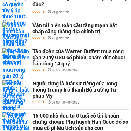
đầu?
QUỐC TẾ
-
21 giờ trước
Vận tải biển toàn cầu tăng mạnh bất
chấp căng thẳng địa chính trị
QUỐC TẾ
-
22 giờ trước
Tập đoàn của Warren Buffett mua ròng
gần 20 tỷ USD cổ phiếu, chấm dứt chuỗi
bán ròng 14 quý
QUỐC TẾ
-
09:55 | 09/08/2026
Người từng là luật sư riêng của Tổng
thống Trump trở thành Bộ trưởng Tư
pháp Mỹ
QUỐC TẾ
-
09:00 | 09/08/2026
15.000 nhà đầu tư 0 tuổi có tài khoản
chứng khoán: Phụ huynh Hàn Quốc đổ xô
mua cổ phiếu tích sản cho con