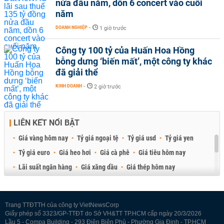
nửa đầu năm, dồn 6 concert vào cuối
năm
DOANH NGHIỆP
-
1 giờ trước
Công ty 100 tỷ của Huấn Hoa Hồng
bỗng dưng ‘biến mất’, một công ty khác
đã giải thể
KINH DOANH
-
2 giờ trước
LIÊN KẾT NỔI BẬT
Giá vàng hôm nay
Tỷ giá ngoại tệ
Tỷ giá usd
Tỷ giá yen
Tỷ giá euro
Giá heo hơi
Giá cà phê
Giá tiêu hôm nay
Lãi suất ngân hàng
Giá xăng dầu
Giá thép hôm nay
Giá sầu riêng
Giá thịt heo
Giá gạo
Giá cao su
Best Retail Brokers
Diễn đàn đầu tư Việt Nam 2026
Trang TTĐTTH của công ty VietNewsCorp
Giấy phép số 3323/GP-TTĐT do Sở VH&TT TP.HCM cấp ngày 20/3/2026
Lầu 5 - Compa Building - 293 Điện Biên Phủ - Phường Gia Định - TP.HCM