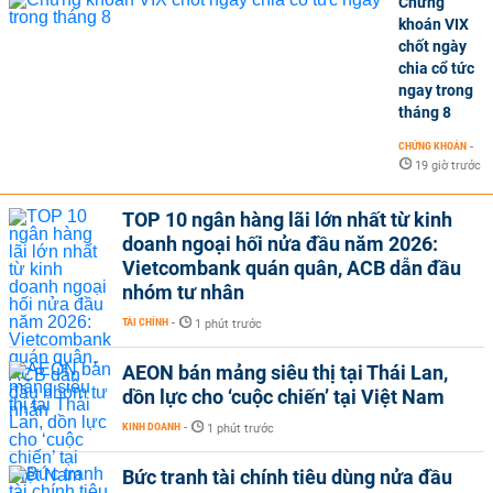
Chứng
khoán VIX
chốt ngày
chia cổ tức
ngay trong
tháng 8
CHỨNG KHOÁN
-
19 giờ trước
TOP 10 ngân hàng lãi lớn nhất từ kinh
doanh ngoại hối nửa đầu năm 2026:
Vietcombank quán quân, ACB dẫn đầu
nhóm tư nhân
TÀI CHÍNH
-
1 phút trước
AEON bán mảng siêu thị tại Thái Lan,
dồn lực cho ‘cuộc chiến’ tại Việt Nam
KINH DOANH
-
1 phút trước
Bức tranh tài chính tiêu dùng nửa đầu