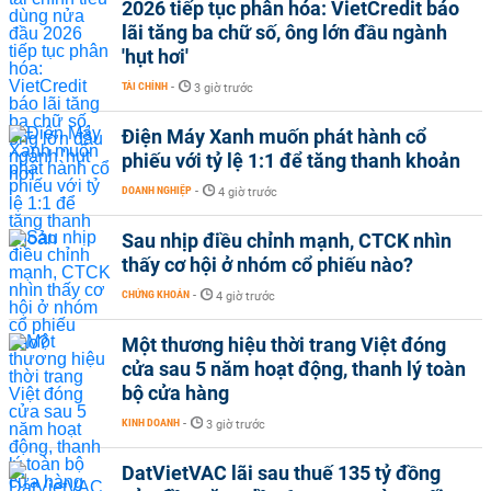
2026 tiếp tục phân hóa: VietCredit báo
lãi tăng ba chữ số, ông lớn đầu ngành
'hụt hơi'
TÀI CHÍNH
-
3 giờ trước
Điện Máy Xanh muốn phát hành cổ
phiếu với tỷ lệ 1:1 để tăng thanh khoản
DOANH NGHIỆP
-
4 giờ trước
Sau nhịp điều chỉnh mạnh, CTCK nhìn
thấy cơ hội ở nhóm cổ phiếu nào?
CHỨNG KHOÁN
-
4 giờ trước
Một thương hiệu thời trang Việt đóng
cửa sau 5 năm hoạt động, thanh lý toàn
bộ cửa hàng
KINH DOANH
-
3 giờ trước
DatVietVAC lãi sau thuế 135 tỷ đồng