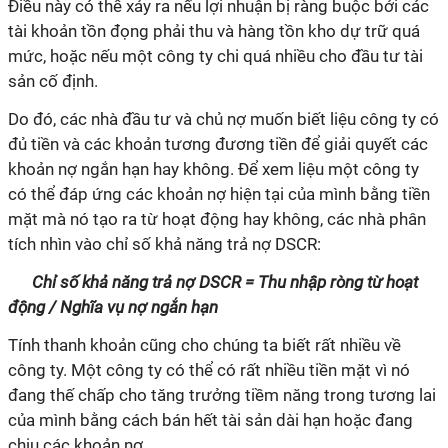
Điều này có thể xảy ra nếu lợi nhuận bị ràng buộc bởi các
tài khoản tồn đọng phải thu và hàng tồn kho dự trữ quá
mức, hoặc nếu một công ty chi quá nhiều cho đầu tư tài
sản cố định.
Do đó, các nhà đầu tư và chủ nợ muốn biết liệu công ty có
đủ tiền và các khoản tương đương tiền để giải quyết các
khoản nợ ngắn hạn hay không. Để xem liệu một công ty
có thể đáp ứng các khoản nợ hiện tại của mình bằng tiền
mặt mà nó tạo ra từ hoạt động hay không, các nhà phân
tích nhìn vào chỉ số khả năng trả nợ DSCR:
Chỉ số khả năng trả nợ DSCR = Thu nhập ròng từ hoạt
động / Nghĩa vụ nợ ngắn hạn
Tính thanh khoản cũng cho chúng ta biết rất nhiều về
công ty. Một công ty có thể có rất nhiều tiền mặt vì nó
đang thế chấp cho tăng trưởng tiềm năng trong tương lai
của mình bằng cách bán hết tài sản dài hạn hoặc đang
chịu các khoản nợ.